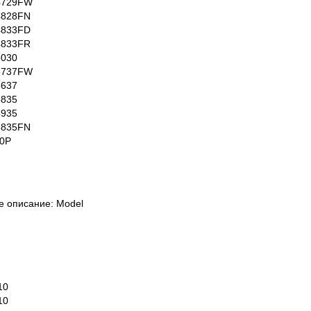
4729FW
4828FN
4833FD
4833FR
5030
5737FW
5637
5835
5935
5835FN
0P
е описание: Model
10
10