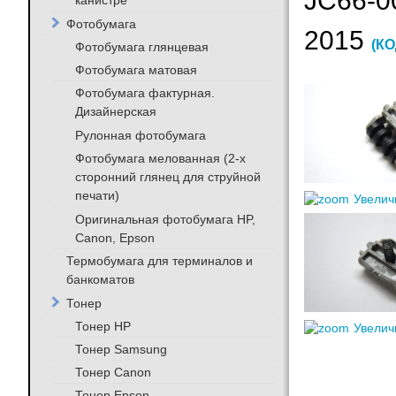
JC66-0
канистре
Фотобумага
2015
(КО
Фотобумага глянцевая
Фотобумага матовая
Фотобумага фактурная.
Дизайнерская
Рулонная фотобумага
Фотобумага мелованная (2-х
сторонний глянец для струйной
печати)
Увелич
Оригинальная фотобумага HP,
Canon, Epson
Термобумага для терминалов и
банкоматов
Тонер
Тонер HP
Увелич
Тонер Samsung
Тонер Canon
Тонер Epson