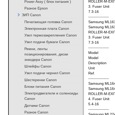
Power Assy ( блок питания )
ROLLER-M-EXI
3. Fuser Unit
Разное Epson
7.3-16
ЗИП Canon
----------------
Печатающая головка Canon
Samsung ML16
Samsung ML16
Электронная плата Canon
ROLLER-M-EXI
Узел термозакрепления Canon
3. Fuser Unit
Узел подачи бумаги Canon
7.3-16
----------------
Ремни, ленты
Model
позиционирования, диски
Model
энкодера Canon
Description
Шлейфы Canon
Unit
Узел подачи чернил Canon
Ref.
----------------
Шестеренки Canon
Samsung ML16
Блоки питания Canon
Samsung ML16
Электродвигатели и соленоиды
ROLLER-M-EXI
Canon
4. Fuser Unit
5.4-16
Датчики Canon
----------------
Разное Canon
Samsung ML22