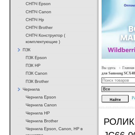
СНПЧ Epson
СНПЧ Canon
СНПЧ Hp
СНПЧ Brother
СНПЧ Конструктор (
комплектующие )
ПЗК
ПЗК Epson
ПЗК HP
Вы здесь:
Главная
ПЗК Canon
для Samsung SCX482
ПЗК Brother
Чернила
Чернила Epson
Р
Чернила Canon
Чернила HP
РОЛИК
Чернила Brother
Чернила Epson, Canon, HP в