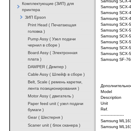
Samsung SCX-
Комплектующие (ЗИП) для
Samsung SCX-
принтера
Samsung SCX-
ЗИП Epson
Samsung SCX-
Samsung SCX-
Print Head ( Печатающая
Samsung SCX-
головка )
Samsung SCX-
Pump Assy ( Узел подачи
Samsung SCX-
чернил в сборе )
Samsung SCX-
Board Assy ( Электронная
Samsung SCX-
плата )
Samsung SF-76
DAMPER ( Демпер )
Cable Assy ( Шлейф в сборе )
Belt, Scale ( ремень каретки,
Дополнительно
лента позиционирования )
Model
Motor Assy ( двигатель )
Description
Paper feed unit ( узел подачи
Unit
Ref.
бумаги )
----------------
Gear ( Шестерня )
Samsung ML16
Scaner unit ( блок сканера )
Samsung ML16