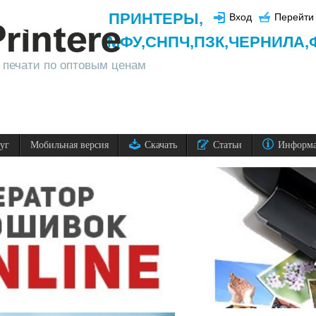
ПРИНТЕРЫ
,
Вход
Перейти 
МФУ,
СНПЧ,
ПЗК,
ЧЕРНИЛА,
 печати по оптовым ценам
луг
Мобильная версия
Скачать
Статьи
Информ