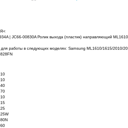
FR<
934A | JC66-00830A Ролик выхода (пластик) направляющий ML161
 для работы в следующих моделях: Samsung ML1610/1615/2010/20
4828FN
610
010
640
670
910
915
525
525W
580N
160