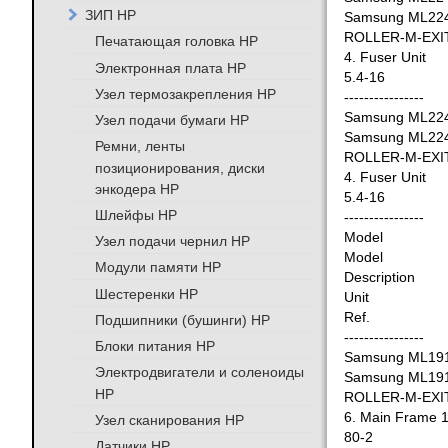
ЗИП HP
Samsung ML22
ROLLER-M-EXI
Печатающая головка HP
4. Fuser Unit
Электронная плата HP
5.4-16
Узел термозакрепления HP
----------------
Samsung ML22
Узел подачи бумаги HP
Samsung ML22
Ремни, ленты
ROLLER-M-EXI
позиционирования, диски
4. Fuser Unit
энкодера HP
5.4-16
Шлейфы HP
----------------
Model
Узел подачи чернил HP
Model
Модули памяти HP
Description
Шестеренки HP
Unit
Ref.
Подшипники (бушинги) HP
----------------
Блоки питания HP
Samsung ML19
Электродвигатели и соленоиды
Samsung ML19
HP
ROLLER-M-EXI
6. Main Frame 
Узел сканирования HP
80-2
Датчики HP