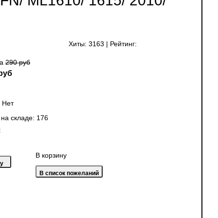
/ ML1610/ 1615/ 2010/
Хиты:
3163
|
Рейтинг:
на
290 руб
руб
:
Нет
 на складе:
176
:
В корзину