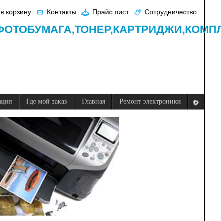
в корзину
Контакты
Прайс лист
Сотрудничество
ФОТОБУМАГА,
ТОНЕР,
КАРТРИДЖИ,
КОМП
ация
Где мой заказ
Главная
Ремонт электроники