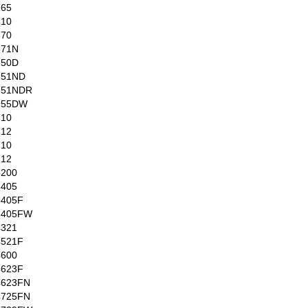
165
510
570
571N
850D
851ND
851NDR
955DW
310
312
710
712
3200
3405
3405F
3405FW
4321
4521F
4600
4623F
4623FN
4725FN