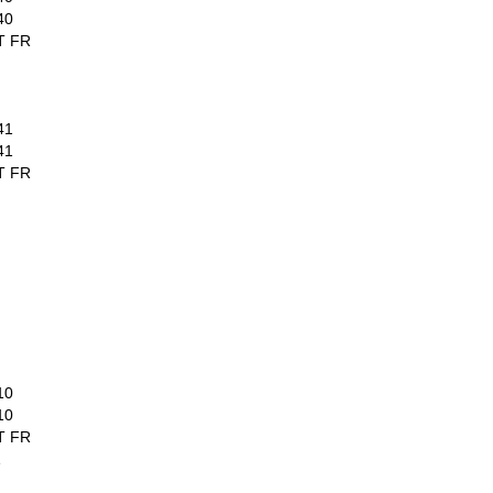
40
T FR
41
41
T FR
10
10
T FR
1