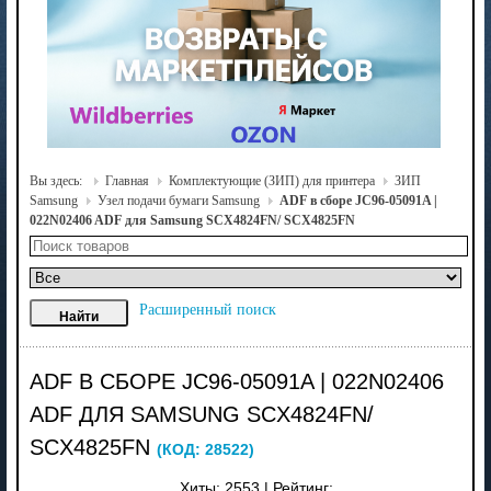
Вы здесь:
Главная
Комплектующие (ЗИП) для принтера
ЗИП
Samsung
Узел подачи бумаги Samsung
ADF в сборе JC96-05091A |
022N02406 ADF для Samsung SCX4824FN/ SCX4825FN
Расширенный поиск
ADF В СБОРЕ JC96-05091A | 022N02406
ADF ДЛЯ SAMSUNG SCX4824FN/
SCX4825FN
(КОД:
28522
)
Хиты:
2553
|
Рейтинг: