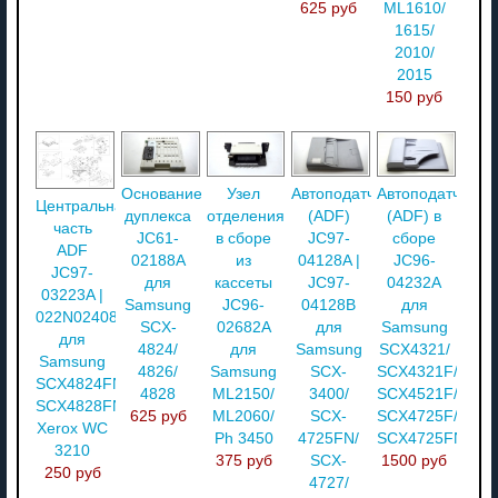
625 руб
ML1610/
1615/
2010/
2015
150 руб
Основание
Узел
Автоподатчик
Автоподатчик
Центральная
дуплекса
отделения
(ADF)
(ADF) в
часть
JC61-
в сборе
JC97-
сборе
ADF
02188A
из
04128A |
JC96-
JC97-
для
кассеты
JC97-
04232A
03223A |
Samsung
JC96-
04128B
для
022N02408
SCX-
02682A
для
Samsung
для
4824/
для
Samsung
SCX4321/
Samsung
4826/
Samsung
SCX-
SCX4321F/
SCX4824FN/
4828
ML2150/
3400/
SCX4521F/
SCX4828FN/
625 руб
ML2060/
SCX-
SCX4725F/
Xerox WC
Ph 3450
4725FN/
SCX4725FN
3210
375 руб
SCX-
1500 руб
250 руб
4727/