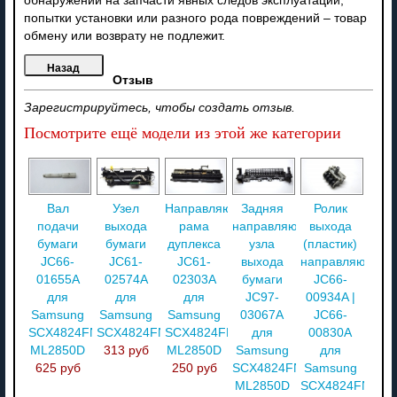
обнаружении на запчасти явных следов эксплуатации,
попытки установки или разного рода повреждений – товар
обмену или возврату не подлежит.
Отзыв
Зарегистрируйтесь, чтобы создать отзыв.
Посмотрите ещё модели из этой же категории
Вал
Узел
Направляющая
Задняя
Ролик
подачи
выхода
рама
направляющая
выхода
бумаги
бумаги
дуплекса
узла
(пластик)
JC66-
JC61-
JC61-
выхода
направляющий
01655A
02574A
02303A
бумаги
JC66-
для
для
для
JC97-
00934A |
Samsung
Samsung
Samsung
03067A
JC66-
SCX4824FN/
SCX4824FN
SCX4824FN/
для
00830A
ML2850D
313 руб
ML2850D
Samsung
для
625 руб
250 руб
SCX4824FN/
Samsung
ML2850D
SCX4824FN/