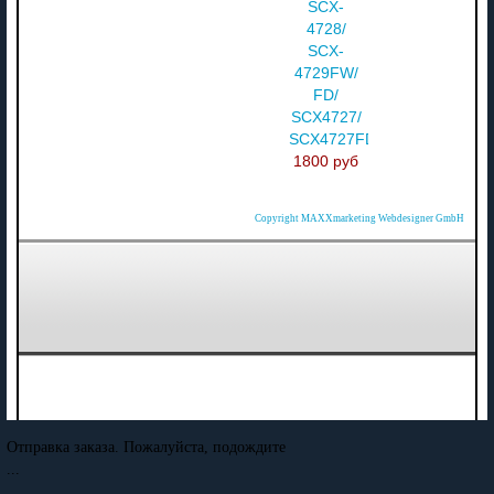
SCX-
4728/
SCX-
4729FW/
FD/
SCX4727/
SCX4727FD
1800 руб
Copyright MAXXmarketing Webdesigner GmbH
Отправка заказа. Пожалуйста, подождите
...