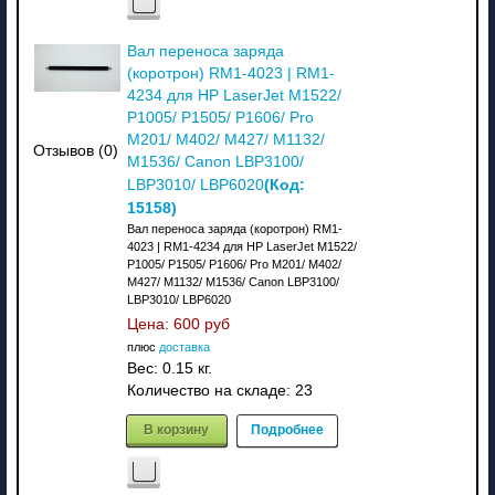
Вал переноса заряда
(коротрон) RM1-4023 | RM1-
4234 для HP LaserJet M1522/
P1005/ P1505/ P1606/ Pro
M201/ M402/ M427/ M1132/
Отзывов (0)
M1536/ Canon LBP3100/
(Код:
LBP3010/ LBP6020
15158
)
Вал переноса заряда (коротрон) RM1-
4023 | RM1-4234 для HP LaserJet M1522/
P1005/ P1505/ P1606/ Pro M201/ M402/
M427/ M1132/ M1536/ Canon LBP3100/
LBP3010/ LBP6020
Цена:
600 руб
плюс
доставка
Вес:
0.15 кг.
Количество на складе:
23
В корзину
Подробнее