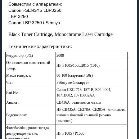
Совместим с аппаратами:
Canon i-SENSYS LBP3250
LBP-3250
Canon LBP 3250 i-Sensys
Black Toner Cartridge, Monochrome Laser Cartridge
Технические характеристики:
Ресурс, стр. (5%)
2000
Относительно совместимый
HP P1005/1505/2015 (1010)
тонер:
Масса тонера, г.
80-100 (стартовый 50г)
Чип:
Работу не блокирует
Canon CRG-713, 1871B, R04-4004,
Part No.
1871B002, 1871B002AA
Аналог:
CB436A -отличаются чипом
HP CB435A, CE278A, CE285A - отличаются
Родственник:
чипом и боковой крышкой (можно
поменять)
Фотобарабан, ролик заряда,
дозирующее лезвие,
HP P1005 / P1505
магнитный вал