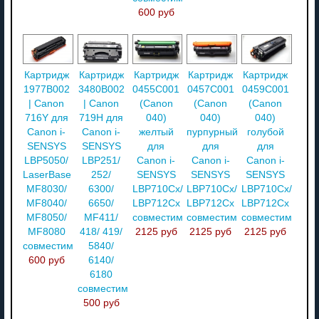
600 руб
Картридж
Картридж
Картридж
Картридж
Картридж
1977B002
3480B002
0455C001
0457C001
0459C001
| Canon
| Canon
(Canon
(Canon
(Canon
716Y для
719H для
040)
040)
040)
Canon i-
Canon i-
желтый
пурпурный
голубой
SENSYS
SENSYS
для
для
для
LBP5050/
LBP251/
Canon i-
Canon i-
Canon i-
LaserBase
252/
SENSYS
SENSYS
SENSYS
MF8030/
6300/
LBP710Cx/
LBP710Cx/
LBP710Cx/
MF8040/
6650/
LBP712Cx
LBP712Cx
LBP712Cx
MF8050/
MF411/
совместимый
совместимый
совместимый
MF8080
418/ 419/
2125 руб
2125 руб
2125 руб
совместимый
5840/
600 руб
6140/
6180
совместимый
500 руб