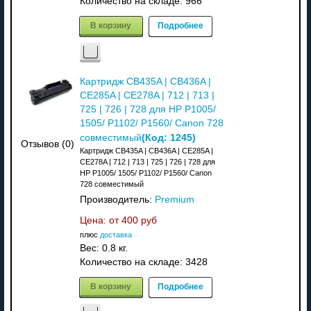
Количество на складе:
966
В корзину
Подробнее
Картридж CB435A | CB436A |
CE285A | CE278A | 712 | 713 |
725 | 726 | 728 для HP P1005/
1505/ P1102/ P1560/ Canon 728
(Код:
1245
)
совместимый
Отзывов (0)
Картридж CB435A | CB436A | CE285A |
CE278A | 712 | 713 | 725 | 726 | 728 для
HP P1005/ 1505/ P1102/ P1560/ Canon
728 совместимый
Производитель:
Premium
Цена: от
400 руб
плюс
доставка
Вес:
0.8 кг.
Количество на складе:
3428
В корзину
Подробнее