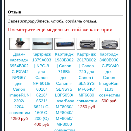
Отзыв
Зарегистрируйтесь, чтобы создать отзыв.
Посмотрите ещё модели из этой же категории
Драм-
Картридж
Картридж
Картридж
Картридж
картридж
1379A003
1980B002
2617B002
3480B006
6954B002
| NPG-9
| Canon
| Canon
| C-EXV40
| C-EXV42
для
716Bk
720 для
для
NPG67
Canon
для
Canon i-
Canon
для
NP-6016/
Canon i-
SENSYS
ImageRunner
Canon
6018/
SENSYS
MF6640/
1133
imageRUNNER
6218/
LBP5050/
MF6680
совместимый
2202/
6521/
LaserBase
совместимый
500 руб
2204
6621/ C-
MF8030/
1250 руб
совместимый
160/ C-
MF8040/
4250 руб
200 (О)
MF8050/
400 руб
MF8080
совместимый