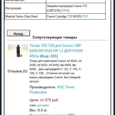
Заправка картриджа Canon-713
Инструкции:
(LBP3250)
HTML
Material Safety Data Sheet:
Canon Cartridge 713 MSDS
PDF
Сопутствующие товары
Тонер 725 728 для Canon LBP
6000,MF3010 HP LJ ДЛЯ P1005
(Код:
221
)
450гр.
Тонер для принтеров Canon mf 3010, mf
3100, mf 4410, mf 4430, lbp 6000, lbp
6200... Для картриджей C-712, C-725, C-
Отзывов (0)
726, C-728... Отлично печатает на
новых картриджах Canon. Без бледной
печати.
Производитель:
ASC Toner
Production
Цена: от
375 руб
плюс
доставка
Вес:
0.5 кг.