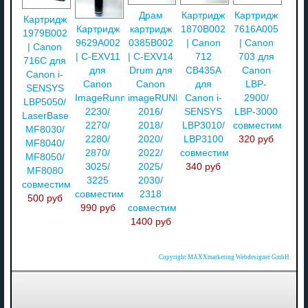
Драм
Картридж
Картридж
Картридж
картридж
1870B002
7616A005
Картридж
1979B002
0385B002
| Canon
| Canon
9629A002
| Canon
| C-EXV14
712
703 для
| C-EXV11
716C для
Drum для
CB435A
Canon
для
Canon i-
Canon
для
LBP-
Canon
SENSYS
imageRUNNER
Canon i-
2900/
ImageRunner
LBP5050/
2016/
SENSYS
LBP-3000
2230/
LaserBase
2018/
LBP3010/
совместимый
2270/
MF8030/
2020/
LBP3100
320 руб
2280/
MF8040/
2022/
совместимый
2870/
MF8050/
2025/
340 руб
3025/
MF8080
2030/
3225
совместимый
2318
совместимый
500 руб
совместимый
990 руб
1400 руб
Copyright MAXXmarketing Webdesigner GmbH