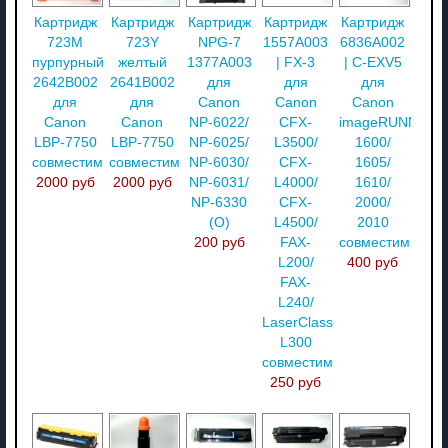
Картридж
Картридж
Картридж
Картридж
Картридж
723M
723Y
NPG-7
1557A003
6836A002
пурпурный
желтый
1377A003
| FX-3
| C-EXV5
2642B002
2641B002
для
для
для
для
для
Canon
Canon
Canon
Canon
Canon
NP-6022/
CFX-
imageRUNNER
LBP-7750
LBP-7750
NP-6025/
L3500/
1600/
совместимый
совместимый
NP-6030/
CFX-
1605/
2000 руб
2000 руб
NP-6031/
L4000/
1610/
NP-6330
CFX-
2000/
(О)
L4500/
2010
200 руб
FAX-
совместимый
L200/
400 руб
FAX-
L240/
LaserClass-
L300
совместимый
250 руб