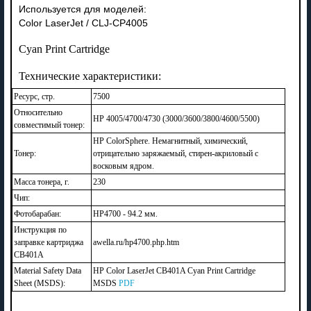
Используется для моделей:
Color LaserJet / CLJ-CP4005
Cyan Print Cartridge
Технические характеристики:
Ресурс, стр.
7500
Относительно
HP 4005/4700/4730 (3000/3600/3800/4600/5500)
совместимый тонер:
HP ColorSphere. Немагнитный, химический,
Тонер:
отрицательно заряжаемый, стирен-акриловый с
восковым ядром.
Масса тонера, г.
230
Чип:
Фотобарабан:
HP4700 - 94.2 мм.
Инструкция по
заправке картриджа
awella.ru/hp4700.php.htm
CB401A
Material Safety Data
HP Color LaserJet CB401A Cyan Print Cartridge
Sheet (MSDS):
MSDS
PDF