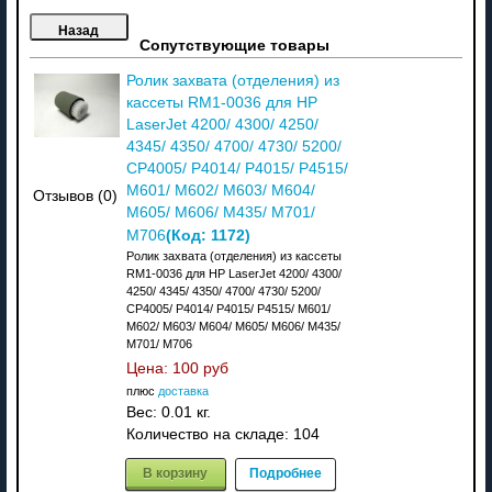
Сопутствующие товары
Ролик захвата (отделения) из
кассеты RM1-0036 для HP
LaserJet 4200/ 4300/ 4250/
4345/ 4350/ 4700/ 4730/ 5200/
CP4005/ P4014/ P4015/ P4515/
M601/ M602/ M603/ M604/
Отзывов (0)
M605/ M606/ M435/ M701/
(Код:
1172
)
M706
Ролик захвата (отделения) из кассеты
RM1-0036 для HP LaserJet 4200/ 4300/
4250/ 4345/ 4350/ 4700/ 4730/ 5200/
CP4005/ P4014/ P4015/ P4515/ M601/
M602/ M603/ M604/ M605/ M606/ M435/
M701/ M706
Цена:
100 руб
плюс
доставка
Вес:
0.01 кг.
Количество на складе:
104
В корзину
Подробнее