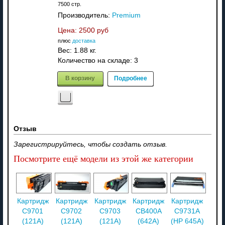
7500 стр.
Производитель:
Premium
Цена:
2500 руб
плюс
доставка
Вес:
1.88 кг.
Количество на складе:
3
В корзину
Подробнее
Отзыв
Зарегистрируйтесь, чтобы создать отзыв.
Посмотрите ещё модели из этой же категории
Картридж
Картридж
Картридж
Картридж
Картридж
C9701
C9702
C9703
CB400A
C9731A
(121A)
(121A)
(121A)
(642A)
(НР 645A)