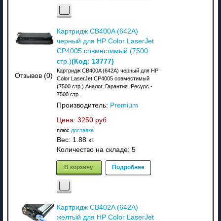
Картридж CB400A (642A)
черный для HP Color LaserJet
CP4005 совместимый (7500
(Код:
13777
)
стр.)
Картридж CB400A (642A) черный для HP
Отзывов (0)
Color LaserJet CP4005 совместимый
(7500 стр.) Аналог. Гарантия. Ресурс -
7500 стр.
Производитель:
Premium
Цена:
3250 руб
плюс
доставка
Вес:
1.88 кг.
Количество на складе:
5
В корзину
Подробнее
Картридж CB402A (642A)
желтый для HP Color LaserJet