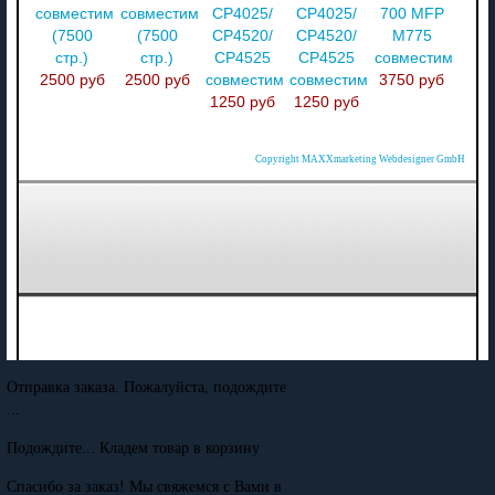
совместимый
совместимый
CP4025/
CP4025/
700 MFP
(7500
(7500
CP4520/
CP4520/
M775
стр.)
стр.)
CP4525
CP4525
совместимый
2500 руб
2500 руб
совместимый
совместимый
3750 руб
1250 руб
1250 руб
Copyright MAXXmarketing Webdesigner GmbH
Отправка заказа. Пожалуйста, подождите
...
Подождите... Кладем товар в корзину
Спасибо за заказ! Мы свяжемся с Вами в