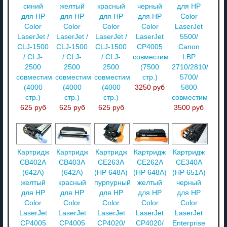
синий
желтый
красный
черный
для HP
для HP
для HP
для HP
для HP
Color
Color
Color
Color
Color
LaserJet
LaserJet /
LaserJet /
LaserJet /
LaserJet
5500/
CLJ-1500
CLJ-1500
CLJ-1500
CP4005
Canon
/ CLJ-
/ CLJ-
/ CLJ-
совместимый
LBP
2500
2500
2500
(7500
2710/2810/
совместимый
совместимый
совместимый
стр.)
5700/
(4000
(4000
(4000
3250 руб
5800
стр.)
стр.)
стр.)
совместимый
625 руб
625 руб
625 руб
3500 руб
Картридж
Картридж
Картридж
Картридж
Картридж
CB402A
CB403A
CE263A
CE262A
CE340A
(642A)
(642A)
(HP 648A)
(HP 648A)
(HP 651A)
желтый
красный
пурпурный
желтый
черный
для HP
для HP
для HP
для HP
для HP
Color
Color
Color
Color
Color
LaserJet
LaserJet
LaserJet
LaserJet
LaserJet
CP4005
CP4005
CP4020/
CP4020/
Enterprise