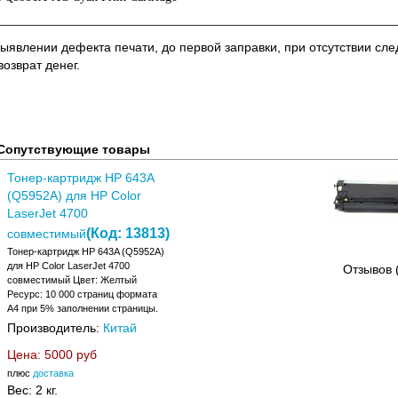
выявлении дефекта печати, до первой заправки, при отсутствии сл
озврат денег.
Сопутствующие товары
Тонер-картридж HP 643A
(Q5952A) для HP Color
LaserJet 4700
(Код:
13813
)
совместимый
Тонер-картридж HP 643A (Q5952A)
для HP Color LaserJet 4700
Отзывов 
совместимый Цвет: Желтый
Ресурс: 10 000 страниц формата
А4 при 5% заполнении страницы.
Производитель:
Китай
Цена:
5000 руб
плюс
доставка
Вес:
2 кг.