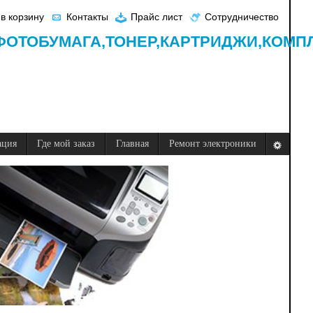
в корзину
Контакты
Прайс лист
Сотрудничество
ФОТОБУМАГА,
ТОНЕР,
КАРТРИДЖИ,
КОМП
ация
Где мой заказ
Главная
Ремонт электроники