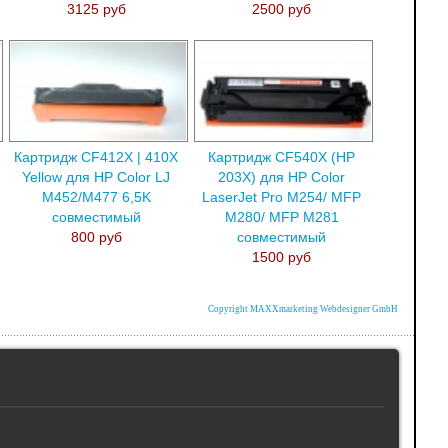
3125 руб
2500 руб
Картридж CF412X | 410X
Картридж CF540X (HP
Yellow для HP Color LJ
203X) для HP Color
M452/M477 6,5K
LaserJet Pro M254/ MFP
совместимый
M280/ MFP M281
800 руб
совместимый
1500 руб
Copyright MAXXmarketing Webdesigner GmbH