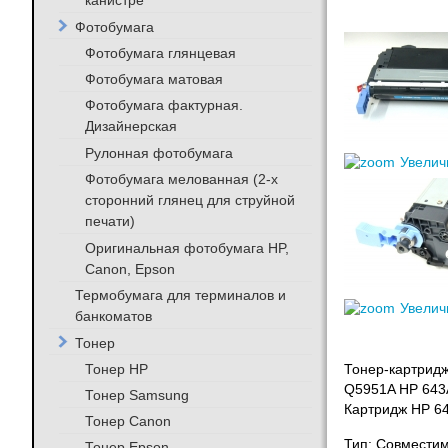
канистре
Фотобумага
Фотобумага глянцевая
Фотобумага матовая
Фотобумага фактурная.
Дизайнерская
Рулонная фотобумага
Увелич
Фотобумага мелованная (2-х
сторонний глянец для струйной
печати)
Оригинальная фотобумага HP,
Canon, Epson
Термобумага для терминалов и
Увелич
банкоматов
Тонер
Тонер HP
Тонер-картридж
Q5951A HP 643A
Тонер Samsung
Картридж HP 6
Тонер Canon
Тип: Совмести
Тонер Epson