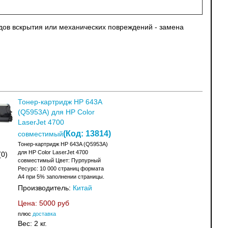
едов вскрытия или механических повреждений - замена
Тонер-картридж HP 643A
(Q5953A) для HP Color
LaserJet 4700
(Код:
13814
)
совместимый
Тонер-картридж HP 643A (Q5953A)
для HP Color LaserJet 4700
(0)
совместимый Цвет: Пурпурный
Ресурс: 10 000 страниц формата
А4 при 5% заполнении страницы.
Производитель:
Китай
Цена:
5000 руб
плюс
доставка
Вес:
2 кг.