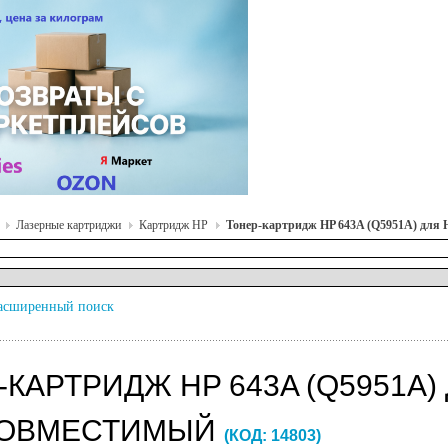
Лазерные картриджи
Картридж HP
Тонер-картридж HP 643A (Q5951A) для H
асширенный поиск
-КАРТРИДЖ HP 643A (Q5951A)
СОВМЕСТИМЫЙ
(КОД:
14803
)