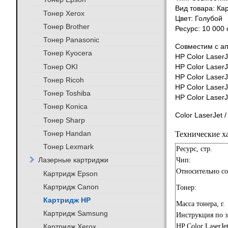
Вид товара: Ка
Тонер Xerox
Цвет: Голубой
Тонер Brother
Ресурс: 10 000
Тонер Panasonic
Совместим с а
Тонер Kyocera
HP Color LaserJ
Тонер OKI
HP Color Laser
HP Color LaserJ
Тонер Ricoh
HP Color LaserJ
Тонер Toshiba
HP Color Laser
Тонер Konica
Color LaserJet 
Тонер Sharp
Тонер Handan
Технические х
Тонер Lexmark
Ресурс, стр.
Лазерные картриджи
Чип:
Относительно с
Картридж Epson
Картридж Canon
Тонер:
Картридж HP
Масса тонера, г.
Картридж Samsung
Инструкция по 
Картридж Xerox
HP Color LaserJe