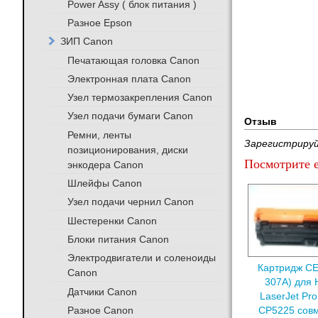
Power Assy ( блок питания )
Разное Epson
ЗИП Canon
Печатающая головка Canon
Электронная плата Canon
Узел термозакрепления Canon
Узел подачи бумаги Canon
Отзыв
Ремни, ленты
Зарегистрируй
позиционирования, диски
Посмотрите е
энкодера Canon
Шлейфы Canon
Узел подачи чернил Canon
Шестеренки Canon
Блоки питания Canon
Электродвигатели и соленоиды
Картридж CE
Canon
307A) для 
Датчики Canon
LaserJet Pr
Разное Canon
CP5225 сов