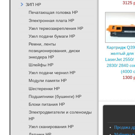
3125 
ЗИП HP
Печатающая головка HP
Электронная плата HP
Узел термозакрепления HP
Узел подачи бумаги HP
Ремни, ленты
Картридж Q39
позиционирования, диски
желтый для 
энкодера HP
LaserJet 2550/
Шлейфы HP
2830/ 2840 с
(4000 с
Узел подачи чернил HP
1300 
Модули памяти HP
Шестеренки HP
Подшипники (бушинги) HP
Блоки питания HP
Электродвигатели и соленоиды
HP
Узел сканирования HP
Продажа д
Датчики HP
Майнеры в