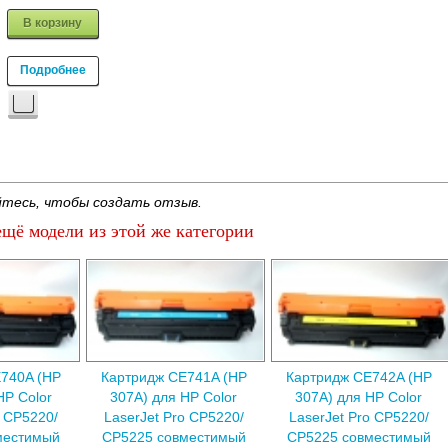
В корзину
Подробнее
тесь, чтобы создать отзыв.
щё модели из этой же категории
740A (HP
Картридж CE741A (HP
Картридж CE742A (HP
HP Color
307A) для HP Color
307A) для HP Color
o CP5220/
LaserJet Pro CP5220/
LaserJet Pro CP5220/
местимый
CP5225 совместимый
CP5225 совместимый