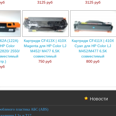
руб
3125 руб
3125 руб
62A (122A)
Картридж CF413X | 410X
Картридж CF411X | 410X
HP Color
Magenta для HP Color LJ
Cyan для HP Color LJ
 2820/ 2550/
M452/ M477 6,5K
M452/M477 6,5K
овместимый
совместимый
совместимый
тр.)
750 руб
800 руб
руб
Новости
робленого пластика АБС (ABS)
 наличии L3+ и T17