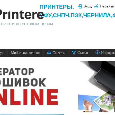
ПРИНТЕРЫ
,
Вход
Перейти 
МФУ,
СНПЧ,
ПЗК,
ЧЕРНИЛА,
 печати по оптовым ценам
луг
Мобильная версия
Скачать
Статьи
Информ