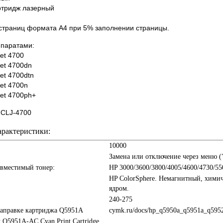
ртридж лазерный
 страниц формата А4 при 5% заполнении страницы.
ппаратами:
et 4700
Jet 4700dn
et 4700dtn
et 4700n
Jet 4700ph+
/ CLJ-4700
арактеристики:
10000
Замена или отключение через меню 
овместимый тонер:
HP 3000/3600/3800/4005/4600/4730/55
HP ColorSphere. Немагнитный, химич
ядром.
240-275
заправке картриджа Q5951A
cymk.ru/docs/hp_q5950a_q5951a_q5952
t Q5951A-AC Cyan Print Cartridge