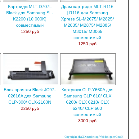
Картридж MLT-D707L
Драм картридж MLT-R116
Black для Samsung SL-
| R116 для Samsung
K2200 (10 000K)
Xpress SL-M2675/ M2825/
совместимый
M2835/ M2875/ M2885/
1250 руб
M3015/ M3065
совместимый
1250 руб
Блок проявки Black JC97-
Картридж CLP-Y660A для
02616A для Samsung
Samsung CLP 610/ CLX
CLP-300/ CLX-2160N
6200/ CLX 6210/ CLX
2250 руб
6240/ CLP 660
совместимый
3000 руб
Copyright MAXXmarketing Webdesigner GmbH