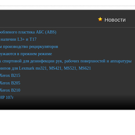
Новости
робленого пластика АБС (ABS)
 наличии L3+ и T17
 производство рециркуляторов
ружаются в прежнем режиме
 спиртовой для дезинфекции рук, рабочих поверхностей и аппаратуры
чипов для Lexmark ms321, MS421, MS521, MS621
Xerox B215
Xerox B205
Xerox B210
HP 107r