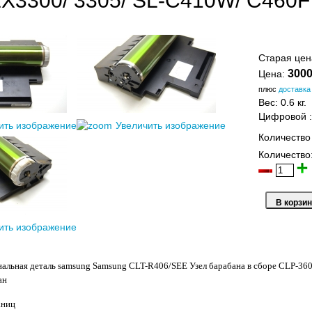
LX3300/ 3305/ SL-C410W/ C460
Старая це
3000
Цена:
плюс
доставка
Вес:
0.6 кг.
Цифровой
ить изображение
Увеличить изображение
Количество
Количество
ить изображение
гинальная деталь samsung Samsung CLT-R406/SEE Узел барабана в cборе CLP
ан
аниц