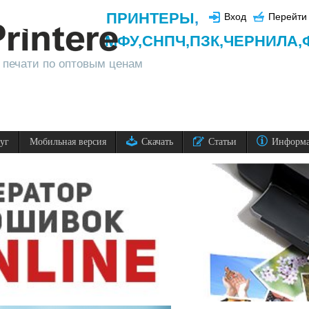
ПРИНТЕРЫ
,
Вход
Перейти 
МФУ,
СНПЧ,
ПЗК,
ЧЕРНИЛА,
 печати по оптовым ценам
луг
Мобильная версия
Скачать
Статьи
Информ