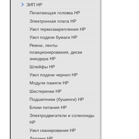
ЗИП HP
Печатающая головка HP
Электронная плата HP
Узел термозакрепления HP
Узел подачи бумаги HP
Ремни, ленты
позиционирования, диски
энкодера HP
Шлейфы HP
Узел подачи чернил HP
Модули памяти HP
Шестеренки HP
Подшипники (бушинги) HP
Блоки питания HP
Электродвигатели и соленоиды
HP
Узел сканирования HP
Датчики HP