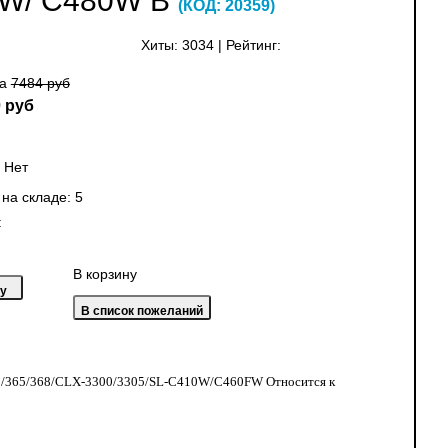
FW/ C480W В
(КОД:
20359
)
Хиты:
3034
|
Рейтинг:
на
7484 руб
 руб
:
Нет
 на складе:
5
:
В корзину
-360/365/368/CLX-3300/3305/SL-C410W/C460FW Относится к