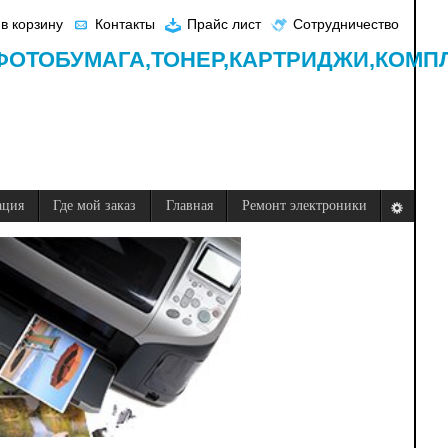
в корзину
Контакты
Прайс лист
Сотрудничество
ФОТОБУМАГА,
ТОНЕР,
КАРТРИДЖИ,
КОМП
ация
Где мой заказ
Главная
Ремонт электроники