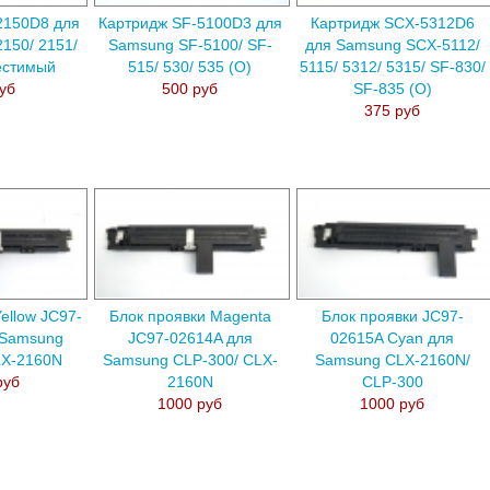
2150D8 для
Картридж SF-5100D3 для
Картридж SCX-5312D6
150/ 2151/
Samsung SF-5100/ SF-
для Samsung SCX-5112/
естимый
515/ 530/ 535 (О)
5115/ 5312/ 5315/ SF-830/
уб
500 руб
SF-835 (О)
375 руб
ellow JC97-
Блок проявки Magenta
Блок проявки JC97-
 Samsung
JC97-02614A для
02615A Cyan для
LX-2160N
Samsung CLP-300/ CLX-
Samsung CLX-2160N/
руб
2160N
CLP-300
1000 руб
1000 руб