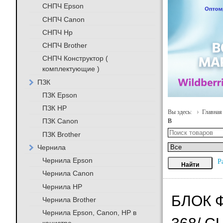
СНПЧ Epson
СНПЧ Canon
СНПЧ Hp
СНПЧ Brother
СНПЧ Конструктор (
комплектующие )
ПЗК
ПЗК Epson
ПЗК HP
Вы здесь:
Главная
ПЗК Canon
В
ПЗК Brother
Чернила
Чернила Epson
Р
Чернила Canon
Чернила HP
БЛОК 
Чернила Brother
Чернила Epson, Canon, HP в