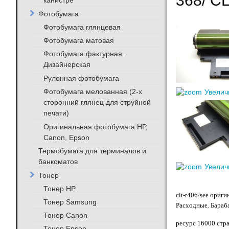
368/ C
канистре
Фотобумага
Фотобумага глянцевая
Фотобумага матовая
Фотобумага фактурная.
Дизайнерская
Рулонная фотобумага
Фотобумага мелованная (2-х
Увелич
сторонний глянец для струйной
печати)
Оригинальная фотобумага HP,
Canon, Epson
Термобумага для терминалов и
банкоматов
Увелич
Тонер
Тонер HP
clt-r406/see ори
Тонер Samsung
Расходные. Бараб
Тонер Canon
ресурс 16000 стр
Тонер Epson