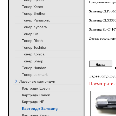
Предназначено дл
Тонер Xerox
Samsung CLP360/
Тонер Brother
Тонер Panasonic
Samsung CLX3300
Тонер Kyocera
Samsung SL-C41
Тонер OKI
Деталь восстановл
Тонер Ricoh
Тонер Toshiba
Тонер Konica
Тонер Sharp
Тонер Handan
Тонер Lexmark
Зарегистрируй
Лазерные картриджи
Посмотрите е
Картридж Epson
Картридж Canon
Картридж HP
Картридж Samsung
Картридж Xerox