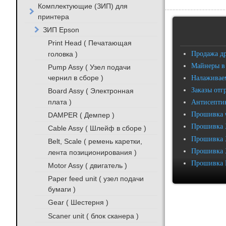
Комплектующие (ЗИП) для
принтера
ЗИП Epson
Print Head ( Печатающая
головка )
Продажа д
Майнеры в
Pump Assy ( Узел подачи
чернил в сборе )
Налаживаем
Заказы отг
Board Assy ( Электронная
плата )
Антисептик
Прошивка 
DAMPER ( Демпер )
Прошивка 
Cable Assy ( Шлейф в сборе )
Прошивка 
Belt, Scale ( ремень каретки,
Прошивка 
лента позиционирования )
Прошивка 
Motor Assy ( двигатель )
Paper feed unit ( узел подачи
бумаги )
Gear ( Шестерня )
Scaner unit ( блок сканера )