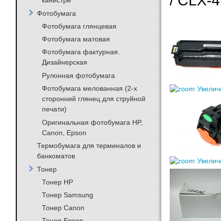
/ CLX-
канистре
Фотобумага
Фотобумага глянцевая
Фотобумага матовая
Фотобумага фактурная.
Дизайнерская
Рулонная фотобумага
Фотобумага мелованная (2-х
Увелич
сторонний глянец для струйной
печати)
Оригинальная фотобумага HP,
Canon, Epson
Термобумага для терминалов и
банкоматов
Увелич
Тонер
Тонер HP
Тонер Samsung
Тонер Canon
Тонер Epson