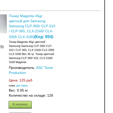
Тонер Magenta 45gr
цветной для Samsung
Samsung CLP-300/ CLP-310
/ CLP-365, CLX-2160/ CLX-
(Код:
854
)
3305 CLX-3180
Тонер Magenta 45gr цветной
Samsung Samsung CLP-300/ CLP-
(0)
310 / CLP-365, CLX-2160/ CLX-3305
CLX-3180 Вес 45 гр. Тонер цветной
Samsung CLP-300/ 310, CLX-2160/
3160 Magenta
Производитель:
ASC Toner
Production
Цена:
125 руб
плюс
доставка
Вес:
0.05 кг.
Количество на складе:
126
В корзину