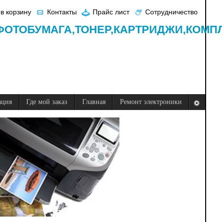
в корзину
Контакты
Прайс лист
Сотрудничество
ФОТОБУМАГА,
ТОНЕР,
КАРТРИДЖИ,
КОМП
ация
Где мой заказ
Главная
Ремонт электроники