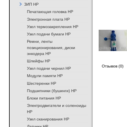
ЗИП HP
Печатающая головка HP
Электронная плата HP
Узел термозакрепления HP
Узел подачи бумаги HP
Ремни, ленты
позиционирования, диски
энкодера HP
Шлейфы HP
Отзывов (0)
Узел подачи чернил HP
Модули памяти HP
Шестеренки HP
Подшипники (бушинги) HP
Блоки питания HP
Электродвигатели и соленоиды
HP
Узел сканирования HP
Датчики HP