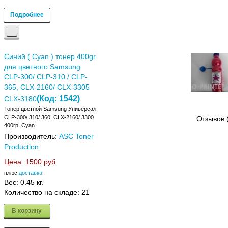
Подробнее
Синий ( Cyan ) тонер 400gr
для цветного Samsung
CLP-300/ CLP-310 / CLP-
365, CLX-2160/ CLX-3305
(Код:
1542
)
CLX-3180
Тонер цветной Samsung Универсал
CLP-300/ 310/ 360, CLX-2160/ 3300
Отзывов 
400гр. Cyan
Производитель:
ASC Toner
Production
Цена:
1500 руб
плюс
доставка
Вес:
0.45 кг.
Количество на складе:
21
В корзину