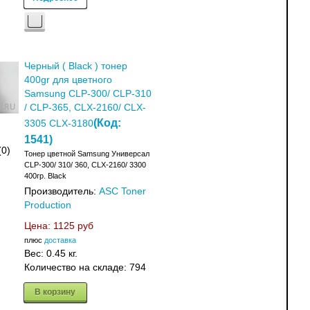
Черный ( Black ) тонер
400gr для цветного
Samsung CLP-300/ CLP-310
/ CLP-365, CLX-2160/ CLX-
(Код:
3305 CLX-3180
1541
)
(0)
Тонер цветной Samsung Универсал
CLP-300/ 310/ 360, CLX-2160/ 3300
400гр. Black
Производитель:
ASC Toner
Production
Цена:
1125 руб
плюс
доставка
Вес:
0.45 кг.
Количество на складе:
794
В корзину