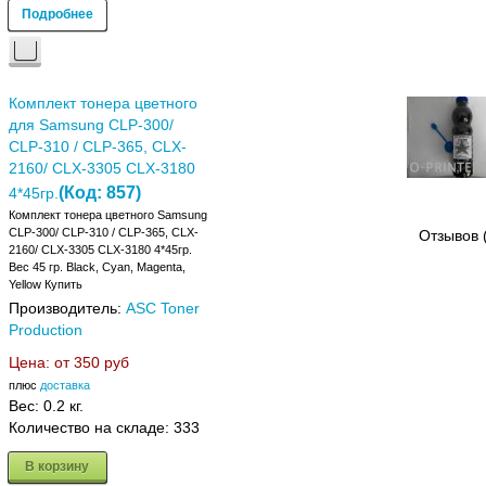
Подробнее
Комплект тонера цветного
для Samsung CLP-300/
CLP-310 / CLP-365, CLX-
2160/ CLX-3305 CLX-3180
(Код:
857
)
4*45гр.
Комплект тонера цветного Samsung
CLP-300/ CLP-310 / CLP-365, CLX-
Отзывов 
2160/ CLX-3305 CLX-3180 4*45гр.
Вес 45 гр. Black, Cyan, Magenta,
Yellow Купить
Производитель:
ASC Toner
Production
Цена: от
350 руб
плюс
доставка
Вес:
0.2 кг.
Количество на складе:
333
В корзину