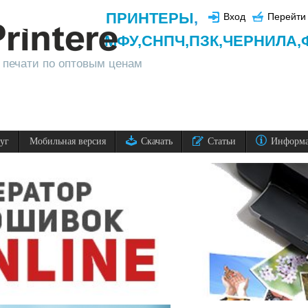
ПРИНТЕРЫ
,
Вход
Перейти 
МФУ,
СНПЧ,
ПЗК,
ЧЕРНИЛА,
 печати по оптовым ценам
луг
Мобильная версия
Скачать
Статьи
Информ