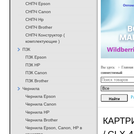
СНПЧ Epson
СНПЧ Canon
СНПЧ Hp
СНПЧ Brother
СНПЧ Конструктор (
комплектующие )
ПЗК
ПЗК Epson
ПЗК HP
Вы здесь:
Главная
ПЗК Canon
совместимый
ПЗК Brother
Чернила
Чернила Epson
Р
Чернила Canon
Чернила HP
КАРТР
Чернила Brother
Чернила Epson, Canon, HP в