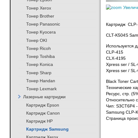
Увелич
Тонер Xerox
Тонер Brother
Тонер Panasonic
Картридж CLP-K
Тонер Kyocera
CLT-K504S Sam
Тонер OKI
Используется д
Тонер Ricoh
CLP-415
Тонер Toshiba
CLX-4195
Тонер Konica
Xpress ser / SL
Xpress ser / SL
Тонер Sharp
Тонер Handan
Black Toner Cart
Технические ха
Тонер Lexmark
Ресурс, стр. (5
Лазерные картриджи
Относительно с
Картридж Epson
Чип: S3CT6P4 -
Samsung CLP-K5
Картридж Canon
Страница произ
Картридж HP
Картридж Samsung
Картридж Xerox