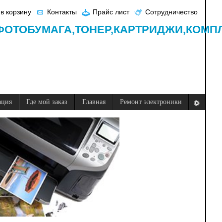
в корзину
Контакты
Прайс лист
Сотрудничество
ФОТОБУМАГА,
ТОНЕР,
КАРТРИДЖИ,
КОМП
ация
Где мой заказ
Главная
Ремонт электроники