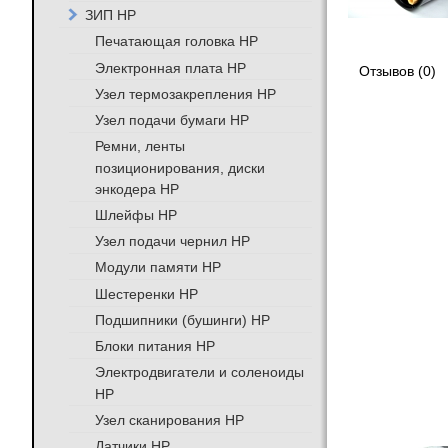
ЗИП HP
Печатающая головка HP
Электронная плата HP
Отзывов (0)
Узел термозакрепления HP
Узел подачи бумаги HP
Ремни, ленты
позиционирования, диски
энкодера HP
Шлейфы HP
Узел подачи чернил HP
Модули памяти HP
Шестеренки HP
Подшипники (бушинги) HP
Блоки питания HP
Электродвигатели и соленоиды
HP
Узел сканирования HP
Датчики HP