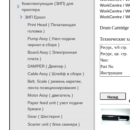
Комплектующие (ЗИП) для
WorkCentre / W
принтера
WorkCentre / W
ЗИП Epson
WorkCentre / W
Print Head ( Печатающая
Drum Cartridge
головка )
Pump Assy ( Узел подачи
Технические х
чернил в сборе )
Ресурс, ч/б стр.
Board Assy ( Электронная
Ресурс, цв. стр.
плата )
Чип:
DAMPER ( Демпер )
Part No.
Инструкции:
Cable Assy ( Шлейф в сборе )
Belt, Scale ( ремень каретки,
лента позиционирования )
Motor Assy ( двигатель )
Paper feed unit ( узел подачи
бумаги )
Gear ( Шестерня )
Scaner unit ( блок сканера )