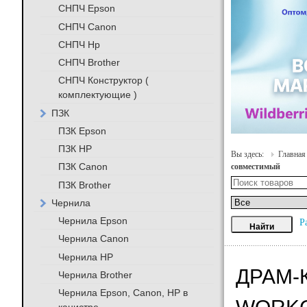
СНПЧ Epson
СНПЧ Canon
СНПЧ Hp
СНПЧ Brother
СНПЧ Конструктор (
комплектующие )
ПЗК
ПЗК Epson
ПЗК HP
Вы здесь:
Главная
ПЗК Canon
совместимый
ПЗК Brother
Чернила
Чернила Epson
Р
Чернила Canon
Чернила HP
ДРАМ-
Чернила Brother
Чернила Epson, Canon, HP в