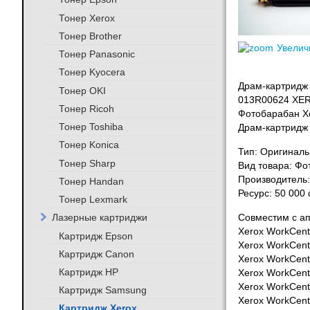
Тонер Xerox
Тонер Brother
Увелич
Тонер Panasonic
Тонер Kyocera
Драм-картридж 
Тонер OKI
013R00624 XER
Тонер Ricoh
Фотобарабан X
Тонер Toshiba
Драм-картридж 
Тонер Konica
Тип: Оригинал
Тонер Sharp
Вид товара: Фот
Производитель:
Тонер Handan
Ресурс: 50 000
Тонер Lexmark
Лазерные картриджи
Совместим с а
Xerox WorkCent
Картридж Epson
Xerox WorkCent
Картридж Canon
Xerox WorkCent
Картридж HP
Xerox WorkCent
Xerox WorkCent
Картридж Samsung
Xerox WorkCent
Картридж Xerox