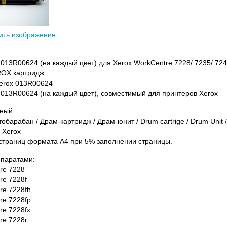
ить изображение
013R00624 (на каждый цвет) для Xerox WorkCentre 7228/ 7235/ 724
OX картридж
erox 013R00624
013R00624 (на каждый цвет), совместимый для принтеров Xerox
ьный
обарабан / Драм-картридж / Драм-юнит / Drum cartrige / Drum Unit /
 Xerox
 страниц формата А4 при 5% заполнении страницы.
ппаратами:
re 7228
re 7228f
re 7228fh
re 7228fp
re 7228fx
re 7228r