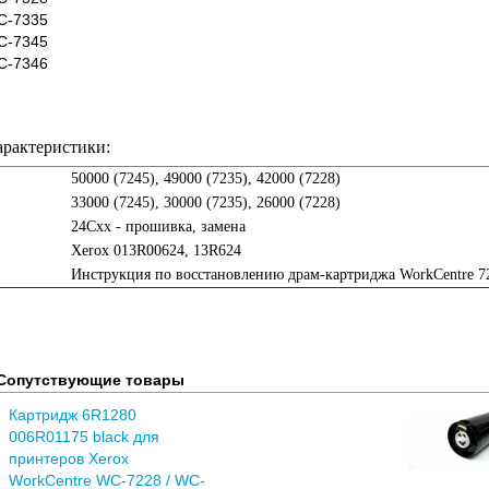
C-7335
C-7345
C-7346
арактеристики:
50000 (7245), 49000 (7235), 42000 (7228)
33000 (7245), 30000 (7235), 26000 (7228)
24Cxx - прошивка, замена
Xerox 013R00624, 13R624
Инструкция по восстановлению драм-картриджа WorkCentre 
Сопутствующие товары
Картридж 6R1280
006R01175 black для
принтеров Xerox
WorkCentre WC-7228 / WC-