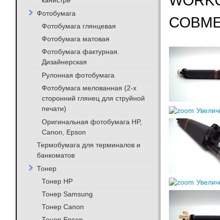
WORKCE
канистре
Фотобумага
СОВМ
Фотобумага глянцевая
Фотобумага матовая
Фотобумага фактурная.
Дизайнерская
Рулонная фотобумага
Фотобумага мелованная (2-х
сторонний глянец для струйной
печати)
Увелич
Оригинальная фотобумага HP,
Canon, Epson
Термобумага для терминалов и
банкоматов
Тонер
Тонер HP
Увелич
Тонер Samsung
Тонер Canon
Тонер Epson