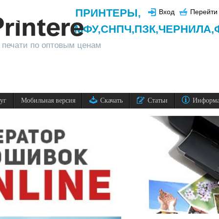
ПРИНТЕРЫ
,
Вход
Перейти 
МФУ,
СНПЧ,
ПЗК,
ЧЕРНИЛА,
 печати по оптовым ценам
луг
Мобильная версия
Скачать
Статьи
Информ