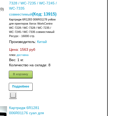
7328 / WC-7235 / WC-7245 /
WC-7335
(0)
(Код:
13915
)
совместимый
Картридж 6R1283 006R01178 yellow
для принтеров Xerox WorkCentre
WC-7228 / WC-7328 / WC-7235 /
WC-7245 / WC-7335 совместимый
Ресурс - 16000 стр.
Производитель:
Китай
Цена:
1563 руб
плюс
доставка
Вес:
1 кг.
Количество на складе:
8
В корзину
Подробнее
Картридж 6R1281
006R01176 cyan для