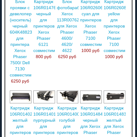
Блок
Картридж
Блок
Картридж
Картридж
проявки с
106R01476
фотобарабана
106R02606
106R02608
девелопером
черный
Xerox
cyan для
yellow
(носитель)
для
113R00762
принтеров
для
черный
принтеров
для Xerox
Xerox
принтеров
604K48823
Xerox
Phaser
Phaser
Xerox
для
Phaser
4600/
7100
Phaser
принтера
6121
4620/
совместимый
7100
Xerox
совместимый
4622
1000 руб
совместимый
Phaser
800 руб
6250 руб
1000 руб
7500/ Dell
7130
совместимый
6250 руб
Картридж
Картридж
Картридж
Картридж
Картридж
106R01402
106R01401
106R01400
106R01484
106R01483
желтый
пурпурный
голубой
черный
желтый
для
для
для
для Xerox
для Xerox
принтеров
принтеров
принтеров
Phaser
Phaser