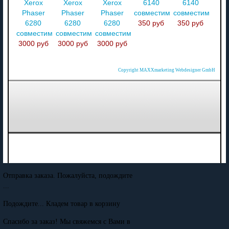
Xerox
Xerox
Xerox
6140
6140
Phaser
Phaser
Phaser
совместимый
совместимый
6280
6280
6280
350 руб
350 руб
совместимый
совместимый
совместимый
3000 руб
3000 руб
3000 руб
Copyright MAXXmarketing Webdesigner GmbH
Отправка заказа. Пожалуйста, подождите
...
Подождите... Кладем товар в корзину
Спасибо за заказ! Мы свяжемся с Вами в