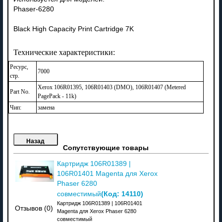
Phaser-6280
Black High Capacity Print Cartridge 7K
Технические характеристики:
Ресурс,
7000
стр.
Xerox 106R01395, 106R01403 (DMO), 106R01407 (Metered
Part No.
PagePack - 11k)
Чип:
замена
Сопутствующие товары
Картридж 106R01389 |
106R01401 Magenta для Xerox
Phaser 6280
(Код:
14110
)
совместимый
Картридж 106R01389 | 106R01401
Отзывов (0)
Magenta для Xerox Phaser 6280
совместимый