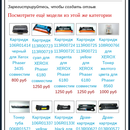
Зарегистрируйтесь, чтобы создать отзыв.
Посмотрите ещё модели из этой же категории
Картридж
Картридж
Картридж
Картридж
Картридж
106R01414
113R00724
113R00725
108R00766
113R00723
черный
113R00720
113R00721
для
113R00719
для Xerox
magenta
yellow
XEROX
cyan для
Phaser
для
для
Тонер
XEROX
3435
XEROX
XEROX
желтого
Phaser
совместимый
Phaser
Phaser
цвета для
6180
800 руб
6180
6180
Phaser
совместимый
совместимый
совместимый
8560
1250 руб
1250 руб
1250 руб
1000 руб
Тонер
Картридж
Картридж
Драм-
Драм-
туба
106R01337
106R01338
картридж
картридж
006R01573
yellow
black для
013R00623
013R00577