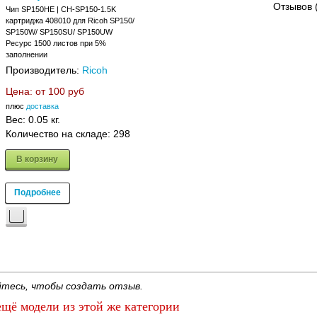
Отзывов 
Чип SP150HE | CH-SP150-1.5K
картриджа 408010 для Ricoh SP150/
SP150W/ SP150SU/ SP150UW
Ресурс 1500 листов при 5%
заполнении
Производитель:
Ricoh
Цена: от
100 руб
плюс
доставка
Вес:
0.05 кг.
Количество на складе:
298
В корзину
Подробнее
тесь, чтобы создать отзыв.
щё модели из этой же категории