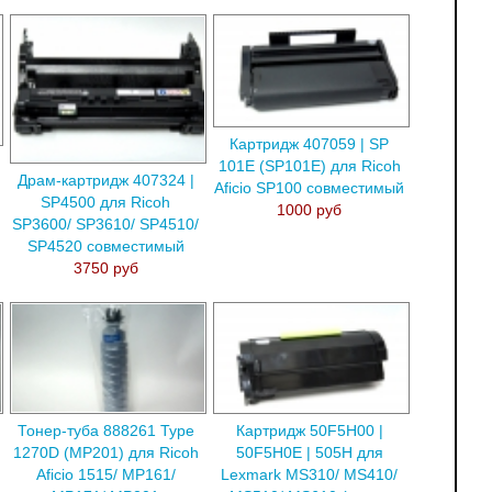
Картридж 407059 | SP
101E (SP101E) для Ricoh
Драм-картридж 407324 |
Aficio SP100 совместимый
SP4500 для Ricoh
1000 руб
SP3600/ SP3610/ SP4510/
SP4520 совместимый
3750 руб
Тонер-туба 888261 Type
Картридж 50F5H00 |
1270D (MP201) для Ricoh
50F5H0E | 505H для
Aficio 1515/ MP161/
Lexmark MS310/ MS410/