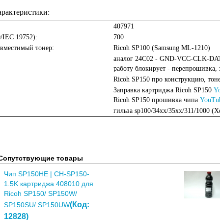
арактеристики:
407971
O/IEC 19752):
700
овместимый тонер:
Ricoh SP100 (Samsung ML-1210)
аналог 24С02 - GND-VCC-CLK-DAT
работу блокирует - перепрошивка, 
Ricoh SP150 про конструкцию, тон
Заправка картриджа Ricoh SP150
Y
Ricoh SP150 прошивка чипа
YouTu
гильза sp100/34хх/35хх/311/1000 (X
Сопутствующие товары
Чип SP150HE | CH-SP150-
1.5K картриджа 408010 для
Ricoh SP150/ SP150W/
(Код:
SP150SU/ SP150UW
12828
)