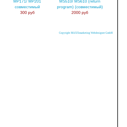
MP171/ MP201
MS510/ MS610 (return
совместимый
program) (совместимый)
300 руб
2000 руб
Copyright MAXXmarketing Webdesigner GmbH