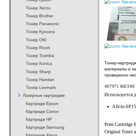
Увелич
Тонер Xerox
Тонер Brother
Тонер Panasonic
Тонер Kyocera
Тонер OKI
Увелич
Тонер Ricoh
Тонер Toshiba
Тонер-картридж
Тонер Konica
материалы и за
Тонер Sharp
проверенно нео
Тонер Handan
407971 RICOH 
Тонер Lexmark
Используется 
Лазерные картриджи
Картридж Epson
Aficio-SP1
Картридж Canon
Картридж HP
Print Cartridge
Картридж Samsung
Original Toner
Картридж Xerox