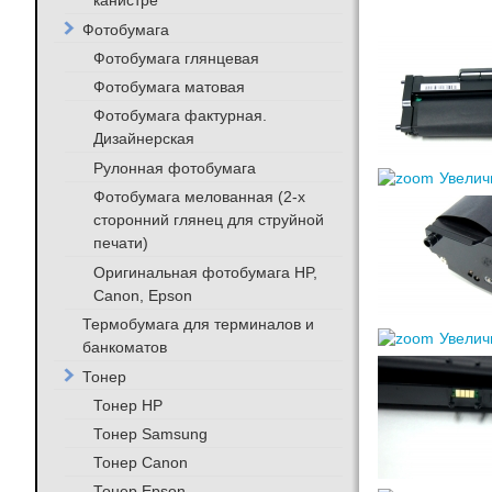
канистре
Фотобумага
Фотобумага глянцевая
Фотобумага матовая
Фотобумага фактурная.
Дизайнерская
Рулонная фотобумага
Увелич
Фотобумага мелованная (2-х
сторонний глянец для струйной
печати)
Оригинальная фотобумага HP,
Canon, Epson
Термобумага для терминалов и
Увелич
банкоматов
Тонер
Тонер HP
Тонер Samsung
Тонер Canon
Тонер Epson