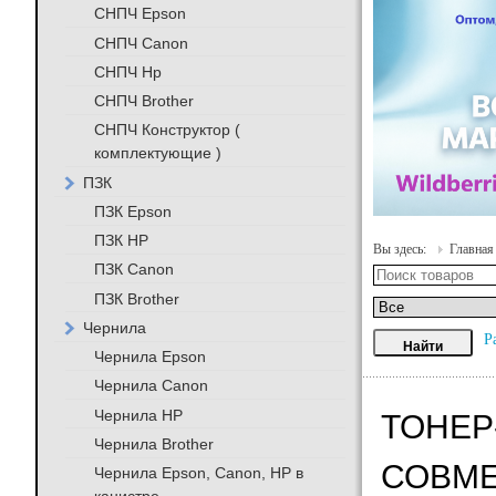
СНПЧ Epson
СНПЧ Canon
СНПЧ Hp
СНПЧ Brother
СНПЧ Конструктор (
комплектующие )
ПЗК
ПЗК Epson
ПЗК HP
Вы здесь:
Главная
ПЗК Canon
ПЗК Brother
Чернила
Р
Чернила Epson
Чернила Canon
Чернила HP
ТОНЕР-
Чернила Brother
СОВМ
Чернила Epson, Canon, HP в