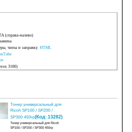
A (справа-налево)
замена
еры, чипы и заправку.
HTML
ouTube
be
erox 3100)
Тонер универсальный для
Ricoh SP100 / SP200 /
(Код:
13282
)
SP300 450гр
Тонер универсальный для Ricoh
SP100 / SP200 / SP300 450гр