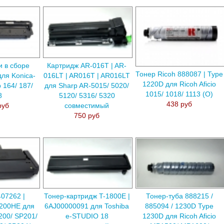
и в сборе
Картридж AR-016T | AR-
Тонер Ricoh 888087 | Type
ля Konica-
016LT | AR016T | AR016LT
1220D для Ricoh Aficio
b 164/ 187/
для Sharp AR-5015/ 5020/
1015/ 1018/ 1113 (О)
8
5120/ 5316/ 5320
438 руб
руб
совместимый
750 руб
07262 |
Тонер-картридж T-1800E |
Тонер-туба 888215 /
200HE для
6AJ00000091 для Toshiba
885094 / 1230D Type
P200/ SP201/
e-STUDIO 18
1230D для Ricoh Aficio