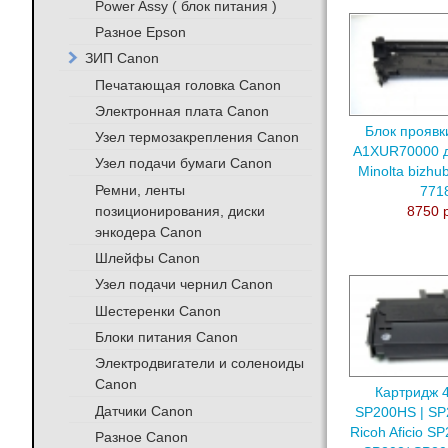
Power Assy ( блок питания )
Разное Epson
ЗИП Canon
Печатающая головка Canon
Электронная плата Canon
Блок проявк
Узел термозакрепления Canon
A1XUR70000 д
Узел подачи бумаги Canon
Minolta bizhu
Ремни, ленты
771
позиционирования, диски
8750 
энкодера Canon
Шлейфы Canon
Узел подачи чернил Canon
Шестеренки Canon
Блоки питания Canon
Электродвигатели и соленоиды
Canon
Картридж 4
Датчики Canon
SP200HS | SP
Ricoh Aficio S
Разное Canon