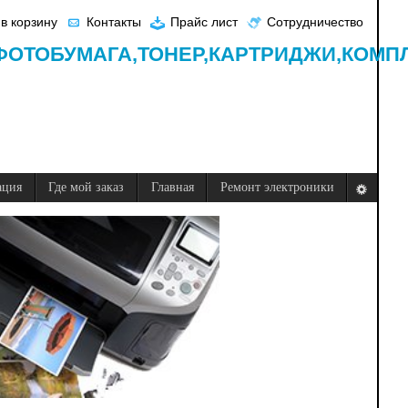
в корзину
Контакты
Прайс лист
Сотрудничество
ФОТОБУМАГА,
ТОНЕР,
КАРТРИДЖИ,
КОМП
ация
Где мой заказ
Главная
Ремонт электроники