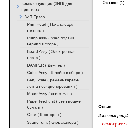
Отзывов (1)
Комплектующие (ЗИП) для
принтера
ЗИП Epson
Print Head ( Печатающая
головка )
Pump Assy ( Узел подачи
чернил в сборе )
Board Assy ( Электронная
плата )
DAMPER ( Демпер )
Cable Assy ( Шлейф в сборе )
Belt, Scale ( ремень каретки,
лента позиционирования )
Motor Assy ( двигатель )
Paper feed unit ( узел подачи
Отзыв
бумаги )
Gear ( Шестерня )
Зарегистрируй
Scaner unit ( блок сканера )
Посмотрите е