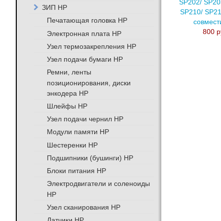
SP202/ SP20
ЗИП HP
SP210/ SP21
Печатающая головка HP
совмес
800 р
Электронная плата HP
Узел термозакрепления HP
Узел подачи бумаги HP
Ремни, ленты
позиционирования, диски
энкодера HP
Шлейфы HP
Узел подачи чернил HP
Модули памяти HP
Шестеренки HP
Подшипники (бушинги) HP
Блоки питания HP
Электродвигатели и соленоиды
HP
Узел сканирования HP
Датчики HP