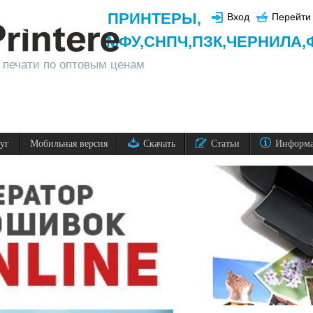
ПРИНТЕРЫ
,
Вход
Перейти 
МФУ,
СНПЧ,
ПЗК,
ЧЕРНИЛА,
 печати по оптовым ценам
луг
Мобильная версия
Скачать
Статьи
Информ