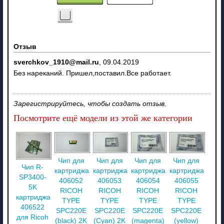
Отзыв
sverchkov_1910@mail.ru
,
09.04.2019
Без нареканий. Пришел,поставил.Все работает.
Зарегистрируйтесь, чтобы создать отзыв.
Посмотрите ещё модели из этой же категории
Чип для
Чип для
Чип для
Чип для
Чип R-
картриджа
картриджа
картриджа
картриджа
SP3400-
406052
406053
406054
406055
5K
RICOH
RICOH
RICOH
RICOH
картриджа
TYPE
TYPE
TYPE
TYPE
406522
SPC220E
SPC220E
SPC220E
SPC220E
для Ricoh
(black) 2K
(Cyan) 2K
(magenta)
(yellow)