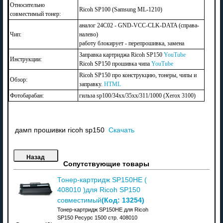
Относительно
Ricoh SP100 (Samsung ML-1210)
совместимый тонер:
аналог 24С02 - GND-VCC-CLK-DATA (справа-
Чип:
налево)
работу блокирует - перепрошивка, замена
Заправка картриджа Ricoh SP150
YouTube
Инструкции:
Ricoh SP150 прошивка чипа
YouTube
Ricoh SP150 про конструкцию, тонеры, чипы и
Обзор:
заправку.
HTML
Фотобарабан:
гильза sp100/34хх/35хх/311/1000 (Xerox 3100)
дамп прошивки ricoh sp150
Скачать
Сопутствующие товары
Тонер-картридж SP150HE (
408010 )для Ricoh SP150
(Код:
13254
)
совместимый
Тонер-картридж SP150HE для Ricoh
SP150 Ресурс 1500 стр. 408010