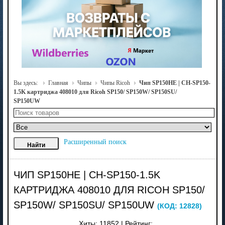
Вы здесь:
Главная
Чипы
Чипы Ricoh
Чип SP150HE | CH-SP150-
1.5K картриджа 408010 для Ricoh SP150/ SP150W/ SP150SU/
SP150UW
Расширенный поиск
ЧИП SP150HE | CH-SP150-1.5K
КАРТРИДЖА 408010 ДЛЯ RICOH SP150/
SP150W/ SP150SU/ SP150UW
(КОД:
12828
)
Хиты:
11852
|
Рейтинг: