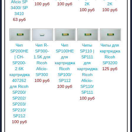
Aficio SP
100 руб
100 руб
2K
2K
3400/ SP
100 руб
100 руб
3410
63 руб
Чип
Чип R-
Чип
Чипы
Чипы для
SP200HE
SP300-
SP100HE
SP110 |
картриджа
| CH-
1.5K для
для
SP111
Ricoh
SP200-
Ricoh
картриджа
для
SP3200
2.6K
Aficio-
Ricoh
картриджа
125 руб
картриджа
SP300
SP100/
Ricoh
407262
100 руб
SP112
Aficio-
для Ricoh
100 руб
SP110/
SP200/
SP111
SP202/
100 руб
SP203/
SP210/
SP212
100 руб