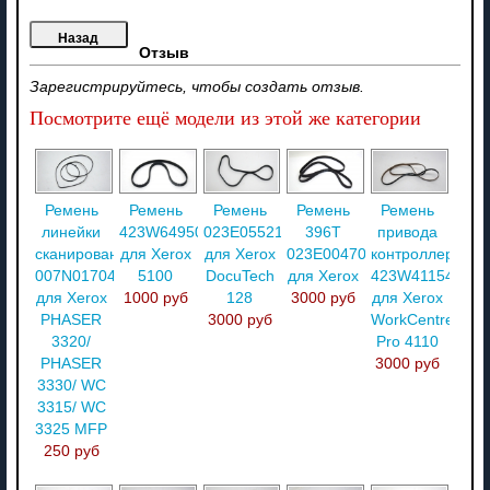
Отзыв
Зарегистрируйтесь, чтобы создать отзыв.
Посмотрите ещё модели из этой же категории
Ремень
Ремень
Ремень
Ремень
Ремень
линейки
423W64950
023E05521
396T
привода
сканирования
для Xerox
для Xerox
023E00470
контроллера
007N01704
5100
DocuTech
для Xerox
423W41154
для Xerox
1000 руб
128
3000 руб
для Xerox
PHASER
3000 руб
WorkCentre
3320/
Pro 4110
PHASER
3000 руб
3330/ WC
3315/ WC
3325 MFP
250 руб