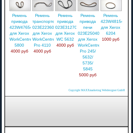
Ремень
Ремень
Ремень
Ремень
Ремень
привода
транспортера
привода
привода
423W48154
423W47654
023E22360
023E31270
печи
для Xerox
для Xerox
для Xerox
для Xerox
023E25040
6204
WorkCentre
WorkCentre
WC 5632
для Xerox
1000 руб
5800
Pro 4110
4000 руб
WorkCentre
4000 руб
4000 руб
Pro 245/
5632/
5735/
5845
5000 руб
Copyright MAXXmarketing Webdesigner GmbH