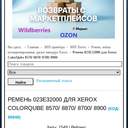
Вы здесь:
Главная
ЗИП принтера
ЗИП Xerox
Ремни, ленты
позиционирования, диски энкодера Xerox
Ремень 023E32000 для Xerox
ColorQube 8570/ 8870/ 8700/ 8900
Расширенный поиск
РЕМЕНЬ 023E32000 ДЛЯ XEROX
COLORQUBE 8570/ 8870/ 8700/ 8900
(КОД:
90848
)
Хиты:
1549
|
Рейтинг: