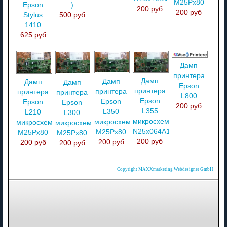
M25Px80
Epson
)
200 руб
200 руб
Stylus
500 руб
1410
625 руб
Дамп
принтера
Дамп
Дамп
Дамп
Дамп
Epson
принтера
принтера
принтера
принтера
L800
Epson
Epson
Epson
Epson
200 руб
L355
L350
L210
L300
микросхемы
микросхемы
микросхемы
микросхемы
N25x064A13
M25Px80
M25Px80
M25Px80
200 руб
200 руб
200 руб
200 руб
Copyright MAXXmarketing Webdesigner GmbH