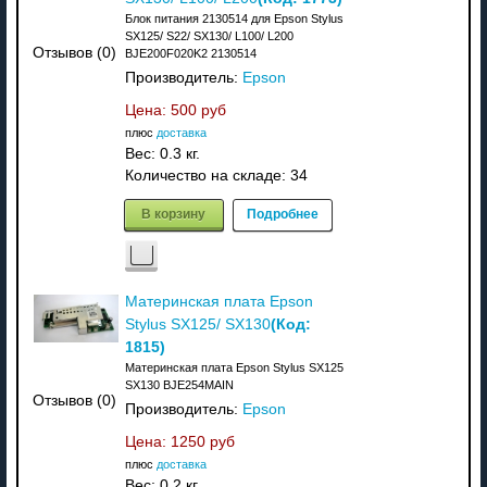
Блок питания 2130514 для Epson Stylus
SX125/ S22/ SX130/ L100/ L200
Отзывов (0)
BJE200F020K2 2130514
Производитель:
Epson
Цена:
500 руб
плюс
доставка
Вес:
0.3 кг.
Количество на складе:
34
В корзину
Подробнее
Материнская плата Epson
(Код:
Stylus SX125/ SX130
1815
)
Материнская плата Epson Stylus SX125
SX130 BJE254MAIN
Отзывов (0)
Производитель:
Epson
Цена:
1250 руб
плюс
доставка
Вес:
0.2 кг.