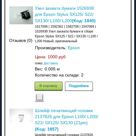
Узел захвата бумаги 1526938
для Epson Stylus SX125/ S22/
(Код:
1840
)
SX130/ L100/ L200
1617006 | 1592362 | 1582708 | 1547069 |
1526938 Узел захвата бумаги в сборе
Epson Stylus SX125 / S22 / SX130 / L100 /
Отзывов (0)
L200 Новый, оригинальный
Производитель:
Epson
Цена:
1000 руб
плюс
доставка
Вес:
0.005 кг.
Количество на складе:
2
В корзину
Подробнее
Шлейф печатающей головки
2137826 для Epson L100/ L200/
S22/ SX125/ SX130 (21pin)
(Код:
1857
)
Шлейф печатающей головки 2137826