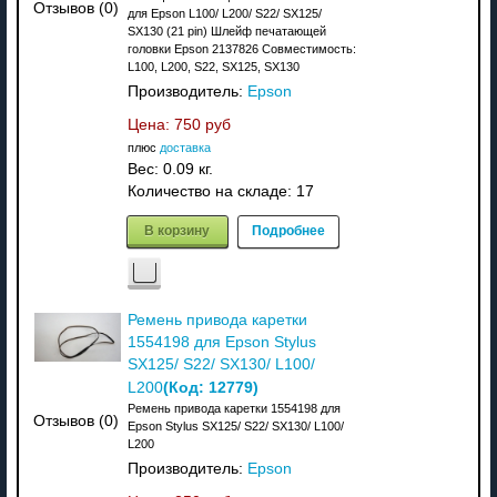
Отзывов (0)
для Epson L100/ L200/ S22/ SX125/
SX130 (21 pin) Шлейф печатaющей
головки Ерsоn 2137826 Coвмeстимocть:
L100, L200, S22, SX125, SX130
Производитель:
Epson
Цена:
750 руб
плюс
доставка
Вес:
0.09 кг.
Количество на складе:
17
В корзину
Подробнее
Ремень привода каретки
1554198 для Epson Stylus
SX125/ S22/ SX130/ L100/
(Код:
12779
)
L200
Ремень привода каретки 1554198 для
Отзывов (0)
Epson Stylus SX125/ S22/ SX130/ L100/
L200
Производитель:
Epson