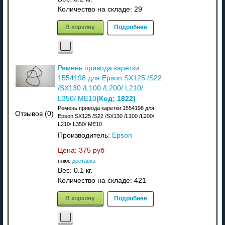
Количество на складе:
29
В корзину
Подробнее
Ремень привода каретки
1554198 для Epson SX125 /S22
/SX130 /L100 /L200/ L210/
(Код:
1822
)
L350/ ME10
Ремень привода каретки 1554198 для
Отзывов (0)
Epson SX125 /S22 /SX130 /L100 /L200/
L210/ L350/ ME10
Производитель:
Epson
Цена:
375 руб
плюс
доставка
Вес:
0.1 кг.
Количество на складе:
421
В корзину
Подробнее