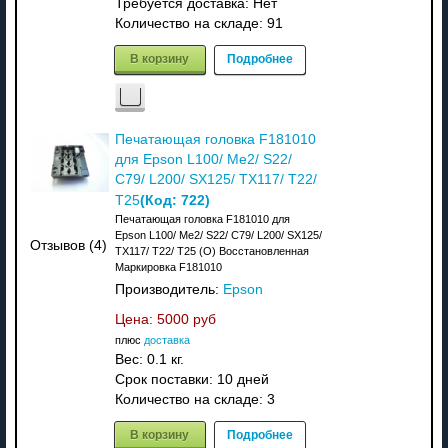
Требуется доставка: Нет
Количество на складе:
91
В корзину
Подробнее
Печатающая головка F181010
для Epson L100/ Me2/ S22/
C79/ L200/ SX125/ TX117/ T22/
(Код:
722
)
T25
Печатающая головка F181010 для
Epson L100/ Me2/ S22/ C79/ L200/ SX125/
Отзывов (4)
TX117/ T22/ T25 (O) Восстановленная
Маркировка F181010
Производитель:
Epson
Цена:
5000 руб
плюс
доставка
Вес:
0.1 кг.
Срок поставки:
10 дней
Количество на складе:
3
В корзину
Подробнее