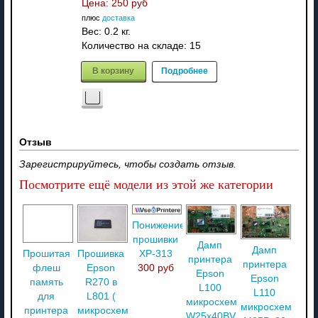
Цена:
250 руб
плюс
доставка
Вес:
0.2 кг.
Количество на складе:
15
В корзину
Подробнее
Отзыв
Зарегистрируйтесь, чтобы создать отзыв.
Посмотрите ещё модели из этой же категории
Понижение
прошивки
Дамп
Дамп
XP-313
Прошитая
Прошивка
принтера
принтера
300 руб
флеш
Epson
Epson
Epson
память
R270 в
L100
L110
для
L801 (
микросхемы
микросхемы
принтера
микросхема
W25x40BV