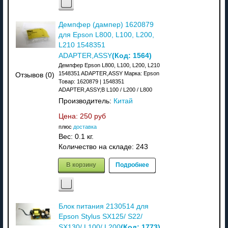
Демпфер (дампер) 1620879
для Epson L800, L100, L200,
L210 1548351
(Код:
1564
)
ADAPTER,ASSY
Демпфер Epson L800, L100, L200, L210
1548351 ADAPTER,ASSY Марка: Epson
Отзывов (0)
Товар: 1620879 | 1548351
ADAPTER,ASSY;B L100 / L200 / L800
Производитель:
Китай
Цена:
250 руб
плюс
доставка
Вес:
0.1 кг.
Количество на складе:
243
В корзину
Подробнее
Блок питания 2130514 для
Epson Stylus SX125/ S22/
(Код:
1773
)
SX130/ L100/ L200