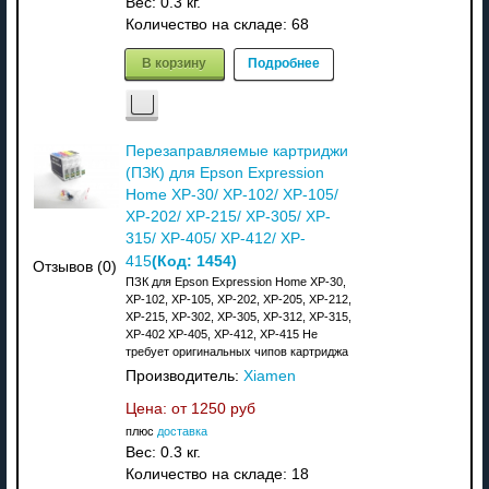
Вес:
0.3 кг.
Количество на складе:
68
В корзину
Подробнее
Перезаправляемые картриджи
(ПЗК) для Epson Expression
Home XP-30/ XP-102/ XP-105/
XP-202/ XP-215/ XP-305/ XP-
315/ XP-405/ XP-412/ XP-
(Код:
1454
)
415
Отзывов (0)
ПЗК для Epson Expression Home XP-30,
XP-102, XP-105, XP-202, XP-205, XP-212,
XP-215, XP-302, XP-305, XP-312, XP-315,
XP-402 XP-405, XP-412, XP-415 Не
требует оригинальных чипов картриджа
Производитель:
Xiamen
Цена: от
1250 руб
плюс
доставка
Вес:
0.3 кг.
Количество на складе:
18