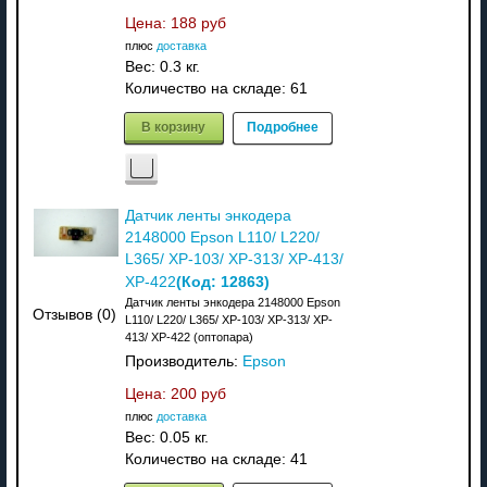
Цена:
188 руб
плюс
доставка
Вес:
0.3 кг.
Количество на складе:
61
В корзину
Подробнее
Датчик ленты энкодера
2148000 Epson L110/ L220/
L365/ XP-103/ XP-313/ XP-413/
(Код:
12863
)
XP-422
Датчик ленты энкодера 2148000 Epson
Отзывов (0)
L110/ L220/ L365/ XP-103/ XP-313/ XP-
413/ XP-422 (оптопара)
Производитель:
Epson
Цена:
200 руб
плюс
доставка
Вес:
0.05 кг.
Количество на складе:
41