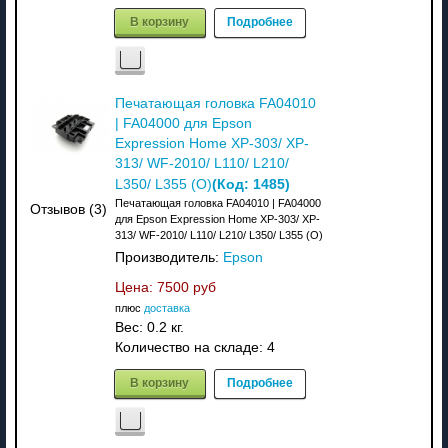
В корзину
Подробнее
Печатающая головка FA04010
| FA04000 для Epson
Expression Home XP-303/ XP-
313/ WF-2010/ L110/ L210/
(Код:
1485
)
L350/ L355 (O)
Печатающая головка FA04010 | FA04000
Отзывов (3)
для Epson Expression Home XP-303/ XP-
313/ WF-2010/ L110/ L210/ L350/ L355 (O)
Производитель:
Epson
Цена:
7500 руб
плюс
доставка
Вес:
0.2 кг.
Количество на складе:
4
В корзину
Подробнее