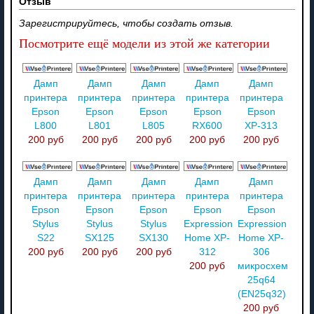
Отзыв
Зарегистрируйтесь, чтобы создать отзыв.
Посмотрите ещё модели из этой же категории
Дамп
Дамп
Дамп
Дамп
Дамп
принтера
принтера
принтера
принтера
принтера
Epson
Epson
Epson
Epson
Epson
L800
L801
L805
RX600
XP-313
200 руб
200 руб
200 руб
200 руб
200 руб
Дамп
Дамп
Дамп
Дамп
Дамп
принтера
принтера
принтера
принтера
принтера
Epson
Epson
Epson
Epson
Epson
Stylus
Stylus
Stylus
Expression
Expression
S22
SX125
SX130
Home XP-
Home XP-
200 руб
200 руб
200 руб
312
306
200 руб
микросхемы
25q64
(EN25q32)
200 руб