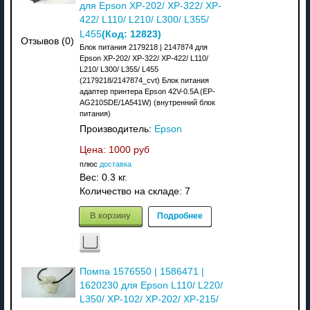
для Epson XP-202/ XP-322/ XP-
422/ L110/ L210/ L300/ L355/
(Код:
12823
)
L455
Отзывов (0)
Блок питания 2179218 | 2147874 для
Epson XP-202/ XP-322/ XP-422/ L110/
L210/ L300/ L355/ L455
(2179218/2147874_cvt) Блок питания
адаптер принтера Epson 42V-0.5A (EP-
AG210SDE/1A541W) (внутренний блок
питания)
Производитель:
Epson
Цена:
1000 руб
плюс
доставка
Вес:
0.3 кг.
Количество на складе:
7
В корзину
Подробнее
Помпа 1576550 | 1586471 |
1620230 для Epson L110/ L220/
L350/ XP-102/ XP-202/ XP-215/