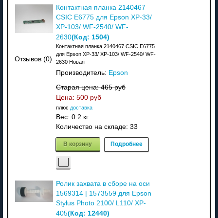
Контактная планка 2140467
CSIC E6775 для Epson XP-33/
XP-103/ WF-2540/ WF-
(Код:
1504
)
2630
Контактная планка 2140467 CSIC E6775
для Epson XP-33/ XP-103/ WF-2540/ WF-
Отзывов (0)
2630 Новая
Производитель:
Epson
Старая цена:
465 руб
Цена:
500 руб
плюс
доставка
Вес:
0.2 кг.
Количество на складе:
33
В корзину
Подробнее
Ролик захвата в сборе на оси
1569314 | 1573559 для Epson
Stylus Photo 2100/ L110/ XP-
(Код:
12440
)
405