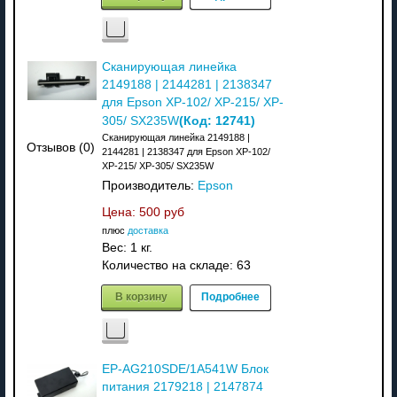
Сканирующая линейка
2149188 | 2144281 | 2138347
для Epson XP-102/ XP-215/ XP-
(Код:
12741
)
305/ SX235W
Сканирующая линейка 2149188 |
Отзывов (0)
2144281 | 2138347 для Epson XP-102/
XP-215/ XP-305/ SX235W
Производитель:
Epson
Цена:
500 руб
плюс
доставка
Вес:
1 кг.
Количество на складе:
63
В корзину
Подробнее
EP-AG210SDE/1A541W Блок
питания 2179218 | 2147874