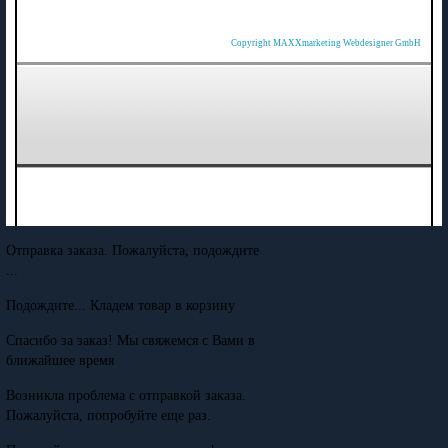
Copyright MAXXmarketing Webdesigner GmbH
Отправка заказа. Пожалуйста, подождите
...
Подождите... Кладем товар в корзину
Спасибо за заказ! Мы свяжемся с Вами в
ближайшее время
Возникла проблема с отправкой заказа.
Пожалуйста, попробуйте еще раз.