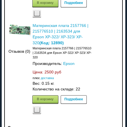
В корзину
Подробнее
Материнская плата 2157766 |
215776510 | 2163534 для
Epson XP-322/ XP-323/ XP-
(Код:
12890
)
320
Материнская плата 2157766 | 215776510
Отзывов (0)
| 2163534 для Epson XP-322/ XP-323/ XP-
320
Производитель:
Epson
Цена:
2500 руб
плюс
доставка
Вес:
0.15 кг.
Количество на складе:
22
В корзину
Подробнее