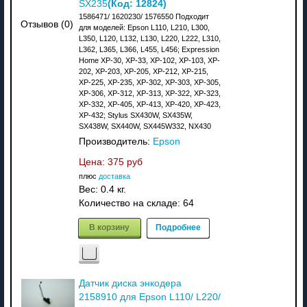
(Код:
12824
)
SX235
1586471/ 1620230/ 1576550 Подходит
Отзывов (0)
для моделей: Epson L110, L210, L300,
L350, L120, L132, L130, L220, L222, L310,
L362, L365, L366, L455, L456; Expression
Home XP-30, XP-33, XP-102, XP-103, XP-
202, XP-203, XP-205, XP-212, XP-215,
XP-225, XP-235, XP-302, XP-303, XP-305,
XP-306, XP-312, XP-313, XP-322, XP-323,
XP-332, XP-405, XP-413, XP-420, XP-423,
XP-432; Stylus SX430W, SX435W,
SX438W, SX440W, SX445W332, NX430
Производитель:
Epson
Цена:
375 руб
плюс
доставка
Вес:
0.4 кг.
Количество на складе:
64
В корзину
Подробнее
Датчик диска энкодера
2158910 для Epson L110/ L220/