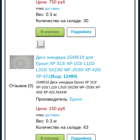
Цена:
750 руб
плюс
доставка
Вес:
0.3 кг.
Количество на складе:
30
В корзину
Подробнее
Диск энкодера 1548518 для
Epson XP 313/ XP-103/ L110/
L310/ SX230/ WF-2530/ XP-420/
(Код:
12480
)
XP-422
1548518 Диск энкодера Epson XP 313/
Отзывов (0)
XP-103/ L110/ L310/ SX230/ WF-2530/ XP-
420/ XP-422 /NX430
Производитель:
Epson
Цена:
150 руб
плюс
доставка
Вес:
0.3 кг.
Количество на складе:
63
В корзину
Подробнее