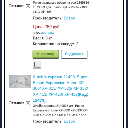
Ролик захвата в сборе на оси 1569314 |
Отзывов (0)
1573559 для Epson Stylus Photo 2100/
L110/ XP-405
Производитель:
Epson
Цена:
750 руб
плюс
доставка
Вес:
0.3 кг.
Количество на складе:
2
В корзину
Подробнее
Шлейф каретки 2149815 для
Epson Expression Home XP-
303/ XP-313/ XP-323/ XP-332/
(Код:
XP-413/ XP-423/ XP-432
12479
)
Отзывов (0)
Шлейф каретки 2149815 для Epson
Expression Home XP-303/ XP-313/ XP-
323/ XP-332/ XP-413/ XP-423/ XP-432
Производитель:
Epson