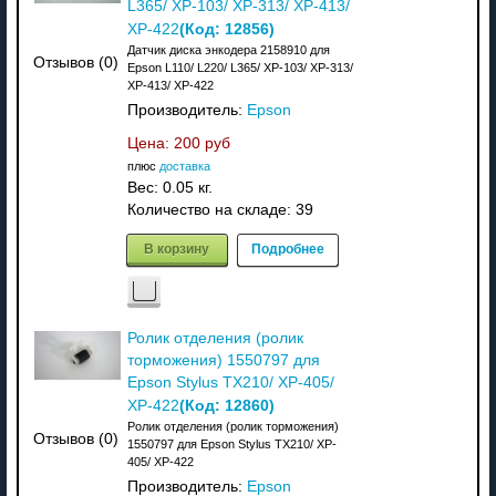
L365/ XP-103/ XP-313/ XP-413/
(Код:
12856
)
XP-422
Датчик диска энкодера 2158910 для
Отзывов (0)
Epson L110/ L220/ L365/ XP-103/ XP-313/
XP-413/ XP-422
Производитель:
Epson
Цена:
200 руб
плюс
доставка
Вес:
0.05 кг.
Количество на складе:
39
В корзину
Подробнее
Ролик отделения (ролик
торможения) 1550797 для
Epson Stylus TX210/ XP-405/
(Код:
12860
)
XP-422
Ролик отделения (ролик торможения)
Отзывов (0)
1550797 для Epson Stylus TX210/ XP-
405/ XP-422
Производитель:
Epson