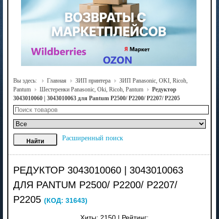
Вы здесь:
Главная
ЗИП принтера
ЗИП Panasonic, OKI, Ricoh,
Pantum
Шестеренки Panasonic, Oki, Ricoh, Pantum
Редуктор
3043010060 | 3043010063 для Pantum P2500/ P2200/ P2207/ P2205
Расширенный поиск
РЕДУКТОР 3043010060 | 3043010063
ДЛЯ PANTUM P2500/ P2200/ P2207/
P2205
(КОД:
31643
)
Хиты:
2150
|
Рейтинг: