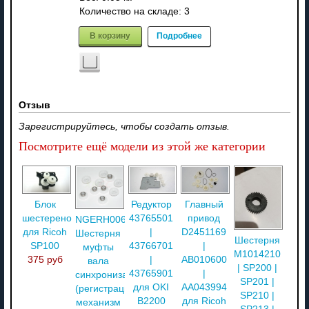
Количество на складе:
3
В корзину
Подробнее
Отзыв
Зарегистрируйтесь, чтобы создать отзыв.
Посмотрите ещё модели из этой же категории
Блок
Редуктор
Главный
шестеренок
43765501
привод
NGERH0062QSZZ
для Ricoh
|
D2451169
Шестерня
Шестерня
SP100
43766701
|
муфты
M1014210
375 руб
|
AB010600
вала
| SP200 |
43765901
|
синхронизации
SP201 |
для OKI
AA043994
(регистрации)
SP210 |
B2200
для Ricoh
механизм