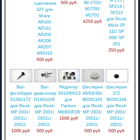
SP213 |
500 руб
IM 2702/
сцепления,
SP214 |
M2700/
32T для
SP221
M2701
Sharp
для Ricoh
6250 руб
AR160
Aficio SP
AR161
111/ SP
AR200
200/ SP
AR206
201
AR207
250 руб
AR5316
500 руб
Вал
Вал
Редуктор
Шестерня
Шестерня
фотобаратана
девелопера
3010900130
49/59/38z
37Z
D1581172
D1581039
для
B0391165
B0391166
для Ricoh
для Ricoh
Pantum
для Ricoh
для Ricoh
MP 2001/
MP 2001/
M6800FDW
MP 2001/
MP 2001/
2501L/
2501L/
1500 руб
2501L/
2501L/
2001L
2001L
2001L
2001L
1000 руб
500 руб
500 руб
500 руб