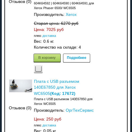
Отзывов (0)
604K64592 | 604K64590 | 604K64591 для
Xerox Phaser 6500/ WC6505
Производитель:
Xerox
Старая цена:
6270 руб
Цена:
7025 руб
плюс
доставка
Вес:
0.6 кг.
Количество на складе:
4
В корзину
Подробнее
Плата с USB разъемом
140E67850 для Xerox
(Код:
17672
)
WC6505
Плата с USB разъемом 140E67850 для
Xerox WC6505
Отзывов (0)
Производитель:
ОргТехСервис
Цена:
250 руб
плюс
доставка
Вес:
0.05 кг.