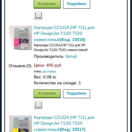
В корзину
Подробнее
Картридж CZ131A (HP 711) для
HP DesignJet T120/ T520
(Код:
15516
)
совместимый
Картридж CZ131A (HP 711) для HP
DesignJet T120/ T520 совместимый
Производитель:
Китай
Цена:
400 руб
Отзывов (0)
плюс
доставка
Вес:
0.08 кг.
Количество на складе:
1
В корзину
Подробнее
Картридж CZ132A (HP 711) для
HP DesignJet T120/ T520
(Код:
15517
)
совместимый