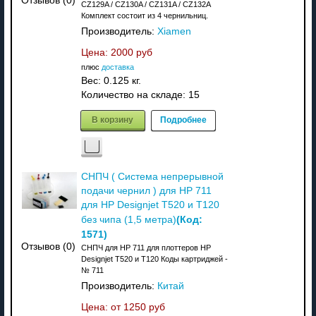
Отзывов (0)
CZ129A / CZ130A / CZ131A / CZ132A
Комплект состоит из 4 чернильниц.
Производитель:
Xiamen
Цена:
2000 руб
плюс
доставка
Вес:
0.125 кг.
Количество на складе:
15
В корзину
Подробнее
СНПЧ ( Система непрерывной
подачи чернил ) для HP 711
для HP Designjet T520 и T120
(Код:
без чипа (1,5 метра)
1571
)
Отзывов (0)
СНПЧ для HP 711 для плоттеров HP
Designjet T520 и T120 Коды картриджей -
№ 711
Производитель:
Китай
Цена: от
1250 руб