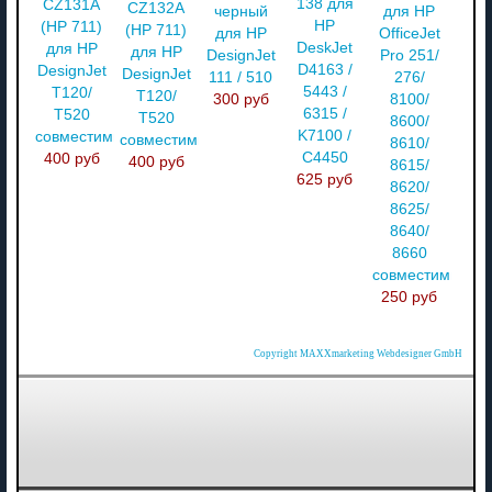
138 для
CZ131A
CZ132A
черный
для HP
HP
(HP 711)
(HP 711)
для HP
OfficeJet
DeskJet
для HP
для HP
DesignJet
Pro 251/
D4163 /
DesignJet
DesignJet
111 / 510
276/
5443 /
T120/
T120/
300 руб
8100/
6315 /
T520
T520
8600/
K7100 /
совместимый
совместимый
8610/
C4450
400 руб
400 руб
8615/
625 руб
8620/
8625/
8640/
8660
совместимый
250 руб
Copyright MAXXmarketing Webdesigner GmbH