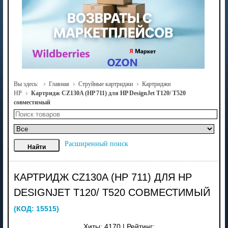
Вы здесь:
Главная
Струйные картриджи
Картриджи
HP
Картридж CZ130A (HP 711) для HP DesignJet T120/ T520
совместимый
Расширенный поиск
КАРТРИДЖ CZ130A (HP 711) ДЛЯ HP
DESIGNJET T120/ T520 СОВМЕСТИМЫЙ
(КОД:
15515
)
Хиты:
4170
|
Рейтинг: