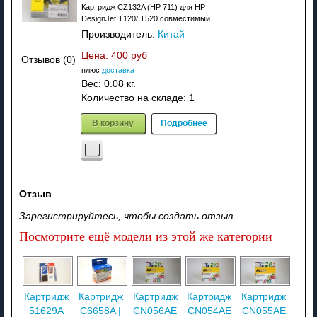
Картридж CZ132A (HP 711) для HP
DesignJet T120/ T520 совместимый
Производитель:
Китай
Цена:
400 руб
Отзывов (0)
плюс
доставка
Вес:
0.08 кг.
Количество на складе:
1
В корзину
Подробнее
Отзыв
Зарегистрируйтесь, чтобы создать отзыв.
Посмотрите ещё модели из этой же категории
Картридж
Картридж
Картридж
Картридж
Картридж
51629A
C6658A |
CN056AE
CN054AE
CN055AE