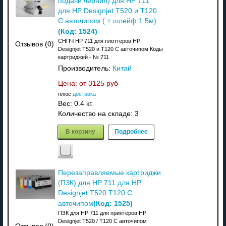
подачи чернил) для HP 711
для HP Designjet T520 и T120
C авточипом ( + шлейф 1.5м)
(Код:
1524
)
СНПЧ HP 711 для плоттеров HP
Отзывов (0)
Designjet T520 и T120 C авточипом Коды
картриджей - № 711
Производитель:
Китай
Цена: от
3125 руб
плюс
доставка
Вес:
0.4 кг.
Количество на складе:
3
В корзину
Подробнее
Перезаправляемые картриджи
(ПЗК) для HP 711 для HP
Designjet T520 T120 C
(Код:
1525
)
авточипом
ПЗК для HP 711 для принтеров HP
Designjet T520 / T120 C авточипом