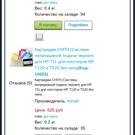
плюс
доставка
Вес:
0.4 кг.
Количество на складе:
94
В корзину
Подробнее
Картриджи СНПЧ (Система
непрерывной подачи чернил)
для HP 711 для плоттеров HP
(Код:
T120 и T520 без чипа
14655
)
Картриджи СНПЧ (Система
Отзывов (0)
непрерывной подачи чернил) для HP
711 для плоттеров HP T120 и T520 без
чипа
Производитель:
Китай
Цена:
625 руб
плюс
доставка
Вес:
0.2 кг.
Количество на складе:
35