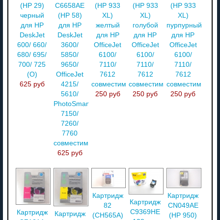
(HP 29)
C6658AE
(HP 933
(HP 933
(HP 933
черный
(HP 58)
XL)
XL)
XL)
для HP
для HP
желтый
голубой
пурпурный
DeskJet
DeskJet
для HP
для HP
для HP
600/ 660/
3600/
OfficeJet
OfficeJet
OfficeJet
680/ 695/
5850/
6100/
6100/
6100/
700/ 725
9650/
7110/
7110/
7110/
(О)
OfficeJet
7612
7612
7612
625 руб
4215/
совместимый
совместимый
совместимый
5610/
250 руб
250 руб
250 руб
PhotoSmart
7150/
7260/
7760
совместимый
625 руб
Картридж
Картридж
Картридж
82
CN049AE
C9369HE
Картридж
Картридж
(CH565A)
(HP 950)