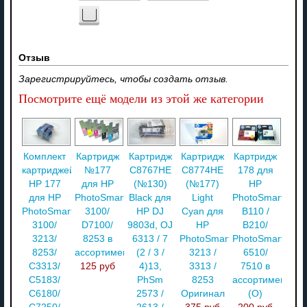
Отзыв
Зарегистрируйтесь, чтобы создать отзыв.
Посмотрите ещё модели из этой же категории
Комплект
Картридж
Картридж
Картридж
Картридж
картриджей
№177
C8767HE
C8774HE
178 для
HP 177
для HP
(№130)
(№177)
HP
для HP
PhotoSmart
Black для
Light
PhotoSmart
PhotoSmart
3100/
HP DJ
Cyan для
B110 /
3100/
D7100/
9803d, OJ
HP
B210/
3213/
8253 в
6313 / 7
PhotoSmart
PhotoSmart
8253/
ассортименте
(2 / 3 /
3213 /
6510/
C3313/
125 руб
4)13,
3313 /
7510 в
C5183/
PhSm
8253
ассортименте
C6180/
2573 /
Оригинал
(О)