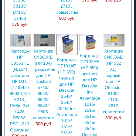
C7250/
2613 /
375 руб
200 руб
C8183/
2713 /
D7163/
совместимый
D7463
500 руб
375 руб
Картридж
Картридж
Картридж
Картридж
HP
C9363HE
CN053AE
Картридж
CZ102AE
C9363HE
(HP 134)
(HP 932
CZ101AE
(HP 650)
(№134)
трехцветный
XL)
(HP 650)
цветной
Color для
для HP
черный
черный
для HP
HP DJ 5
DeskJet
для HP
для HP
DeskJet
(7 / 9)43 /
5743/
OfficeJet
DeskJet
Ink
9803d, OJ
6543/
6100/
2540/
Advantage
6213,
6623/
7110/
2543/
1015/
PhSm 3x5
6843/
7612
2546/ Ink
1515/
/ 428
9803
совместимый
Advantage
2515/
D5063,
совместимый
300 руб
1015/
2545/
PSC 1613
500 руб
1516/
3545/
Оригинал
2515/
DeskJet