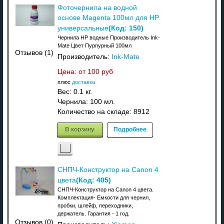
Фоточернила на водной
основе Magenta 100мл для HP
(Код:
150
)
универсальные
Чернила HP водные Производитель Ink-
Mate Цвет Пурпурный 100мл
Отзывов (1)
Производитель:
Ink-Mate
Цена: от
100 руб
плюс
доставка
Вес:
0.1 кг.
Чернила: 100 мл.
Количество на складе:
8912
В корзину
Подробнее
СНПЧ-Конструктор на Canon 4
(Код:
405
)
цвета
СНПЧ-Конструктор на Canon 4 цвета.
Комплектация- Емкости для чернил,
пробки, шлейф, переходники,
держатель. Гарантия - 1 год.
Отзывов (0)