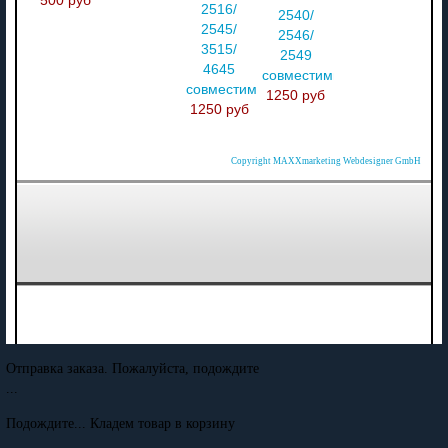
500 руб
2516/
2540/
2545/
2546/
3515/
2549
4645
совместимый
совместимый
1250 руб
1250 руб
Copyright MAXXmarketing Webdesigner GmbH
Отправка заказа. Пожалуйста, подождите
...
Подождите... Кладем товар в корзину