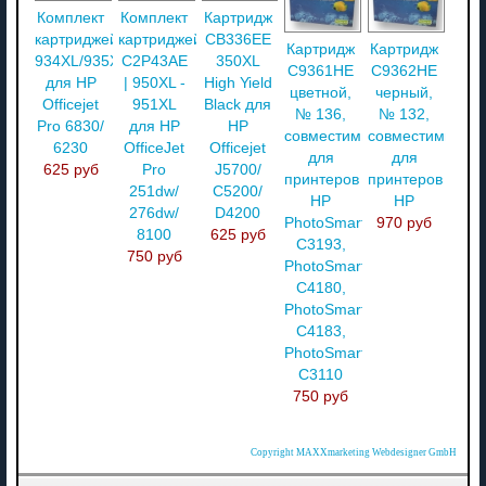
Комплект
Комплект
Картридж
картриджей
картриджей
CB336EE
Картридж
Картридж
934XL/935XL
C2P43AE
350XL
C9361HE
C9362HE
для HP
| 950XL -
High Yield
цветной,
черный,
Officejet
951XL
Black для
№ 136,
№ 132,
Pro 6830/
для HP
HP
совместимый
совместимый
6230
OfficeJet
Officejet
для
для
625 руб
Pro
J5700/
принтеров
принтеров
251dw/
C5200/
HP
HP
276dw/
D4200
PhotoSmart
970 руб
8100
625 руб
C3193,
750 руб
PhotoSmart
C4180,
PhotoSmart
C4183,
PhotoSmart
C3110
750 руб
Copyright MAXXmarketing Webdesigner GmbH