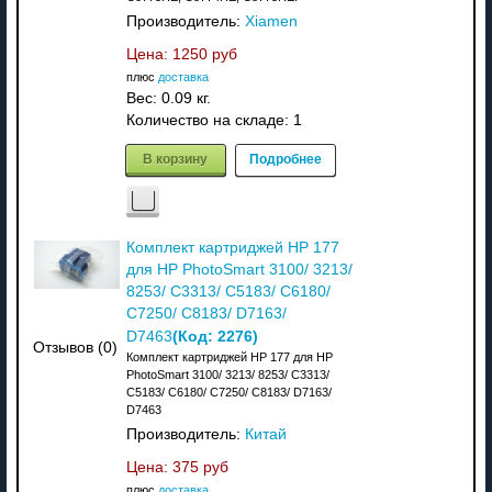
Производитель:
Xiamen
Цена:
1250 руб
плюс
доставка
Вес:
0.09 кг.
Количество на складе:
1
В корзину
Подробнее
Комплект картриджей HP 177
для HP PhotoSmart 3100/ 3213/
8253/ C3313/ C5183/ C6180/
C7250/ C8183/ D7163/
(Код:
2276
)
D7463
Отзывов (0)
Комплект картриджей HP 177 для HP
PhotoSmart 3100/ 3213/ 8253/ C3313/
C5183/ C6180/ C7250/ C8183/ D7163/
D7463
Производитель:
Китай
Цена:
375 руб
плюс
доставка