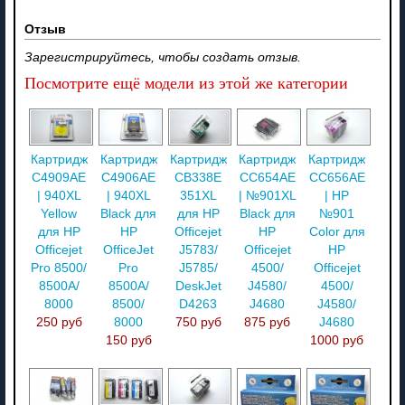
Отзыв
Зарегистрируйтесь, чтобы создать отзыв.
Посмотрите ещё модели из этой же категории
Картридж
Картридж
Картридж
Картридж
Картридж
C4909AE
C4906AE
CB338E
CC654AE
CC656AE
| 940XL
| 940XL
351XL
| №901XL
| HP
Yellow
Black для
для HP
Black для
№901
для HP
HP
Officejet
HP
Color для
Officejet
OfficeJet
J5783/
Officejet
HP
Pro 8500/
Pro
J5785/
4500/
Officejet
8500A/
8500A/
DeskJet
J4580/
4500/
8000
8500/
D4263
J4680
J4580/
250 руб
8000
750 руб
875 руб
J4680
150 руб
1000 руб