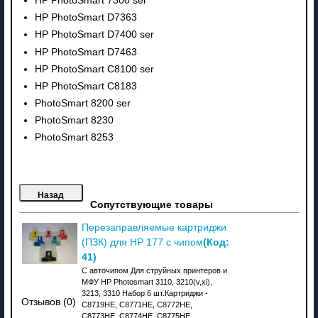
HP PhotoSmart 7300 ser
HP PhotoSmart D7363
HP PhotoSmart D7400 ser
HP PhotoSmart D7463
HP PhotoSmart C8100 ser
HP PhotoSmart C8183
PhotoSmart 8200 ser
PhotoSmart 8230
PhotoSmart 8253
Сопутствующие товары
Перезаправляемые картриджи
(Код:
(ПЗК) для HP 177 с чипом
41
)
С авточипом Для струйных принтеров и
МФУ HP Photosmart 3110, 3210(v,xi),
3213, 3310 Набор 6 шт.Картриджи -
Отзывов (0)
C8719HE, C8771HE, C8772HE,
C8773HE, C8774HE, C8775HE.