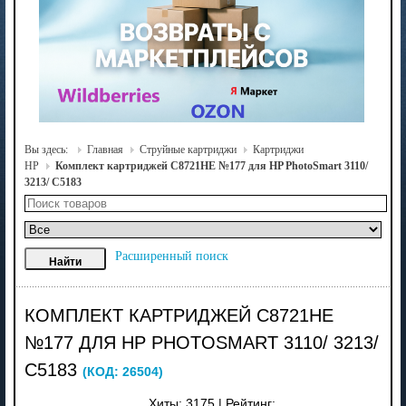
Вы здесь:
Главная
Струйные картриджи
Картриджи
HP
Комплект картриджей C8721HE №177 для HP PhotoSmart 3110/
3213/ C5183
Расширенный поиск
КОМПЛЕКТ КАРТРИДЖЕЙ C8721HE
№177 ДЛЯ HP PHOTOSMART 3110/ 3213/
C5183
(КОД:
26504
)
Хиты:
3175
|
Рейтинг: