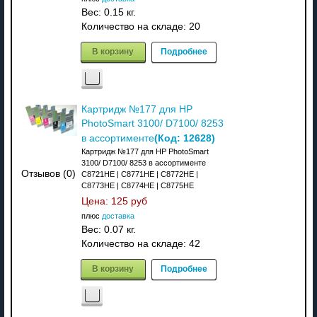
Вес:
0.15 кг.
Количество на складе:
20
В корзину
Подробнее
Картридж №177 для HP
PhotoSmart 3100/ D7100/ 8253
(Код:
12628
)
в ассортименте
Картридж №177 для HP PhotoSmart
3100/ D7100/ 8253 в ассортименте
Отзывов (0)
C8721HE | C8771HE | C8772HE |
C8773HE | C8774HE | C8775HE
Цена:
125 руб
плюс
доставка
Вес:
0.07 кг.
Количество на складе:
42
В корзину
Подробнее