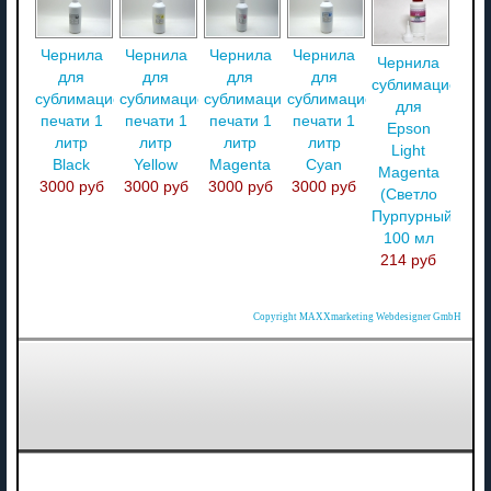
Чернила
Чернила
Чернила
Чернила
Чернила
для
для
для
для
сублимационны
сублимационной
сублимационной
сублимационной
сублимационной
для
печати 1
печати 1
печати 1
печати 1
Epson
литр
литр
литр
литр
Light
Black
Yellow
Magenta
Cyan
Magenta
3000 руб
3000 руб
3000 руб
3000 руб
(Светло
Пурпурный)
100 мл
214 руб
Copyright MAXXmarketing Webdesigner GmbH