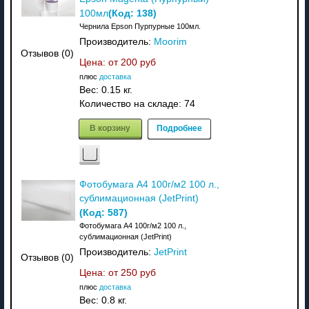
(Код:
138
)
100мл
Чернила Epson Пурпурные 100мл.
Производитель:
Moorim
Отзывов (0)
Цена: от
200 руб
плюс
доставка
Вес:
0.15 кг.
Количество на складе:
74
В корзину
Подробнее
Фотобумага A4 100г/м2 100 л.,
сублимационная (JetPrint)
(Код:
587
)
Фотобумага A4 100г/м2 100 л.,
сублимационная (JetPrint)
Производитель:
JetPrint
Отзывов (0)
Цена: от
250 руб
плюс
доставка
Вес:
0.8 кг.