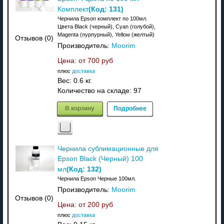
(Код:
131
)
Комплект
Чернила Epson комплект по 100мл.
Цвета Black (черный), Cyan (голубой),
Magenta (пурпурный), Yellow (желтый)
Отзывов (0)
Производитель:
Moorim
Цена: от
700 руб
плюс
доставка
Вес:
0.6 кг.
Количество на складе:
97
В корзину
Подробнее
Чернила сублимационные для
Epson Black (Черный) 100
(Код:
132
)
мл
Чернила Epson Черные 100мл.
Производитель:
Moorim
Отзывов (0)
Цена: от
200 руб
плюс
доставка