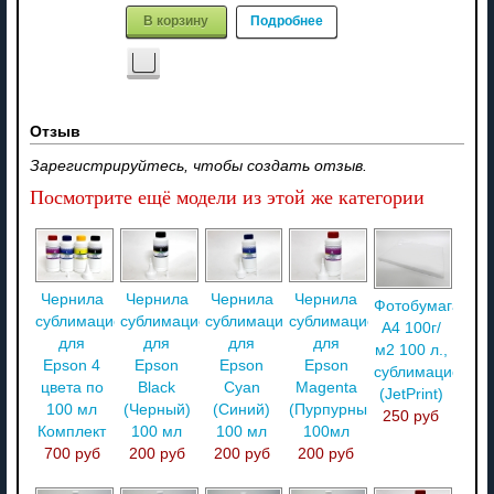
В корзину
Подробнее
Отзыв
Зарегистрируйтесь, чтобы создать отзыв.
Посмотрите ещё модели из этой же категории
Чернила
Чернила
Чернила
Чернила
Фотобумага
сублимационные
сублимационные
сублимационные
сублимационные
A4 100г/
для
для
для
для
м2 100 л.,
Epson 4
Epson
Epson
Epson
сублимационна
цвета по
Black
Cyan
Magenta
(JetPrint)
100 мл
(Черный)
(Синий)
(Пурпурный)
250 руб
Комплект
100 мл
100 мл
100мл
700 руб
200 руб
200 руб
200 руб