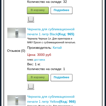
Количество на складе:
32
В корзину
Подробнее
Чернила для сублимационной
(Код:
965
)
печати 1 литр Black
Чернила Черные 1л. Для принтеров и
МФУ Epson с сублимационной печатью.
Производитель:
Китай
Отзывов (0)
Цена:
3000 руб
плюс
доставка
Вес:
1 кг.
Количество на складе:
1
В корзину
Подробнее
Чернила для сублимационной
(Код:
966
)
печати 1 литр Yellow