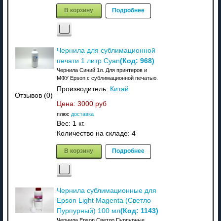
В корзину
Подробнее
Чернила для сублимационной
(Код:
968
)
печати 1 литр Cyan
Чернила Синий 1л. Для принтеров и
МФУ Epson с сублимационной печатью.
Производитель:
Китай
Отзывов (0)
Цена:
3000 руб
плюс
доставка
Вес:
1 кг.
Количество на складе:
4
В корзину
Подробнее
Чернила сублимационные для
Epson Light Magenta (Светло
(Код:
1143
)
Пурпурный) 100 мл
Чернила Epson Светло Пурпурные