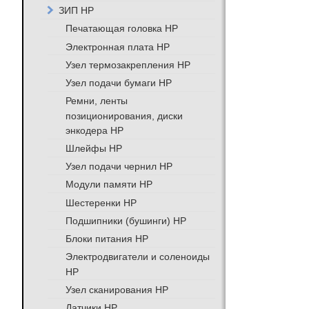
ЗИП HP
Печатающая головка HP
Электронная плата HP
Узел термозакрепления HP
Узел подачи бумаги HP
Ремни, ленты
позиционирования, диски
энкодера HP
Шлейфы HP
Узел подачи чернил HP
Модули памяти HP
Шестеренки HP
Подшипники (бушинги) HP
Блоки питания HP
Электродвигатели и соленоиды
HP
Узел сканирования HP
Датчики HP