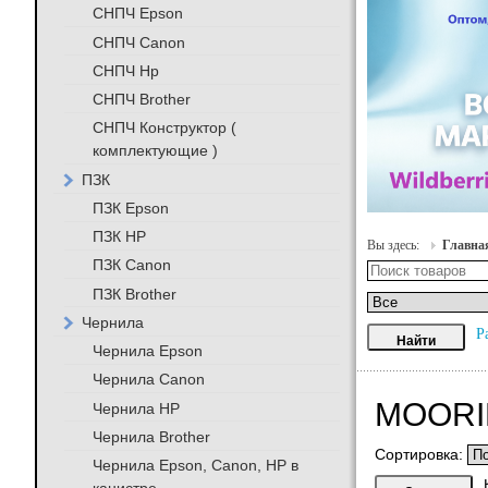
СНПЧ Epson
СНПЧ Canon
СНПЧ Hp
СНПЧ Brother
СНПЧ Конструктор (
комплектующие )
ПЗК
ПЗК Epson
ПЗК HP
Вы здесь:
Главна
ПЗК Canon
ПЗК Brother
Чернила
Р
Чернила Epson
Чернила Canon
MOOR
Чернила HP
Чернила Brother
Сортировка:
Чернила Epson, Canon, HP в