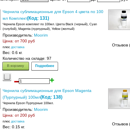
Чернила сублимационные для Epson 4 цвета по 100
(Код:
131
)
мл Комплект
Чернила Epson комплект по 100мл. Цвета Black (черный), Cyan
(голубой), Magenta (пурпурный), Yellow (желтый)
Производитель:
Moorim
Цена: от
700 руб
Отзывов 
плюс
доставка
Вес:
0.6 кг.
Количество на складе:
97
В корзину
Подробнее
Чернила сублимационные для Epson Magenta
(Код:
138
)
(Пурпурный) 100мл
Чернила Epson Пурпурные 100мл.
Производитель:
Moorim
Цена: от
200 руб
плюс
доставка
Отзывов 
Вес:
0.15 кг.