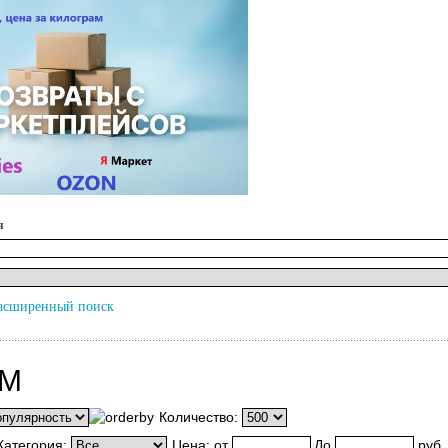
я
асширенный поиск
IM
Количество:
Категория:
Цена:
от
До
руб