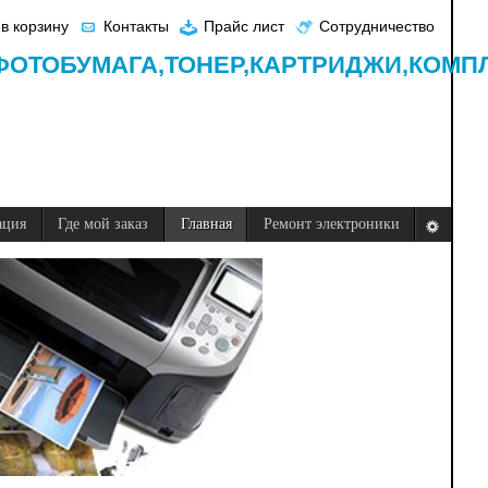
в корзину
Контакты
Прайс лист
Сотрудничество
ФОТОБУМАГА,
ТОНЕР,
КАРТРИДЖИ,
КОМП
ация
Где мой заказ
Главная
Ремонт электроники