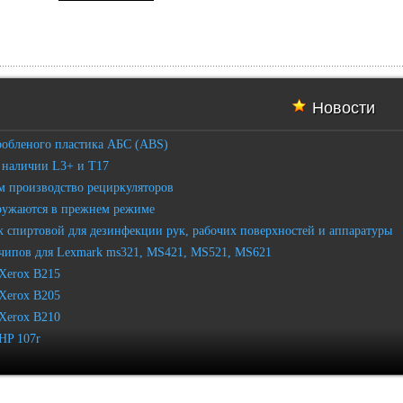
Новости
робленого пластика АБС (ABS)
 наличии L3+ и T17
 производство рециркуляторов
ружаются в прежнем режиме
 спиртовой для дезинфекции рук, рабочих поверхностей и аппаратуры
чипов для Lexmark ms321, MS421, MS521, MS621
Xerox B215
Xerox B205
Xerox B210
HP 107r