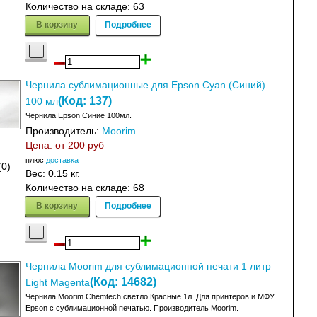
Количество на складе:
63
В корзину
Подробнее
Чернила сублимационные для Epson Cyan (Синий)
(Код:
137
)
100 мл
Чернила Epson Синие 100мл.
Производитель:
Moorim
Цена: от
200 руб
плюс
доставка
(0)
Вес:
0.15 кг.
Количество на складе:
68
В корзину
Подробнее
Чернила Moorim для сублимационной печати 1 литр
(Код:
14682
)
Light Magenta
Чернила Moorim Chemtech светло Красные 1л. Для принтеров и МФУ
Epson с сублимационной печатью. Производитель Moorim.