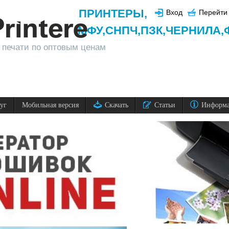
ПРИНТЕРЫ
,
Вход
Перейти 
МФУ,
СНПЧ,
ПЗК,
ЧЕРНИЛА,
 печати по оптовым ценам
луг
Мобильная версия
Скачать
Статьи
Информ