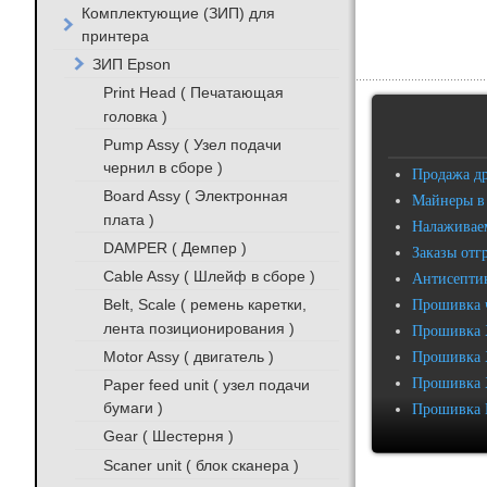
Комплектующие (ЗИП) для
принтера
ЗИП Epson
Print Head ( Печатающая
головка )
Pump Assy ( Узел подачи
чернил в сборе )
Продажа д
Board Assy ( Электронная
Майнеры в
плата )
Налаживаем
DAMPER ( Демпер )
Заказы отг
Cable Assy ( Шлейф в сборе )
Антисептик
Belt, Scale ( ремень каретки,
Прошивка 
лента позиционирования )
Прошивка 
Motor Assy ( двигатель )
Прошивка 
Прошивка 
Paper feed unit ( узел подачи
бумаги )
Прошивка 
Gear ( Шестерня )
Scaner unit ( блок сканера )