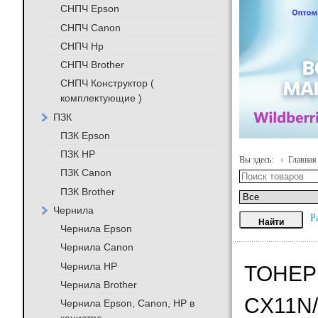
СНПЧ Epson
СНПЧ Canon
СНПЧ Hp
СНПЧ Brother
СНПЧ Конструктор (
комплектующие )
ПЗК
ПЗК Epson
ПЗК HP
Вы здесь:
Главная
ПЗК Canon
ПЗК Brother
Чернила
Р
Чернила Epson
Чернила Canon
Чернила HP
ТОНЕР
Чернила Brother
CX11N/
Чернила Epson, Canon, HP в