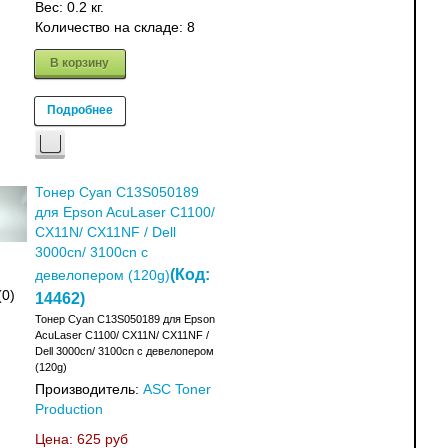
Вес:
0.2 кг.
Количество на складе:
8
В корзину
Подробнее
Тонер Cyan C13S050189
для Epson AcuLaser C1100/
CX11N/ CX11NF / Dell
3000cn/ 3100cn с
(Код:
девелопером (120g)
(0)
14462
)
Тонер Cyan C13S050189 для Epson
AcuLaser C1100/ CX11N/ CX11NF /
Dell 3000cn/ 3100cn с девелопером
(120g)
Производитель:
ASC Toner
Production
Цена:
625 руб