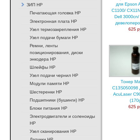
для Epson 
ЗИП HP
C1100/ CX11N
Печатающая головка HP
Dell 3000cn/
Электронная плата HP
девелоперо
625 р
Узел термозакрепления HP
Узел подачи бумаги HP
Ремни, ленты
позиционирования, диски
энкодера HP
Шлейфы HP
Узел подачи чернил HP
Тонер Ma
Модули памяти HP
C13S050098 
Шестеренки HP
AcuLaser C9
Подшипники (бушинги) HP
(170
625 р
Блоки питания HP
Электродвигатели и соленоиды
HP
Узел сканирования HP
Датчики HP