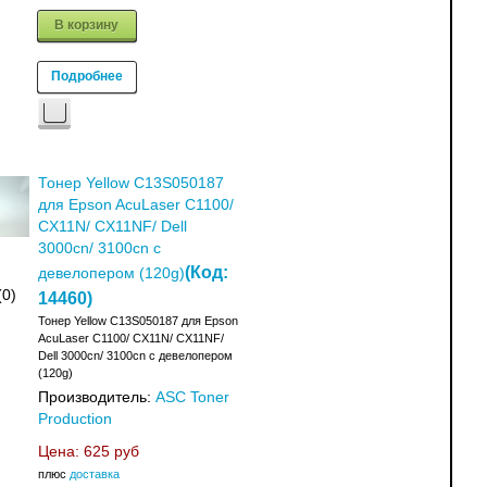
В корзину
Подробнее
Тонер Yellow C13S050187
для Epson AcuLaser C1100/
CX11N/ CX11NF/ Dell
3000cn/ 3100cn с
(Код:
девелопером (120g)
(0)
14460
)
Тонер Yellow C13S050187 для Epson
AcuLaser C1100/ CX11N/ CX11NF/
Dell 3000cn/ 3100cn с девелопером
(120g)
Производитель:
ASC Toner
Production
Цена:
625 руб
плюс
доставка