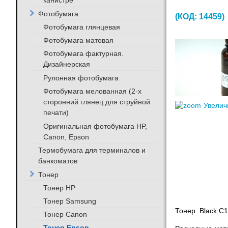
канистре
Фотобумага
(КОД:
14459
)
Фотобумага глянцевая
Фотобумага матовая
Фотобумага фактурная.
Дизайнерская
Рулонная фотобумага
Фотобумага мелованная (2-х
сторонний глянец для струйной
Увелич
печати)
Оригинальная фотобумага HP,
Canon, Epson
Термобумага для терминалов и
банкоматов
Тонер
Тонер HP
Тонер Samsung
Тонер Black C1
Тонер Canon
Тонер Epson