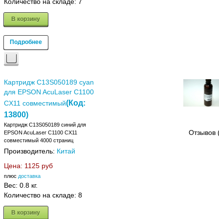
Количество на складе:
7
В корзину
Подробнее
Картридж C13S050189 cyan
для EPSON AcuLaser C1100
(Код:
CX11 совместимый
13800
)
Картридж C13S050189 синий для
Отзывов 
EPSON AcuLaser C1100 CX11
совместимый 4000 страниц
Производитель:
Китай
Цена:
1125 руб
плюс
доставка
Вес:
0.8 кг.
Количество на складе:
8
В корзину