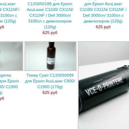
AcuLaser
C13S050188 для Epson
для Epson AcuLaser
/ CX11NF/
AcuLaser C1100/ CX11N/
C1100/ CX11N/ CX11NF /
 3100cn с
CX11NF / Dell 3000cn/
Dell 3000cn/ 3100cn с
м (120g)
3100cn с девелопером
девелопером (120g)
уб
(120g)
625 руб
625 руб
genta
Тонер Cyan C13S050099
для Epson
для Epson AcuLaser C900/
00/ C1900
C1900 (170g)
g)
625 руб
уб