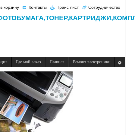
в корзину
Контакты
Прайс лист
Сотрудничество
ФОТОБУМАГА,
ТОНЕР,
КАРТРИДЖИ,
КОМП
ация
Где мой заказ
Главная
Ремонт электроники