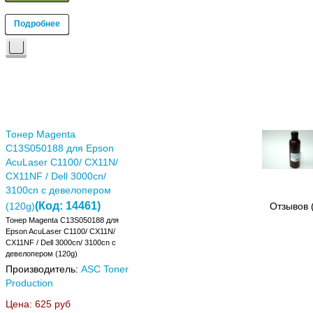
Подробнее
Тонер Magenta
C13S050188 для Epson
AcuLaser C1100/ CX11N/
CX11NF / Dell 3000cn/
3100cn с девелопером
(Код:
14461
)
(120g)
Отзывов 
Тонер Magenta C13S050188 для
Epson AcuLaser C1100/ CX11N/
CX11NF / Dell 3000cn/ 3100cn с
девелопером (120g)
Производитель:
ASC Toner
Production
Цена:
625 руб