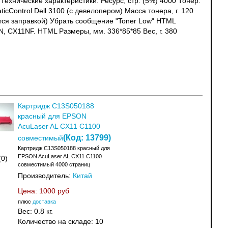
ехнические характеристики: Ресурс, стр. (5%) 4000 Тонер:
cControl Dell 3100 (с девелопером) Масса тонера, г. 120
ется заправкой) Убрать сообщение "Toner Low" HTML
N, CX11NF. HTML Размеры, мм. 336*85*85 Вес, г. 380
Картридж C13S050188
красный для EPSON
AcuLaser AL CX11 C1100
(Код:
13799
)
совместимый
Картридж C13S050188 красный для
EPSON AcuLaser AL CX11 C1100
(0)
совместимый 4000 страниц
Производитель:
Китай
Цена:
1000 руб
плюс
доставка
Вес:
0.8 кг.
Количество на складе:
10