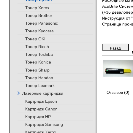
Расходные мате
AcuBrite Систем
Тонер Xerox
(+36 девелопер
Тонер Brother
Инструкция от 
Тонер Panasonic
Страница прои
Тонер Kyocera
Тонер OKI
Тонер Ricoh
Тонер Toshiba
Тонер Konica
Тонер Sharp
Тонер Handan
Тонер Lexmark
Отзывов (0)
Лазерные картриджи
Картридж Epson
Картридж Canon
Картридж HP
Картридж Samsung
Картридж Xerox