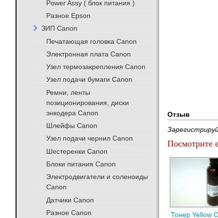
Power Assy ( блок питания )
Разное Epson
ЗИП Canon
Печатающая головка Canon
Электронная плата Canon
Узел термозакрепления Canon
Узел подачи бумаги Canon
Ремни, ленты
позиционирования, диски
энкодера Canon
Отзыв
Шлейфы Canon
Зарегистрируй
Узел подачи чернил Canon
Посмотрите е
Шестеренки Canon
Блоки питания Canon
Электродвигатели и соленоиды
Canon
Датчики Canon
Разное Canon
Тонер Yellow 