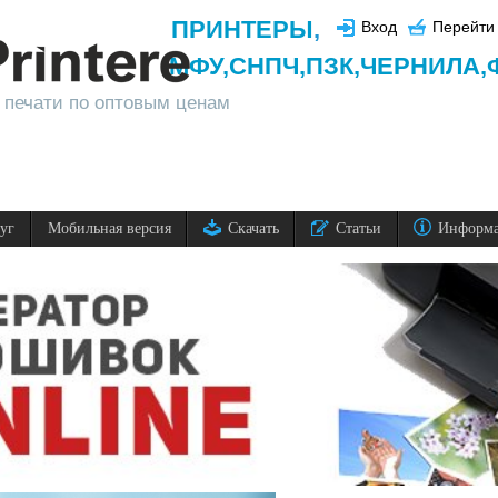
ПРИНТЕРЫ
,
Вход
Перейти 
МФУ,
СНПЧ,
ПЗК,
ЧЕРНИЛА,
 печати по оптовым ценам
луг
Мобильная версия
Скачать
Статьи
Информ