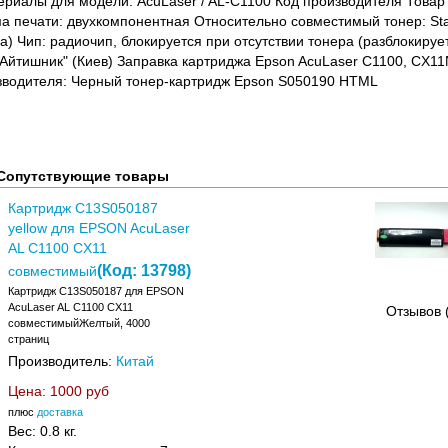
риалы для модели: AcuLaser / AL-C1100 Код производителя Товар Т
а печати: двухкомпонентная Относительно совместимый тонер: Stati
а) Чип: радиочип, блокируется при отсутствии тонера (разблокиру
"Айтишник" (Киев) Заправка картриджа Epson AcuLaser C1100, CX11
зводителя: Черный тонер-картридж Epson S050190 HTML
Сопутствующие товары
Картридж C13S050187
yellow для EPSON AcuLaser
AL C1100 CX11
(Код:
13798
)
совместимый
Картридж C13S050187 для EPSON
AcuLaser AL C1100 CX11
Отзывов 
совместимыйЖелтый, 4000
страниц
Производитель:
Китай
Цена:
1000 руб
плюс
доставка
Вес:
0.8 кг.