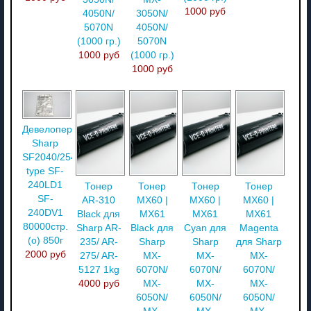
1000 руб
4050N/
3050N/
5070N
4050N/
(1000 гр.)
5070N
1000 руб
(1000 гр.)
1000 руб
Девелопер
Sharp
SF2040/2540
type SF-
240LD1
Тонер
Тонер
Тонер
Тонер
SF-
AR-310
MX60 |
MX60 |
MX60 |
240DV1
Black для
MX61
MX61
MX61
80000стр.
Sharp AR-
Black для
Cyan для
Magenta
(o) 850г
235/ AR-
Sharp
Sharp
для Sharp
2000 руб
275/ AR-
MX-
MX-
MX-
5127 1kg
6070N/
6070N/
6070N/
4000 руб
MX-
MX-
MX-
6050N/
6050N/
6050N/