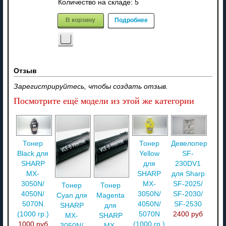
Количество на складе:
5
В корзину
Подробнее
Отзыв
Зарегистрируйтесь, чтобы создать отзыв.
Посмотрите ещё модели из этой же категории
Тонер
Тонер
Девелопер
Black для
Yellow
SF-
SHARP
для
230DV1
MX-
SHARP
для Sharp
3050N/
MX-
SF-2025/
Тонер
Тонер
4050N/
3050N/
SF-2030/
Cyan для
Magenta
5070N
4050N/
SF-2530
SHARP
для
(1000 гр.)
5070N
2400 руб
MX-
SHARP
1000 руб
(1000 гр.)
3050N/
MX-