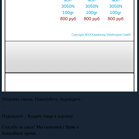
MX-
MX-
MX-
3050N
3050N
3050N
100gr
100gr
100gr
800 руб
800 руб
800 руб
Copyright MAXXmarketing Webdesigner GmbH
Отправка заказа. Пожалуйста, подождите
...
Подождите... Кладем товар в корзину
Спасибо за заказ! Мы свяжемся с Вами в
ближайшее время