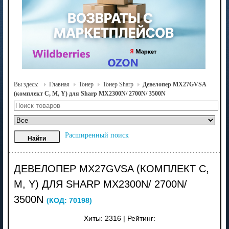
Вы здесь:
Главная
Тонер
Тонер Sharp
Девелопер MX27GVSA
(комплект C, M, Y) для Sharp MX2300N/ 2700N/ 3500N
Расширенный поиск
ДЕВЕЛОПЕР MX27GVSA (КОМПЛЕКТ C,
M, Y) ДЛЯ SHARP MX2300N/ 2700N/
3500N
(КОД:
70198
)
Хиты:
2316
|
Рейтинг: