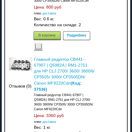
3000/ CP3505DN/ Canon MF9220Cdn
Цена:
800 руб
плюс
доставка
Вес:
0.6 кг.
Количество на складе:
2
В корзину
Подробнее
Главный редуктор CB441-
67907 | Q5982A | RM1-2751
для HP CLJ 2700/ 3600/ 3800N/
CP3505/ 3000/ CP3505DN/
(Код:
Canon MF9220Cdn
Отзывов (0)
37536
)
Главный редуктор CB441-67907 |
Q5982A | RM1-2751 для HP CLJ 2700/
3600/ 3800N/ CP3505/ 3000/ CP3505DN/
Canon MF9220Cdn
Цена:
3360 руб
плюс
доставка
Вес:
1 кг.