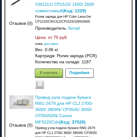
CM1312/ CP1515/ 1600/ 2600
(Код:
1229
)
совместимый
Ролик заряда для HP Color LaserJet
CP1215/CM1312/CP1515/1600/2600
Отзывов (0)
Производитель:
Китай
Цена: от
70 руб
плюс
доставка
Вес:
0.06 кг.
Картридж: Ролик заряда (PCR)
Количество на складе:
1187
В корзину
Подробнее
Привод узла подачи бумаги
RM1-2679 для HP CLJ 2700/
3600/ 3800N/ CP3505/ 3000/
CP3505DN/ Canon
(Код:
37529
)
MF9220Cdn
Отзывов (0)
Привод узла подачи бумаги RM1-2679
для HP CLJ 2700/ 3600/ 3800N/ CP3505/