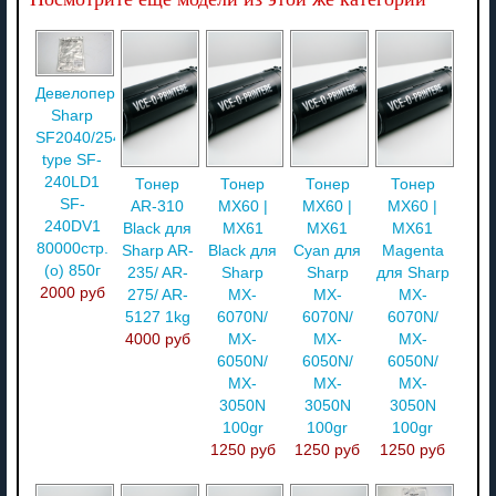
Девелопер
Sharp
SF2040/2540
type SF-
240LD1
Тонер
Тонер
Тонер
Тонер
SF-
AR-310
MX60 |
MX60 |
MX60 |
240DV1
Black для
MX61
MX61
MX61
80000стр.
Sharp AR-
Black для
Cyan для
Magenta
(o) 850г
235/ AR-
Sharp
Sharp
для Sharp
2000 руб
275/ AR-
MX-
MX-
MX-
5127 1kg
6070N/
6070N/
6070N/
4000 руб
MX-
MX-
MX-
6050N/
6050N/
6050N/
MX-
MX-
MX-
3050N
3050N
3050N
100gr
100gr
100gr
1250 руб
1250 руб
1250 руб