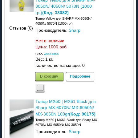
Тонер Yellow для SHARP MX-
3050N/ 4050N/ 5070N (1000
(Код:
33082
)
гр.)
Тонер Yellow для SHARP MX-3050N/
4050N/ 5070N (1000 гр.)
Отзывов (0)
Производитель:
Sharp
Нет в наличии
Цена:
1000 руб
плюс
доставка
Вес:
1 кг.
Количество на складе:
0
В корзину
Подробнее
Тонер MX60 | MX61 Black для
Sharp MX-6070N/ MX-6050N/
(Код:
90175
)
MX-3050N 100gr
Тонер MX60 | MX61 Black для Sharp MX-
6070N/ MX-6050N/ MX-3050N
Производитель:
Sharp