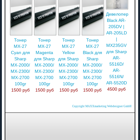
Девелопер
Black AR-
205DV |
AR-205LD
|
Тонер
Тонер
Тонер
Тонер
MX235GV
MX-27
MX-27
MX-27
MX-27
для Sharp
Cyan для
Magenta
Yellow
Black для
AR-
Sharp
для Sharp
для Sharp
Sharp
5516D/
MX-2000/
MX-2000/
MX-2000/
MX-2000/
AR-
MX-2300/
MX-2300/
MX-2300/
MX-2300/
5516N/
MX-2700
MX-2700
MX-2700
MX-2700
AR-5520D
100gr
100gr
100gr
100gr
4500 руб
1500 руб
1500 руб
1500 руб
1500 руб
Copyright MAXXmarketing Webdesigner GmbH