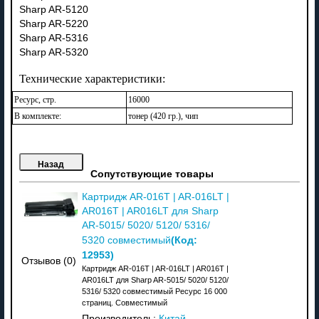
Sharp AR-5120
Sharp AR-5220
Sharp AR-5316
Sharp AR-5320
Технические характеристики:
Ресурс, стр.
16000
В комплекте:
тонер (420 гр.), чип
Сопутствующие товары
Картридж AR-016T | AR-016LT |
AR016T | AR016LT для Sharp
AR-5015/ 5020/ 5120/ 5316/
(Код:
5320 совместимый
12953
)
Отзывов (0)
Картридж AR-016T | AR-016LT | AR016T |
AR016LT для Sharp AR-5015/ 5020/ 5120/
5316/ 5320 совместимый Ресурс 16 000
страниц. Совместимый
Производитель:
Китай