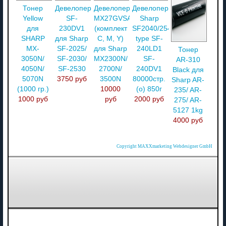
Тонер
Девелопер
Девелопер
Девелопер
Yellow
SF-
MX27GVSA
Sharp
для
230DV1
(комплект
SF2040/2540
SHARP
для Sharp
C, M, Y)
type SF-
MX-
SF-2025/
для Sharp
240LD1
Тонер
3050N/
SF-2030/
MX2300N/
SF-
AR-310
4050N/
SF-2530
2700N/
240DV1
Black для
5070N
3750 руб
3500N
80000стр.
Sharp AR-
(1000 гр.)
10000
(o) 850г
235/ AR-
1000 руб
руб
2000 руб
275/ AR-
5127 1kg
4000 руб
Copyright MAXXmarketing Webdesigner GmbH