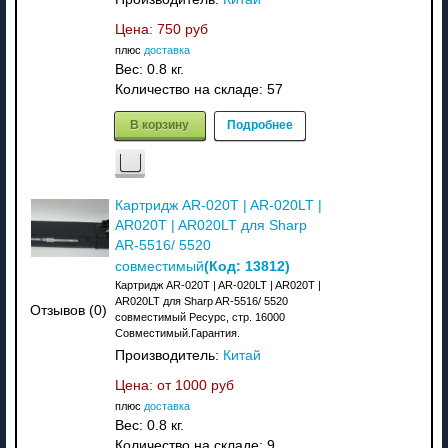
Цена:
750 руб
плюс
доставка
Вес:
0.8 кг.
Количество на складе:
57
В корзину
Подробнее
Картридж AR-020T | AR-020LT |
AR020T | AR020LT для Sharp
AR-5516/ 5520
(Код:
13812
)
совместимый
Картридж AR-020T | AR-020LT | AR020T |
AR020LT для Sharp AR-5516/ 5520
Отзывов (0)
совместимый Ресурс, стр. 16000
Совместимый.Гарантия.
Производитель:
Китай
Цена: от
1000 руб
плюс
доставка
Вес:
0.8 кг.
Количество на складе:
9