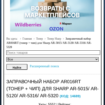
Вы здесь:
Главная
Тонер
Тонер Sharp
Заправочный набор
AR016RT (тонер + чип) для Sharp AR-5015/ AR-5120/ AR-5316/ AR-
5320
Расширенный поиск
ЗАПРАВОЧНЫЙ НАБОР AR016RT
(ТОНЕР + ЧИП) ДЛЯ SHARP AR-5015/ AR-
5120/ AR-5316/ AR-5320
(КОД:
14689
)
Хиты:
5552
|
Рейтинг: