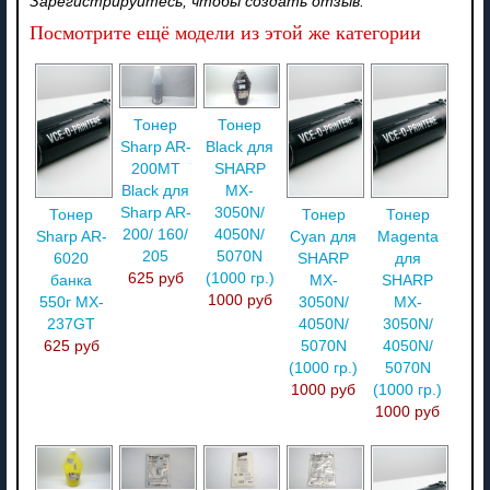
Зарегистрируйтесь, чтобы создать отзыв.
Посмотрите ещё модели из этой же категории
Тонер
Тонер
Sharp AR-
Black для
200MT
SHARP
Black для
MX-
Sharp AR-
3050N/
Тонер
Тонер
Тонер
200/ 160/
4050N/
Sharp AR-
Cyan для
Magenta
205
5070N
6020
SHARP
для
625 руб
(1000 гр.)
банка
MX-
SHARP
1000 руб
550г MX-
3050N/
MX-
237GT
4050N/
3050N/
625 руб
5070N
4050N/
(1000 гр.)
5070N
1000 руб
(1000 гр.)
1000 руб