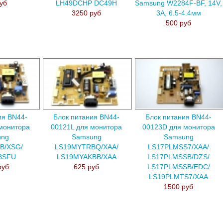
уб
LH49DCHP DC49H
Samsung W2284F-BF, 14V,
3250 руб
3A, 6.5-4.4мм
500 руб
ия BN44-
Блок питания BN44-
Блок питания BN44-
монитора
00121L для монитора
00123D для монитора
ung
Samsung
Samsung
B/XSG/
LS19MYTRBQ/XAA/
LS17PLMSS7/XAA/
BSFU
LS19MYAKBB/XAA
LS17PLMSSB/DZS/
руб
625 руб
LS17PLMSSB/EDC/
LS19PLMTS7/XAA
1500 руб