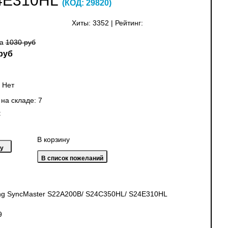
4E310HL
(КОД:
29820
)
Хиты:
3352
|
Рейтинг:
на
1030 руб
руб
:
Нет
 на складе:
7
:
В корзину
sung SyncMaster S22A200B/ S24C350HL/ S24E310HL
9