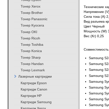
Тонер Xerox
Технические ха
Напряжение (V)
Тонер Brother
Сила тока (A) 2
Тонер Panasonic
Вид разъема кр
Тонер Kyocera
Цвет Черный
Мощность (W) 
Тонер OKI
Вес (Кг) 0,25
Тонер Ricoh
Тонер Toshiba
Совместимость
Тонер Konica
Тонер Sharp
Samsung S
Тонер Handan
Samsung S2
Samsung S2
Тонер Lexmark
Samsung S2
Лазерные картриджи
Samsung Sy
Картридж Epson
Samsung Sy
Картридж Canon
Samsung Sy
Картридж HP
Samsung Sy
Картридж Samsung
Samsung Sy
Картридж Xerox