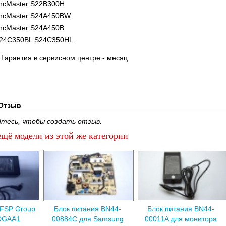
ncMaster S22B300H
ncMaster S24A450BW
ncMaster S24A450B
24C350BL S24C350HL
. Гарантия в сервисном центре - месяц
Отзыв
тесь, чтобы создать отзыв.
щё модели из этой же категории
 FSP Group
Блок питания BN44-
Блок питания BN44-
DGAA1
00884C для Samsung
00011A для монитора