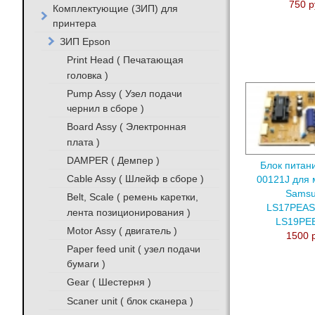
750 р
Комплектующие (ЗИП) для
принтера
ЗИП Epson
Print Head ( Печатающая
головка )
Pump Assy ( Узел подачи
чернил в сборе )
Board Assy ( Электронная
плата )
DAMPER ( Демпер )
Блок питан
Cable Assy ( Шлейф в сборе )
00121J для 
Sams
Belt, Scale ( ремень каретки,
LS17PEAS
лента позиционирования )
LS19PE
Motor Assy ( двигатель )
1500 
Paper feed unit ( узел подачи
бумаги )
Gear ( Шестерня )
Scaner unit ( блок сканера )