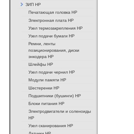
ЗИП HP
Печатающая головка HP
Электронная плата HP
Узел термозакрепления HP
Узел подачи бумаги HP
Ремни, ленты
позиционирования, диски
энкодера HP
Шлейфы HP
Узел подачи чернил HP
Модули памяти HP
Шестеренки HP
Подшипники (бушинги) HP
Блоки питания HP
Электродвигатели и соленоиды
HP
Узел сканирования HP
Датчики HP