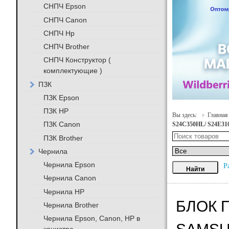
СНПЧ Epson
СНПЧ Canon
СНПЧ Hp
СНПЧ Brother
СНПЧ Конструктор (
комплектующие )
ПЗК
ПЗК Epson
ПЗК HP
Вы здесь:
Главная
ПЗК Canon
S24C350HL/ S24E3
ПЗК Brother
Чернила
Чернила Epson
Р
Чернила Canon
Чернила HP
БЛОК 
Чернила Brother
Чернила Epson, Canon, HP в