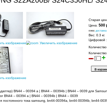
NG S22A200B/ S24C350HL/ S2
Старая це
500 
Цена:
плюс
доставка
Вес:
0.3 кг.
Цифровой
ить изображение
Увеличить изображение
Количество
Количество
ить изображение
адаптер) BN44 – 00394 a | BN44 – 00394b | BN44 – 0039 для Sam
or BN44 – 00394 a | BN44 – 00394b | BN44 – 0039
я постоянного тока samsung, bn44-00394a, bn44-00394b, bn44-003