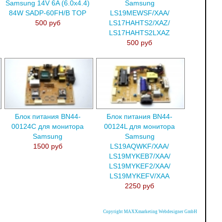
Samsung 14V 6A (6.0x4.4)
Samsung
84W SADP-60FH/B TOP
LS19MEWSF/XAA/
500 руб
LS17HAHTS2/XAZ/
LS17HAHTS2LXAZ
500 руб
Блок питания BN44-
Блок питания BN44-
00124C для монитора
00124L для монитора
Samsung
Samsung
1500 руб
LS19AQWKF/XAA/
LS19MYKEB7/XAA/
LS19MYKEF2/XAA/
LS19MYKEFV/XAA
2250 руб
Copyright MAXXmarketing Webdesigner GmbH