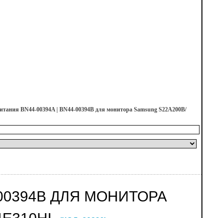
итания BN44-00394A | BN44-00394B для монитора Samsung S22A200B/
-00394B ДЛЯ МОНИТОРА