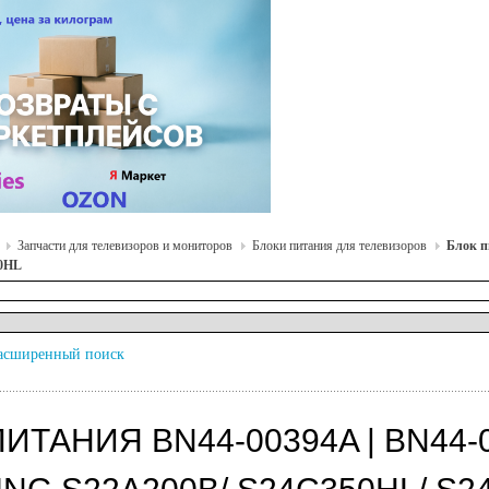
Запчасти для телевизоров и мониторов
Блоки питания для телевизоров
Блок п
10HL
асширенный поиск
ПИТАНИЯ BN44-00394A | BN44