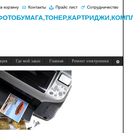
в корзину
Контакты
Прайс лист
Сотрудничество
ФОТОБУМАГА,
ТОНЕР,
КАРТРИДЖИ,
КОМП
ация
Где мой заказ
Главная
Ремонт электроники