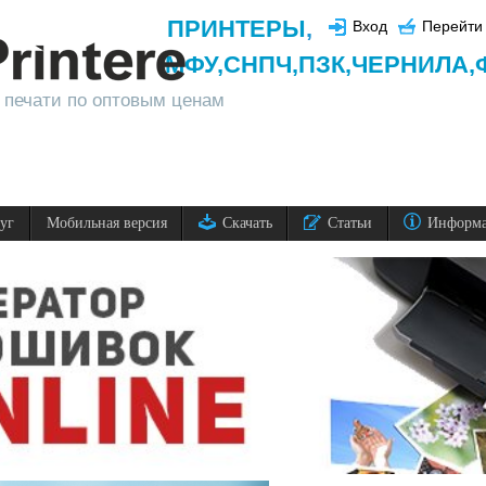
ПРИНТЕРЫ
,
Вход
Перейти 
МФУ,
СНПЧ,
ПЗК,
ЧЕРНИЛА,
 печати по оптовым ценам
луг
Мобильная версия
Скачать
Статьи
Информ