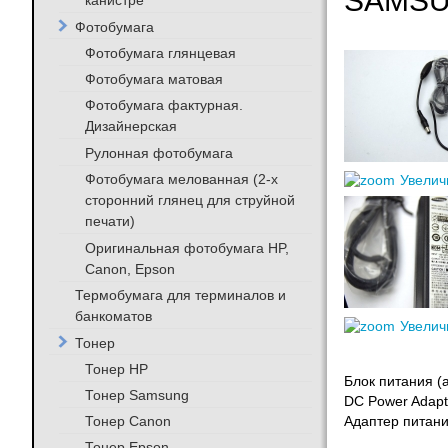
SAMSU
канистре
Фотобумага
Фотобумага глянцевая
Фотобумага матовая
Фотобумага фактурная.
Дизайнерская
Рулонная фотобумага
Фотобумага мелованная (2-х
Увелич
сторонний глянец для струйной
печати)
Оригинальная фотобумага HP,
Canon, Epson
Термобумага для терминалов и
банкоматов
Увелич
Тонер
Тонер HP
Блок питания (
Тонер Samsung
DC Power Adapt
Тонер Canon
Адаптер питани
Тонер Epson