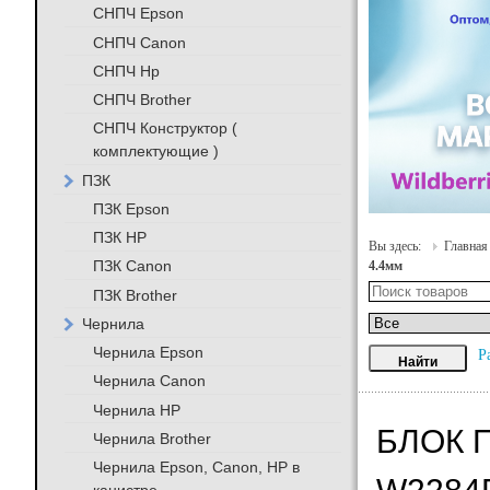
СНПЧ Epson
СНПЧ Canon
СНПЧ Hp
СНПЧ Brother
СНПЧ Конструктор (
комплектующие )
ПЗК
ПЗК Epson
ПЗК HP
Вы здесь:
Главная
ПЗК Canon
4.4мм
ПЗК Brother
Чернила
Чернила Epson
Р
Чернила Canon
Чернила HP
БЛОК 
Чернила Brother
Чернила Epson, Canon, HP в