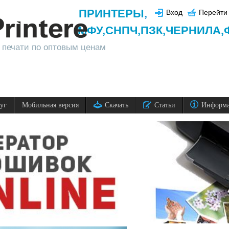
ПРИНТЕРЫ
,
Вход
Перейти 
МФУ,
СНПЧ,
ПЗК,
ЧЕРНИЛА,
 печати по оптовым ценам
луг
Мобильная версия
Скачать
Статьи
Информ