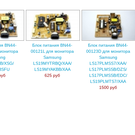
ия BN44-
Блок питания BN44-
Блок питания BN44-
монитора
00121L для монитора
00123D для монитора
ung
Samsung
Samsung
B/XSG/
LS19MYTRBQ/XAA/
LS17PLMSS7/XAA/
BSFU
LS19MYAKBB/XAA
LS17PLMSSB/DZS/
руб
625 руб
LS17PLMSSB/EDC/
LS19PLMTS7/XAA
1500 руб