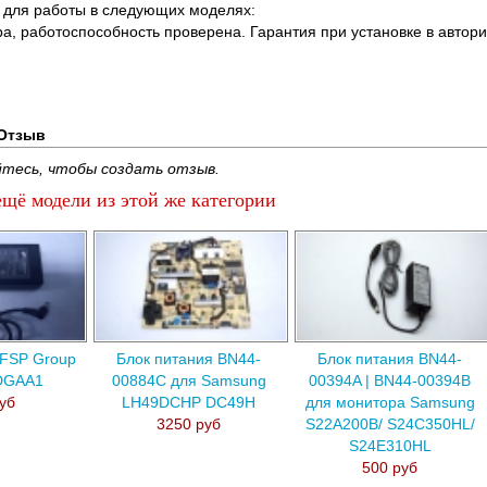
 для работы в следующих моделях:
ра, работоспособность проверена. Гарантия при установке в авто
Отзыв
тесь, чтобы создать отзыв.
щё модели из этой же категории
 FSP Group
Блок питания BN44-
Блок питания BN44-
DGAA1
00884C для Samsung
00394A | BN44-00394B
уб
LH49DCHP DC49H
для монитора Samsung
3250 руб
S22A200B/ S24C350HL/
S24E310HL
500 руб