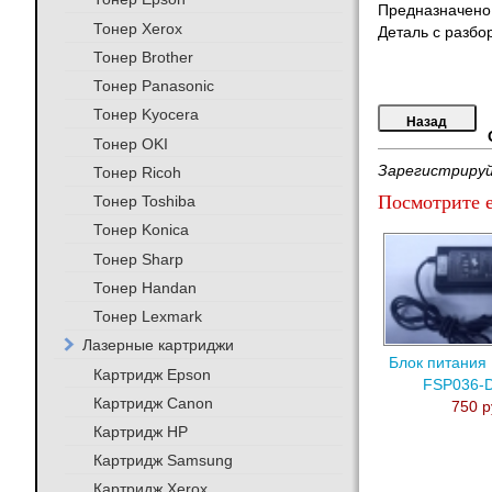
Предназначено
Тонер Xerox
Деталь с разбо
Тонер Brother
Тонер Panasonic
Тонер Kyocera
Тонер OKI
Зарегистрируй
Тонер Ricoh
Посмотрите е
Тонер Toshiba
Тонер Konica
Тонер Sharp
Тонер Handan
Тонер Lexmark
Лазерные картриджи
Блок питания
Картридж Epson
FSP036-
Картридж Canon
750 р
Картридж HP
Картридж Samsung
Картридж Xerox