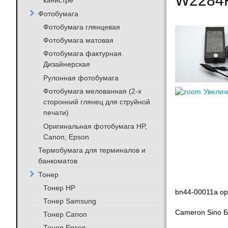
W2284F
канистре
Фотобумага
Фотобумага глянцевая
Фотобумага матовая
Фотобумага фактурная.
Дизайнерская
Рулонная фотобумага
Фотобумага мелованная (2-х
Увелич
сторонний глянец для струйной
печати)
Оригинальная фотобумага HP,
Canon, Epson
Термобумага для терминалов и
банкоматов
Тонер
Тонер HP
bn44-00011a ор
Тонер Samsung
Cameron Sino Б
Тонер Canon
Тонер Epson