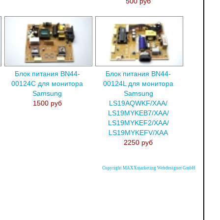
500 руб
Блок питания BN44-
Блок питания BN44-
00124C для монитора
00124L для монитора
Samsung
Samsung
1500 руб
LS19AQWKF/XAA/
LS19MYKEB7/XAA/
LS19MYKEF2/XAA/
LS19MYKEFV/XAA
2250 руб
Copyright MAXXmarketing Webdesigner GmbH