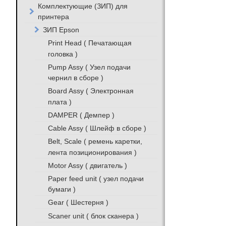
Комплектующие (ЗИП) для
принтера
ЗИП Epson
Print Head ( Печатающая
головка )
Pump Assy ( Узел подачи
чернил в сборе )
Board Assy ( Электронная
плата )
DAMPER ( Демпер )
Cable Assy ( Шлейф в сборе )
Belt, Scale ( ремень каретки,
лента позиционирования )
Motor Assy ( двигатель )
Paper feed unit ( узел подачи
бумаги )
Gear ( Шестерня )
Scaner unit ( блок сканера )