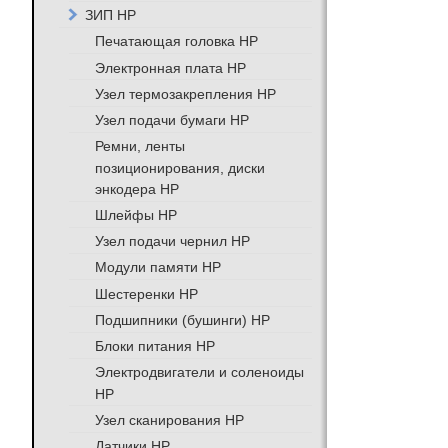
ЗИП HP
Печатающая головка HP
Электронная плата HP
Узел термозакрепления HP
Узел подачи бумаги HP
Ремни, ленты
позиционирования, диски
энкодера HP
Шлейфы HP
Узел подачи чернил HP
Модули памяти HP
Шестеренки HP
Подшипники (бушинги) HP
Блоки питания HP
Электродвигатели и соленоиды
HP
Узел сканирования HP
Датчики HP