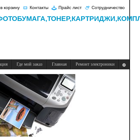
в корзину
Контакты
Прайс лист
Сотрудничество
ФОТОБУМАГА,
ТОНЕР,
КАРТРИДЖИ,
КОМП
ация
Где мой заказ
Главная
Ремонт электроники