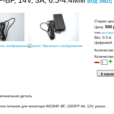
-BF, 14V, 3A, 6.5-4.4ММ
(КОД:
29821
)
Старая це
500 
Цена:
плюс
доставка
Вес:
0.3 кг.
Цифровой
ить изображение
Увеличить изображение
Количество
Количество
игинальная деталь
лок питания для монитора W2284F-BF, 1503FP 4A, 12V, разъе…