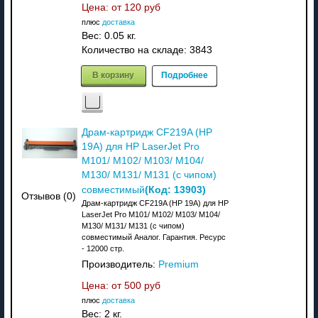
Цена: от
120 руб
плюс
доставка
Вес:
0.05 кг.
Количество на складе:
3843
В корзину
Подробнее
Драм-картридж CF219A (HP
19A) для HP LaserJet Pro
M101/ M102/ M103/ M104/
M130/ M131/ M131 (с чипом)
(Код:
13903
)
совместимый
Отзывов (0)
Драм-картридж CF219A (HP 19A) для HP
LaserJet Pro M101/ M102/ M103/ M104/
M130/ M131/ M131 (с чипом)
совместимый Аналог. Гарантия. Ресурс
- 12000 стр.
Производитель:
Premium
Цена: от
500 руб
плюс
доставка
Вес:
2 кг.