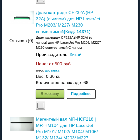
Драм картридж CF232A (HP
32A) (с чипом) для HP LaserJet
Pro M203/ M227/ M230
(Код:
14371
)
совместимый
Драм картридж CF232A (HP 32A) (с
Отзывов (0)
чипом) для HP LaserJet Pro M203/ M227/
M230 совместимый С чипом
Производитель:
Китай
Цена: от
500 руб
плюс
доставка
Вес:
0.36 кг.
Количество на складе:
68
В корзину
Подробнее
Магнитный вал MR-HCF218 |
MR-HM104 для HP LaserJet
Pro M101/ M102/ M104/ M106/
M132/ M134/ M203/ M227