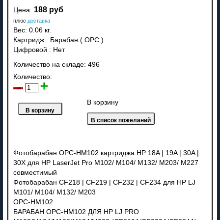
188 руб
Цена:
плюс
доставка
Вес:
0.06 кг.
Картридж
:
Барабан ( OPC )
Цифровой
:
Нет
Количество на складе:
496
Количество:
В корзину
Фотобарабан OPC-HM102 картриджа HP 18A | 19A | 30A |
30X для HP LaserJet Pro M102/ M104/ M132/ M203/ M227
совместимый
Фотобарабан CF218 | CF219 | CF232 | CF234 для HP LJ
M101/ M104/ M132/ M203
OPC-HM102
БАРАБАН OPC-HM102 ДЛЯ HP LJ PRO