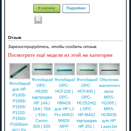
В корзину
Подробнее
Отзыв
Зарегистрируйтесь, чтобы создать отзыв.
Посмотрите ещё модели из этой же категории
Фотобарабан
Фотобарабан
Фотобарабан
Оболочка
Фотобарабан
OPC-
OPC-
OPC-
магнитного
для HP
H5200
HCF226 |
HCF400 |
вала
P1005/
картриджа
OPC-
OPC-
MRS-
P1006/
HP 14A |
HM426
HC252HQ
H1005 |
P1505/
16A | 70A
для HP LJ
| OPC-
MRS-
P1102/
| 93A |
Pro M402/
HP-M452
HCB435
P1560/
Canon
M403/
картриджа
для HP
P1606dn/
309 | 509
MFP
HP 201 |
LaserJet
M1120/