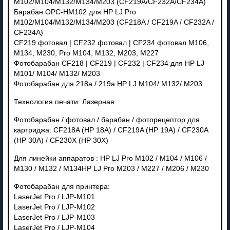
M102/M104/M132/M134/M203 (CF219A/CF232A/CF234A)
Барабан OPC-HM102 для HP LJ Pro
M102/M104/M132/M134/M203 (CF218A / CF219A / CF232A /
CF234A)
CF219 фотовал | CF232 фотовал | CF234 фотовал M106,
M134, M230, Pro M104, M132, M203, M227
Фотобарабан CF218 | CF219 | CF232 | CF234 для HP LJ
M101/ M104/ M132/ M203
Фотобарабан для 218a / 219a HP LJ M104/ M132/ M203
Технология печати: Лазерная
Фотобарабан / фотовал / барабан / фоторецептор для
картриджа: CF218A (HP 18A) / CF219A (HP 19A) / CF230A
(HP 30A) / CF230X (HP 30X)
Для линейки аппаратов : HP LJ Pro M102 / M104 / M106 /
M130 / M132 / M134HP LJ Pro M203 / M227 / M206 / M230
Фотобарабан для принтера:
LaserJet Pro / LJP-M101
LaserJet Pro / LJP-M102
LaserJet Pro / LJP-M103
LaserJet Pro / LJP-M104