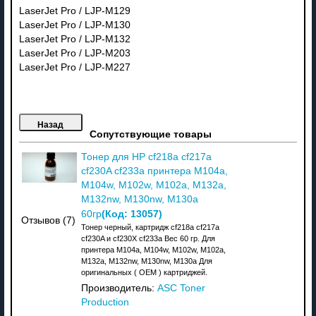
LaserJet Pro / LJP-M129
LaserJet Pro / LJP-M130
LaserJet Pro / LJP-M132
LaserJet Pro / LJP-M203
LaserJet Pro / LJP-M227
Сопутствующие товары
Тонер для HP cf218a cf217a
cf230A cf233a принтера M104a,
M104w, M102w, M102a, M132a,
M132nw, M130nw, M130a
(Код:
13057
)
60гр
Отзывов (7)
Тонер черный, картридж cf218a cf217a
cf230A и cf230Х cf233a Вес 60 гр. Для
принтера M104a, M104w, M102w, M102a,
M132a, M132nw, M130nw, M130a Для
оригинальных ( OEM ) картриджей.
Производитель:
ASC Toner
Production