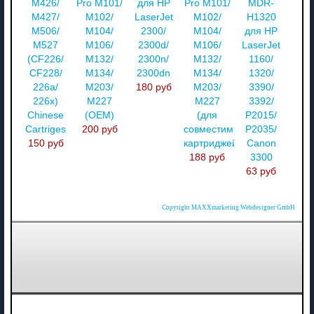
M426/
Pro M101/
для HP
Pro M101/
MDR-
M427/
M102/
LaserJet
M102/
H1320
M506/
M104/
2300/
M104/
для HP
M527
M106/
2300d/
M106/
LaserJet
(CF226/
M132/
2300n/
M132/
1160/
CF228/
M134/
2300dn
M134/
1320/
226a/
M203/
180 руб
M203/
3390/
226x)
M227
M227
3392/
Chinese
(OEM)
(для
P2015/
Cartriges
200 руб
совместимых
P2035/
150 руб
картриджей)
Canon
188 руб
3300
63 руб
Copyright MAXXmarketing Webdesigner GmbH