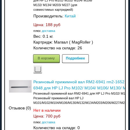
для HP LJ Pro M101/ M102/ M104/ M106/
M132/ M134/ M203/ M227 (для
совместимых картриджей)
Производитель:
Китай
Цена:
188 руб
плюс
доставка
Вес:
0.1 кг.
Картридж: Магвал ( MagRoller )
Количество на складе:
26
В корзину
Подробнее
Резиновый прижимной вал RM2-6941 rm2-1652 rm
6948 для HP LJ Pro M102/ M104/ M106/ M130/ M1
Резиновый прижимной вал RM2-6941 для HP LJ Pro M102/ M104/
Резиновый/ прижимной вал HP LJ
M101/M102/M104/M106/M130/M132/M134/M203/M206/M227/M230/M
Отзывов (0)
Нет в наличии
Цена:
700 руб
плюс
доставка
Количество на складе:
0