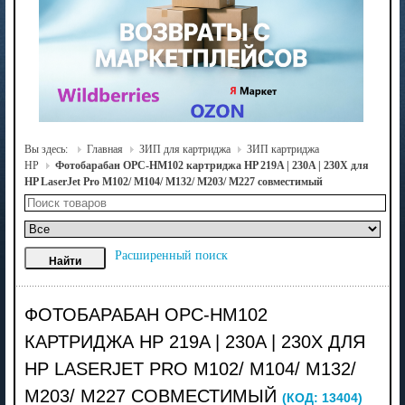
Вы здесь:
Главная
ЗИП для картриджа
ЗИП картриджа
HP
Фотобарабан OPC-HM102 картриджа HP 219A | 230A | 230X для
HP LaserJet Pro M102/ M104/ M132/ M203/ M227 совместимый
Расширенный поиск
ФОТОБАРАБАН OPC-HM102
КАРТРИДЖА HP 219A | 230A | 230X ДЛЯ
HP LASERJET PRO M102/ M104/ M132/
M203/ M227 СОВМЕСТИМЫЙ
(КОД:
13404
)