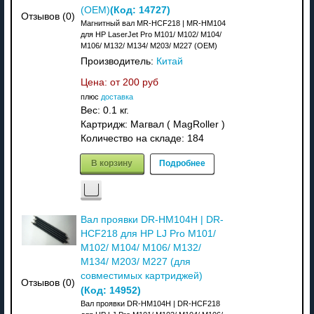
(Код:
14727
)
(OEM)
Отзывов (0)
Магнитный вал MR-HCF218 | MR-HM104
для HP LaserJet Pro M101/ M102/ M104/
M106/ M132/ M134/ M203/ M227 (OEM)
Производитель:
Китай
Цена: от
200 руб
плюс
доставка
Вес:
0.1 кг.
Картридж: Магвал ( MagRoller )
Количество на складе:
184
В корзину
Подробнее
Вал проявки DR-HM104H | DR-
HCF218 для HP LJ Pro M101/
M102/ M104/ M106/ M132/
M134/ M203/ M227 (для
совместимых картриджей)
Отзывов (0)
(Код:
14952
)
Вал проявки DR-HM104H | DR-HCF218