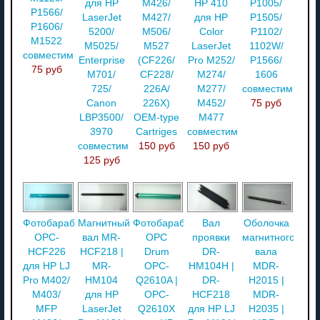
для HP
M426/
HP 410
P1005/
P1566/
LaserJet
M427/
для HP
P1505/
P1606/
5200/
M506/
Color
P1102/
M1522
M5025/
M527
LaserJet
1102W/
совместимый
Enterprise
(CF226/
Pro M252/
P1566/
75 руб
M701/
CF228/
M274/
1606
725/
226A/
M277/
совместимый
Canon
226X)
M452/
75 руб
LBP3500/
OEM-type
M477
3970
Cartriges
совместимый
совместимый
150 руб
150 руб
125 руб
Фотобарабан
Магнитный
Фотобарабан
Вал
Оболочка
OPC-
вал MR-
OPC
проявки
магнитного
HCF226
HCF218 |
Drum
DR-
вала
для HP LJ
MR-
OPC-
HM104H |
MDR-
Pro M402/
HM104
Q2610A |
DR-
H2015 |
M403/
для HP
OPC-
HCF218
MDR-
MFP
LaserJet
Q2610X
для HP LJ
H2035 |