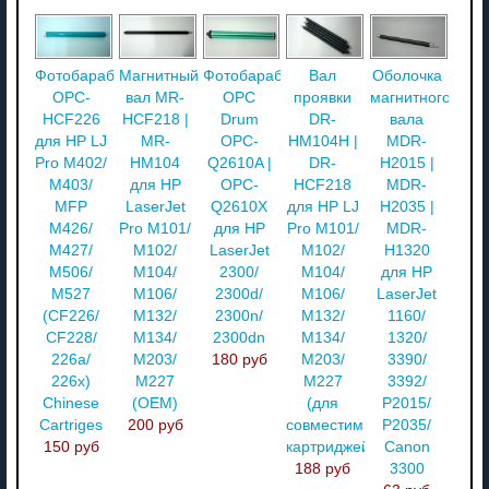
Фотобарабан
Магнитный
Фотобарабан
Вал
Оболочка
OPC-
вал MR-
OPC
проявки
магнитного
HCF226
HCF218 |
Drum
DR-
вала
для HP LJ
MR-
OPC-
HM104H |
MDR-
Pro M402/
HM104
Q2610A |
DR-
H2015 |
M403/
для HP
OPC-
HCF218
MDR-
MFP
LaserJet
Q2610X
для HP LJ
H2035 |
M426/
Pro M101/
для HP
Pro M101/
MDR-
M427/
M102/
LaserJet
M102/
H1320
M506/
M104/
2300/
M104/
для HP
M527
M106/
2300d/
M106/
LaserJet
(CF226/
M132/
2300n/
M132/
1160/
CF228/
M134/
2300dn
M134/
1320/
226a/
M203/
180 руб
M203/
3390/
226x)
M227
M227
3392/
Chinese
(OEM)
(для
P2015/
Cartriges
200 руб
совместимых
P2035/
150 руб
картриджей)
Canon
188 руб
3300