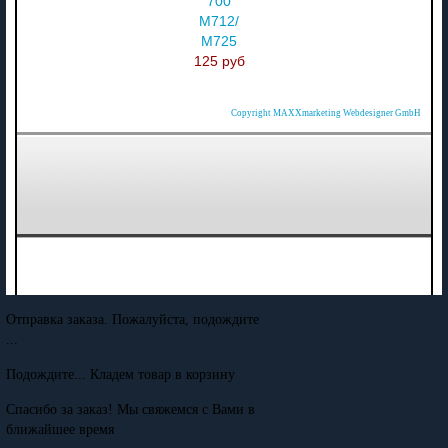
700
M712/
M725
125 руб
Copyright MAXXmarketing Webdesigner GmbH
Отправка заказа. Пожалуйста, подождите
...
Подождите... Кладем товар в корзину
Спасибо за заказ! Мы свяжемся с Вами в
ближайшее время