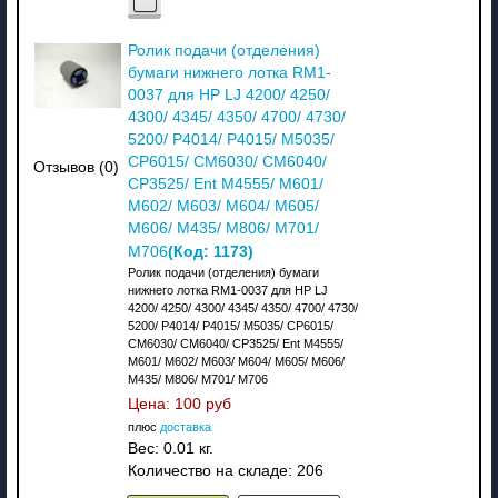
Ролик подачи (отделения)
бумаги нижнего лотка RM1-
0037 для HP LJ 4200/ 4250/
4300/ 4345/ 4350/ 4700/ 4730/
5200/ P4014/ P4015/ M5035/
CP6015/ CM6030/ CM6040/
Отзывов (0)
CP3525/ Ent M4555/ M601/
M602/ M603/ M604/ M605/
M606/ M435/ M806/ M701/
(Код:
1173
)
M706
Ролик подачи (отделения) бумаги
нижнего лотка RM1-0037 для HP LJ
4200/ 4250/ 4300/ 4345/ 4350/ 4700/ 4730/
5200/ P4014/ P4015/ M5035/ CP6015/
CM6030/ CM6040/ CP3525/ Ent M4555/
M601/ M602/ M603/ M604/ M605/ M606/
M435/ M806/ M701/ M706
Цена:
100 руб
плюс
доставка
Вес:
0.01 кг.
Количество на складе:
206