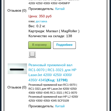
4200/ 4250/ 4300/ 4350/ 4345MFP
Производитель:
Китай
Отзывов (0)
Цена:
350 руб
плюс
доставка
Вес:
0.2 кг.
Картридж: Магвал ( MagRoller )
Количество на складе:
138
В корзину
Подробнее
Резиновый прижимной вал
RC1-0070 | RC1-3321 для HP
LaserJet 4200/ 4250/ 4300/
(Код:
12798
)
4350/ 4345
Резиновый прижимной вал RC1-0070 |
Отзывов (0)
RC1-3321 для HP LaserJet 4200/ 4250/
4300/ 4350/ 4345 RC1-3321 | RC1-0070
Резиновый прижимной вал HP LJ 4200/
4250/ 4300/ 4350/ 4345 SCF0109
Производитель:
Китай