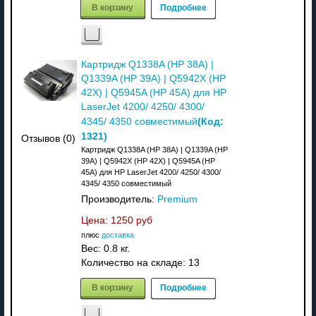
В корзину
Подробнее
Картридж Q1338A (HP 38A) |
Q1339A (HP 39A) | Q5942X (HP
42X) | Q5945A (HP 45A) для HP
LaserJet 4200/ 4250/ 4300/
(Код:
4345/ 4350 совместимый
1321
)
Отзывов (0)
Картридж Q1338A (HP 38A) | Q1339A (HP
39A) | Q5942X (HP 42X) | Q5945A (HP
45A) для HP LaserJet 4200/ 4250/ 4300/
4345/ 4350 совместимый
Производитель:
Premium
Цена:
1250 руб
плюс
доставка
Вес:
0.8 кг.
Количество на складе:
13
В корзину
Подробнее