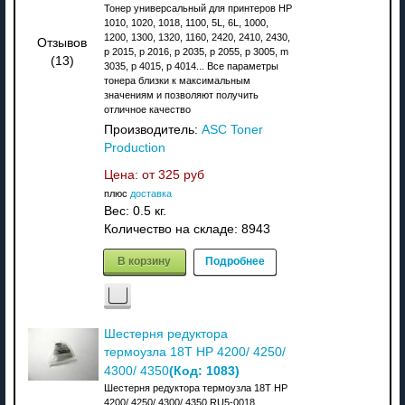
Тонер универсальный для принтеров HP
1010, 1020, 1018, 1100, 5L, 6L, 1000,
1200, 1300, 1320, 1160, 2420, 2410, 2430,
Отзывов
p 2015, p 2016, p 2035, p 2055, p 3005, m
(13)
3035, p 4015, p 4014... Все параметры
тонера близки к максимальным
значениям и позволяют получить
отличное качество
Производитель:
ASC Toner
Production
Цена: от
325 руб
плюс
доставка
Вес:
0.5 кг.
Количество на складе:
8943
В корзину
Подробнее
Шестерня редуктора
термоузла 18T HP 4200/ 4250/
(Код:
1083
)
4300/ 4350
Шестерня редуктора термоузла 18T HP
4200/ 4250/ 4300/ 4350 RU5-0018