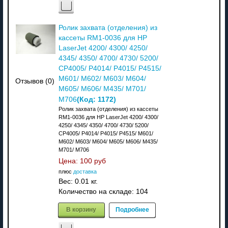
Ролик захвата (отделения) из
кассеты RM1-0036 для HP
LaserJet 4200/ 4300/ 4250/
4345/ 4350/ 4700/ 4730/ 5200/
CP4005/ P4014/ P4015/ P4515/
M601/ M602/ M603/ M604/
Отзывов (0)
M605/ M606/ M435/ M701/
(Код:
1172
)
M706
Ролик захвата (отделения) из кассеты
RM1-0036 для HP LaserJet 4200/ 4300/
4250/ 4345/ 4350/ 4700/ 4730/ 5200/
CP4005/ P4014/ P4015/ P4515/ M601/
M602/ M603/ M604/ M605/ M606/ M435/
M701/ M706
Цена:
100 руб
плюс
доставка
Вес:
0.01 кг.
Количество на складе:
104
В корзину
Подробнее