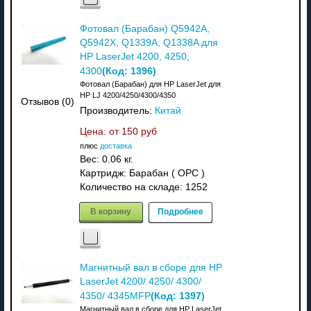
Фотовал (Барабан) Q5942A,
Q5942X, Q1339A, Q1338A для
HP LaserJet 4200, 4250,
(Код:
1396
)
4300
Фотовал (Барабан) для HP LaserJet для
HP LJ 4200/4250/4300/4350
Отзывов (0)
Производитель:
Китай
Цена: от
150 руб
плюс
доставка
Вес:
0.06 кг.
Картридж: Барабан ( OPC )
Количество на складе:
1252
В корзину
Подробнее
Магнитный вал в сборе для HP
LaserJet 4200/ 4250/ 4300/
(Код:
1397
)
4350/ 4345MFP
Магнитный вал в сборе для HP LaserJet