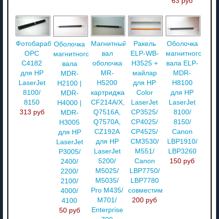
63 руб
Фотобарабан
Магнитный
Ракель
Оболочка
Оболочка
OPC
вал
ELP-WB-
магнитного
магнитного
C4182
оболочка
H3525 +
вала ELP-
вала
для HP
MR-
майлар
MDR-
MDR-
LaserJet
H5200
для HP
H8100
H2100 |
8100/
картриджа
Color
для HP
MDR-
8150
CF214A/X,
LaserJet
LaserJet
H4000 |
313 руб
Q7516A,
CP3525/
8100/
MDR-
Q7570A,
CP4025/
8150/
H3005
CZ192A
CP4525/
Canon
для HP
для HP
CM3530/
LBP1910/
LaserJet
LaserJet
M551/
LBP3260
P3005/
5200/
Canon
150 руб
2400/
M5025/
LBP7750/
2200/
M5035/
LBP7780
2100/
Pro M435/
совместимый
4000/
M701/
200 руб
4100
Enterprise
50 руб