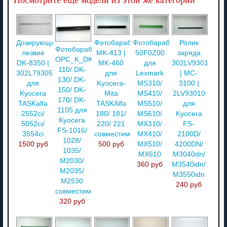
Дозирующее
Фотобарабан
Фотобарабан
Ролик
Фотобарабан
лезвие
MK-413 |
50F0Z00
заряда
OPC_K_DK-
DK-8350 |
MK-460
для
302LV93010
110/ DK-
302L793050
для
Lexmark
| MC-
130/ DK-
для
Kyocera-
MS310/
3100 |
150/ DK-
Kyocera
Mita
MS410/
2LV93010
170/ DK-
TASKalfa
TASKAlfa
MS510/
для
1105 для
2552ci/
180/ 181/
MS610/
Kyocera
Kyocera
5052ci/
220/ 221
MX310/
FS-
FS-1016/
3554ci
совместимый
MX410/
2100D/
1028/
1500 руб
500 руб
MX510/
4200DN/
1035/
MX610
M3040dn/
M2030/
360 руб
M3540idn/
M2035/
M3550idn
M2530
240 руб
совместимый
320 руб