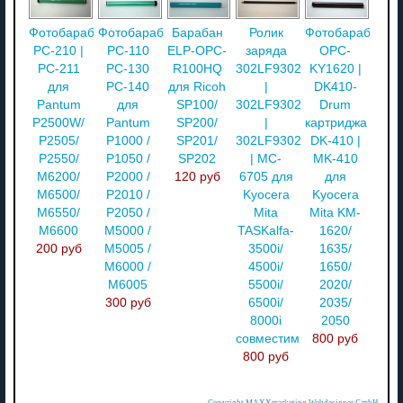
Фотобарабан
Фотобарабан
Барабан
Ролик
Фотобарабан
PC-210 |
PC-110
ELP-OPC-
заряда
OPC-
PC-211
PC-130
R100HQ
302LF93021
KY1620 |
для
PC-140
для Ricoh
|
DK410-
Pantum
для
SP100/
302LF93022
Drum
P2500W/
Pantum
SP200/
|
картриджа
P2505/
P1000 /
SP201/
302LF93020
DK-410 |
P2550/
P1050 /
SP202
| MC-
MK-410
M6200/
P2000 /
120 руб
6705 для
для
M6500/
P2010 /
Kyocera
Kyocera
M6550/
P2050 /
Mita
Mita KM-
M6600
M5000 /
TASKalfa-
1620/
200 руб
M5005 /
3500i/
1635/
M6000 /
4500i/
1650/
M6005
5500i/
2020/
300 руб
6500i/
2035/
8000i
2050
совместимый
800 руб
800 руб