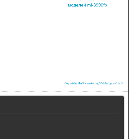
моделей ml-3990fb
Copyright MAXXmarketing Webdesigner GmbH