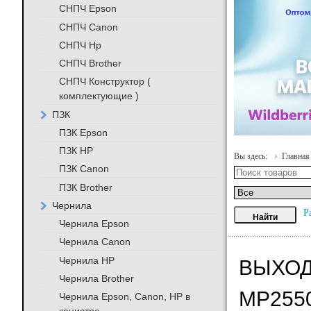
СНПЧ Epson
СНПЧ Canon
СНПЧ Hp
СНПЧ Brother
СНПЧ Конструктор (
комплектующие )
ПЗК
ПЗК Epson
ПЗК HP
Вы здесь:
Главная
ПЗК Canon
ПЗК Brother
Чернила
Р
Чернила Epson
Чернила Canon
Чернила HP
ВЫХОДН
Чернила Brother
MP255
Чернила Epson, Canon, HP в