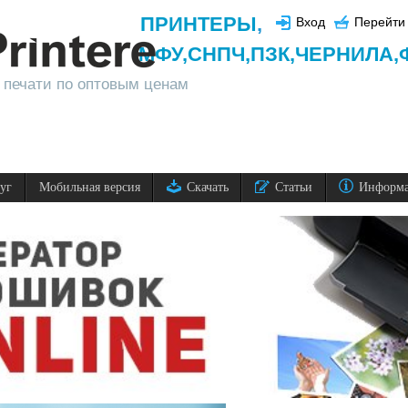
ПРИНТЕРЫ
,
Вход
Перейти 
МФУ,
СНПЧ,
ПЗК,
ЧЕРНИЛА,
 печати по оптовым ценам
луг
Мобильная версия
Скачать
Статьи
Информ