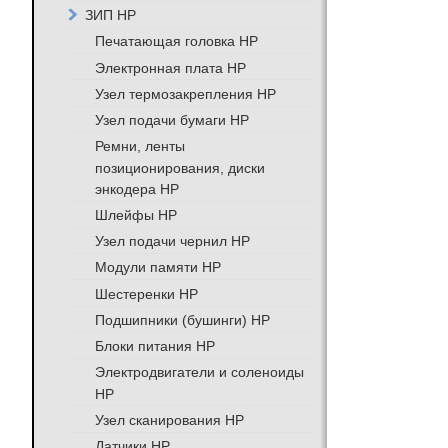
ЗИП HP
Печатающая головка HP
Электронная плата HP
Узел термозакрепления HP
Узел подачи бумаги HP
Ремни, ленты
позиционирования, диски
энкодера HP
Шлейфы HP
Узел подачи чернил HP
Модули памяти HP
Шестеренки HP
Подшипники (бушинги) HP
Блоки питания HP
Электродвигатели и соленоиды
HP
Узел сканирования HP
Датчики HP