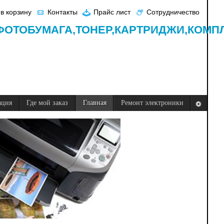
в корзину
Контакты
Прайс лист
Сотрудничество
ФОТОБУМАГА,
ТОНЕР,
КАРТРИДЖИ,
КОМП
ация
Где мой заказ
Главная
Ремонт электроники