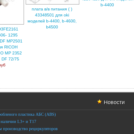
b-4400
плата в/в питания ( )
43348501 для oki
моделей b-4400, b-4600,
b4500
D3FE2161
06- 1295
ADF MP2501
ля RICOH
IO MP 2352
, DF 72/75
руб
Новости
робленого пластика АБС (ABS)
 наличии L3+ и T17
 производство рециркуляторов