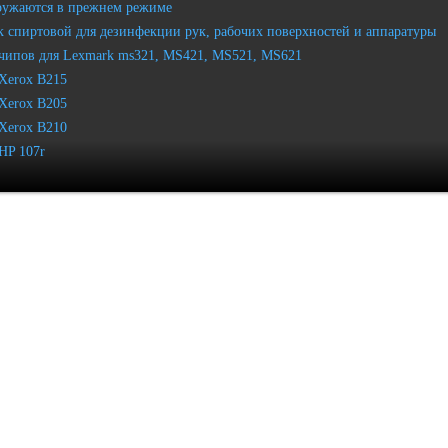
ружаются в прежнем режиме
 спиртовой для дезинфекции рук, рабочих поверхностей и аппаратуры
чипов для Lexmark ms321, MS421, MS521, MS621
Xerox B215
Xerox B205
Xerox B210
HP 107r