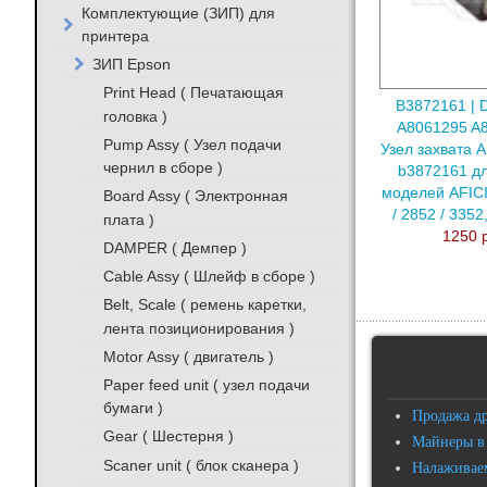
Комплектующие (ЗИП) для
принтера
ЗИП Epson
Print Head ( Печатающая
B3872161 | 
головка )
A8061295 A8
Pump Assy ( Узел подачи
Узел захвата 
чернил в сборе )
b3872161 д
моделей AFIC
Board Assy ( Электронная
/ 2852 / 3352
плата )
1250 
DAMPER ( Демпер )
Cable Assy ( Шлейф в сборе )
Belt, Scale ( ремень каретки,
лента позиционирования )
Motor Assy ( двигатель )
Paper feed unit ( узел подачи
бумаги )
Продажа д
Gear ( Шестерня )
Майнеры в
Scaner unit ( блок сканера )
Налаживаем