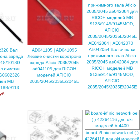
AE042084 | AE042070 |
AE042054 Вал очистки
2326 Вал
AD041105 | AD041095
прижимного вала Aficio
рона заряда
Лезвие очистки коротрона
2035/2045 ae042084 для
1018/1018D
заряда Aficio 2035/2045
RICOH моделей MB
л очистки
ad041105 для RICOH
9135/9145/9145MOD,
 G0602326
моделей AFICIO
AFICIO
лей MB
2035/2045/2035E/2045E
2035/2045/2035E/2045E
118B/9113
уб
board-i/f nic network oel ( )
42264116 для oki моделей