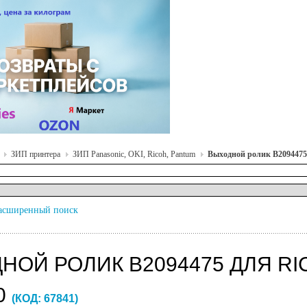
ЗИП принтера
ЗИП Panasonic, OKI, Ricoh, Pantum
Выходной ролик B2094475 д
асширенный поиск
ОЙ РОЛИК B2094475 ДЛЯ RICO
0
(КОД:
67841
)