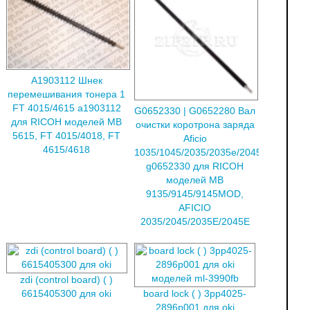
A1903112 Шнек
перемешивания тонера 1
FT 4015/4615 a1903112
G0652330 | G0652280 Вал
для RICOH моделей MB
очистки коротрона заряда
5615, FT 4015/4018, FT
Aficio
4615/4618
1035/1045/2035/2035e/2045e
g0652330 для RICOH
моделей MB
9135/9145/9145MOD,
AFICIO
2035/2045/2035E/2045E
zdi (control board) ( )
6615405300 для oki
board lock ( ) 3pp4025-
2896p001 для oki