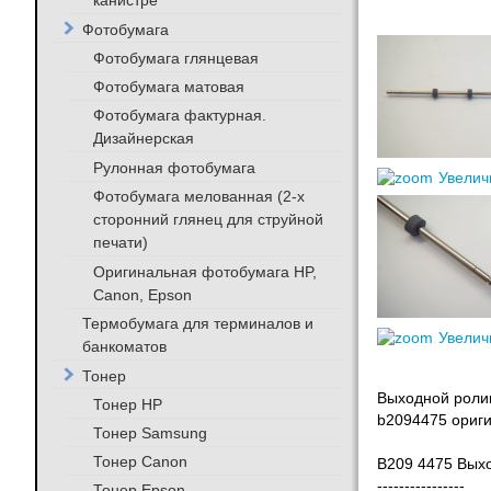
канистре
Фотобумага
Фотобумага глянцевая
Фотобумага матовая
Фотобумага фактурная.
Дизайнерская
Рулонная фотобумага
Увелич
Фотобумага мелованная (2-х
сторонний глянец для струйной
печати)
Оригинальная фотобумага HP,
Canon, Epson
Термобумага для терминалов и
Увелич
банкоматов
Тонер
Выходной ролик
Тонер HP
b2094475 ориги
Тонер Samsung
Тонер Canon
B209 4475 Вых
----------------
Тонер Epson