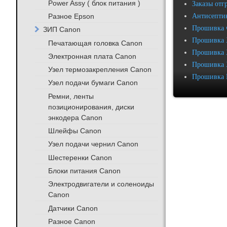
Power Assy ( блок питания )
Заказы отг
Антисептик
Разное Epson
Прошивка 
ЗИП Canon
Прошивка 
Печатающая головка Canon
Прошивка 
Электронная плата Canon
Прошивка 
Узел термозакрепления Canon
Прошивка 
Узел подачи бумаги Canon
Ремни, ленты
позиционирования, диски
энкодера Canon
Шлейфы Canon
Узел подачи чернил Canon
Шестеренки Canon
Блоки питания Canon
Электродвигатели и соленоиды
Canon
Датчики Canon
Разное Canon