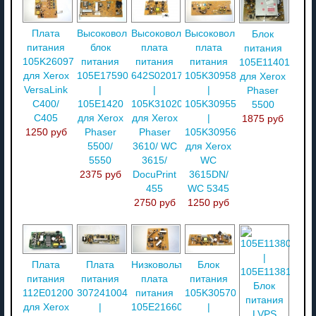
Плата
Высоковольтный
Высоковольтная
Высоковольтная
Блок
питания
блок
плата
плата
питания
105K26097
питания
питания
питания
105E11401
для Xerox
105E17590
642S02017
105K30958105K30954
для Xerox
VersaLink
|
|
|
Phaser
C400/
105E1420
105K31020
105K30955
5500
C405
для Xerox
для Xerox
|
1875 руб
1250 руб
Phaser
Phaser
105K30956
5500/
3610/ WC
для Xerox
5550
3615/
WC
2375 руб
DocuPrint
3615DN/
455
WC 5345
2750 руб
1250 руб
Плата
Плата
Низковольтная
Блок
питания
питания
плата
питания
112E01200
307241004904L90756
питания
105K30570
для Xerox
|
105E21660
|