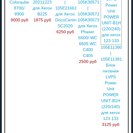
Colorqube
20211223
|
105K30571
8700/
для Xerox
105E21661
|
8900
B225
для Xerox
105K30572
9000 руб
1875 руб
DocuCentre
105K30573
SC2020
для Xerox
6250 руб
Phaser
6600/ WC
6605 WC
105E11380
C400
|
C405
105E11381
2500 руб
Блок
питания
LVPS
Power
Unit
POWER
UNIT-B1H
(220/240)
для xerox
123 133
3125 руб