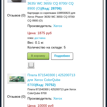
3635/ WC 3655/ CQ 8700/ CQ
(Код:
28706
)
8900 (О)
Картридж со скрепками 108R00823 для
Отзывов (0)
Xerox Phaser 3635/ WC 3655/ CQ 8700/
CQ 8900 (О)
Производитель:
Xerox
Цена:
1875 руб
плюс
доставка
Вес:
0.1 кг.
Количество на складе:
5
В корзину
Подробнее
Плата 871540300 | 425200713
для Xerox ColorQube
(Код:
70752
)
8700
Плата 871540300 | 425200713 для Xerox
ColorQube 8700
Отзывов (0)
Производитель:
Xerox
Цена:
10000 руб