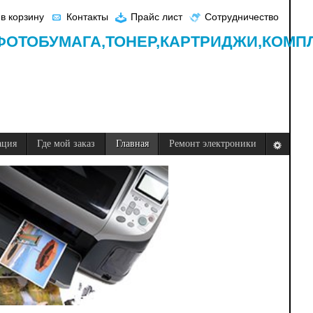
в корзину
Контакты
Прайс лист
Сотрудничество
ФОТОБУМАГА,
ТОНЕР,
КАРТРИДЖИ,
КОМП
ация
Где мой заказ
Главная
Ремонт электроники