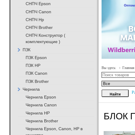
СНПЧ Epson
СНПЧ Canon
СНПЧ Hp
СНПЧ Brother
СНПЧ Конструктор (
комплектующие )
ПЗК
ПЗК Epson
ПЗК HP
Вы здесь:
Главная
ПЗК Canon
ПЗК Brother
Чернила
Р
Чернила Epson
Чернила Canon
Чернила HP
БЛОК 
Чернила Brother
Чернила Epson, Canon, HP в