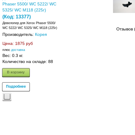
Phaser 5500/ WC 5222/ WC
5325/ WC M118 (225г)
(Код:
13377
)
Девелопер для Xerox Phaser 5500/
WC 5222/ WC 5325/ WC M118 (225г)
Отзывов 
Производитель:
Корея
Цена:
1875 руб
плюс
доставка
Вес:
0.3 кг.
Количество на складе:
88
В корзину
Подробнее