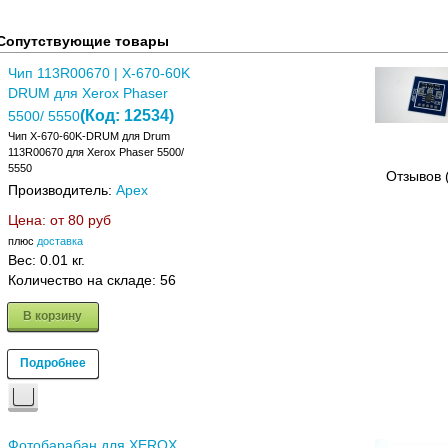
Сопутствующие товары
Чип 113R00670 | X-670-60K
DRUM для Xerox Phaser
(Код:
12534
)
5500/ 5550
Чип X-670-60K-DRUM для Drum
113R00670 для Xerox Phaser 5500/
5550
Отзывов 
Производитель:
Apex
Цена: от
80 руб
плюс
доставка
Вес:
0.01 кг.
Количество на складе:
56
В корзину
Подробнее
Фотобарабан для XEROX