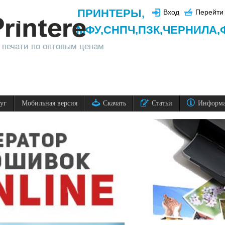
ПРИНТЕРЫ
,
Вход
Перейти 
МФУ,
СНПЧ,
ПЗК,
ЧЕРНИЛА,
 печати по оптовым ценам
луг
Мобильная версия
Скачать
Статьи
Информ