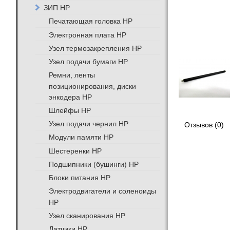
ЗИП HP
Печатающая головка HP
Электронная плата HP
Узел термозакрепления HP
Узел подачи бумаги HP
Ремни, ленты
позиционирования, диски
энкодера HP
Шлейфы HP
Узел подачи чернил HP
Отзывов (0)
Модули памяти HP
Шестеренки HP
Подшипники (бушинги) HP
Блоки питания HP
Электродвигатели и соленоиды
HP
Узел сканирования HP
Датчики HP