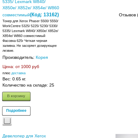
5335/ Lexmark W840/
X850e/ X852e/ X854e/ W860
(Код:
13162
)
совместимый
Отзывов 
Тонер для Xerox Phaser 5500/ 5550/
WorkCentre 5325/ 5225/ 5230/ 5330/
5335/ Lexmark W840/ X850e/ X852e/
X854e/ W860 совместимый
Фасовка 625г Четкая черная
заливка. Не засоряет дозирующее
лезвие.
Производитель:
Корея
Цена: от
1000 руб
плюс
доставка
Вес:
0.65 кг.
Количество на складе:
25
В корзину
Подробнее
Девелопер для Xerox