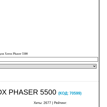
ля Xerox Phaser 5500
OX PHASER 5500
(КОД:
70599
)
Хиты:
2677
|
Рейтинг: