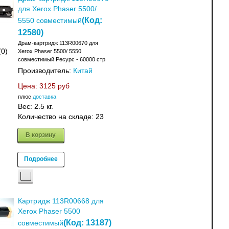
для Xerox Phaser 5500/
(Код:
5550 совместимый
12580
)
Драм-картридж 113R00670 для
(0)
Xerox Phaser 5500/ 5550
совместимый Ресурс - 60000 стр
Производитель:
Китай
Цена:
3125 руб
плюс
доставка
Вес:
2.5 кг.
Количество на складе:
23
В корзину
Подробнее
Картридж 113R00668 для
Xerox Phaser 5500
(Код:
13187
)
совместимый