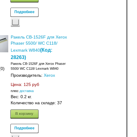
Подробнее
Ракель CB-1526F для Xerox
Phaser 5500/ WC C118/
(Код:
Lexmark W840
28263
)
Ракель CB-1526F для Xerox Phaser
(0)
5500/ WC C118/ Lexmark W840
Производитель:
Xerox
Цена:
125 руб
плюс
доставка
Вес:
0.2 кг.
Количество на складе:
37
В корзину
Подробнее