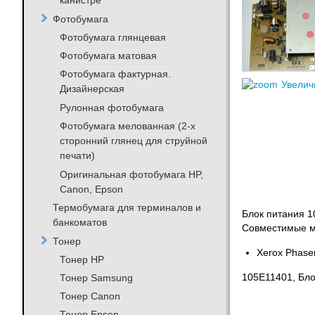
канистре
Фотобумага
Фотобумага глянцевая
Фотобумага матовая
Фотобумага фактурная.
Увелич
Дизайнерская
Рулонная фотобумага
Фотобумага мелованная (2-х
сторонний глянец для струйной
печати)
Оригинальная фотобумага HP,
Canon, Epson
Термобумага для терминалов и
Блок питания 1
банкоматов
Совместимые м
Тонер
Xerox Phase
Тонер HP
Тонер Samsung
105E11401, Бло
Тонер Canon
Тонер Epson