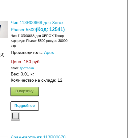
Чип 113R00668 для Xerox
(Код:
12541
)
Phaser 5500
Чип 113R00668 для XEROX Тонер-
картридж Phaser 5500 ресурс 30000
стр
Производитель:
Apex
(0)
Цена:
150 руб
плюс
доставка
Вес:
0.01 кг.
Количество на складе:
12
В корзину
Подробнее
Драм-картридж 113R00670