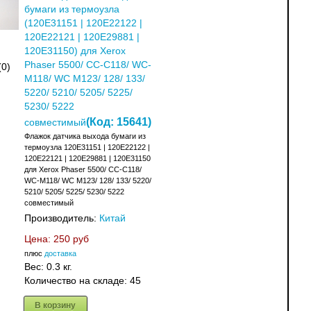
бумаги из термоузла
(120E31151 | 120E22122 |
120E22121 | 120E29881 |
120E31150) для Xerox
Phaser 5500/ CC-C118/ WC-
(0)
M118/ WC M123/ 128/ 133/
5220/ 5210/ 5205/ 5225/
5230/ 5222
(Код:
15641
)
совместимый
Флажок датчика выхода бумаги из
термоузла 120E31151 | 120E22122 |
120E22121 | 120E29881 | 120E31150
для Xerox Phaser 5500/ CC-C118/
WC-M118/ WC M123/ 128/ 133/ 5220/
5210/ 5205/ 5225/ 5230/ 5222
совместимый
Производитель:
Китай
Цена:
250 руб
плюс
доставка
Вес:
0.3 кг.
Количество на складе:
45
В корзину