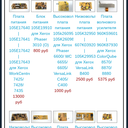
Плата
Блок
Высоковольтная
Низковольтная
Плата
питания
питания
плата
плата
волнового
105E17640
105E19910
питания
питания
усилителя
|
для Xerox
105k26095
105K32950
960K59601
105E17641
Phaser
105K26098
|
|
|
3010 (O)
для Xerox
607K03920
960K87930
105E17642
800 руб
Phaser
|
для Xerox
|
6600/ WC
105K29953
ColorQube
105E17643
6655/
для Xerox
8570/
для Xerox
6605/
VersaLink
8870/
WorkCentre
VersaLink
B400
8880
7425/
C405/
2500 руб
5375 руб
7428/
C400
7435
1000 руб
13000
руб
Низковольтный
Высоковольтная
Плата
Высоковольтный
Высоковольтная