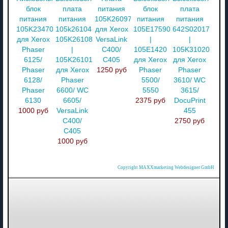
блок
плата
питания
блок
плата
питания
питания
105K26097
питания
питания
105K23470
105k26104
для Xerox
105E17590
642S02017
для Xerox
105K26108
VersaLink
|
|
Phaser
|
C400/
105E1420
105K31020
6125/
105K26101
C405
для Xerox
для Xerox
Phaser
для Xerox
1250 руб
Phaser
Phaser
6128/
Phaser
5500/
3610/ WC
Phaser
6600/ WC
5550
3615/
6130
6605/
2375 руб
DocuPrint
1000 руб
VersaLink
455
C400/
2750 руб
C405
1000 руб
Copyright MAXXmarketing Webdesigner GmbH