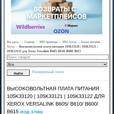
Вы здесь:
Главная
ЗИП принтера
ЗИП Xerox
Блоки питания
Xerox
Высоковольтная плата питания 105K33120 | 105K33121 |
105K33122 для Xerox Versalink B605/ B610/ B600/ B615
Расширенный поиск
ВЫСОКОВОЛЬТНАЯ ПЛАТА ПИТАНИЯ
105K33120 | 105K33121 | 105K33122 ДЛЯ
XEROX VERSALINK B605/ B610/ B600/
B615
(КОД:
67586
)