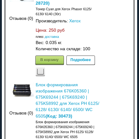
28720
)
Тонер Cyan для Xerox Phaser 6125/
6130/ 6140 (30г)
Отзывов (0)
Производитель:
Xerox
Цена:
250 руб
плюс
доставка
Вес:
0.035 кг.
Количество на складе:
100
В корзину
Подробнее
Блок формирования
изображения 676K05360 |
675K69244 | 675K69240 |
675K58992 для Xerox PH 6125/
6128/ 6130/ 6140/ 6500/ WC
Отзывов (0)
(Код:
30473
)
6505
Блок формирования изображения
676K05360 | 675K69244 | 675K69240 |
675K58992 для Xerox PH 6125/ 6128/
6130/ 6140/ 6500/ WC 6505