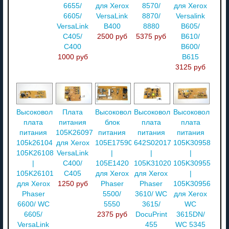
6655/
для Xerox
8570/
для Xerox
6605/
VersaLink
8870/
Versalink
VersaLink
B400
8880
B605/
C405/
2500 руб
5375 руб
B610/
C400
B600/
1000 руб
B615
3125 руб
Высоковольтная
Плата
Высоковольтный
Высоковольтная
Высоковольтная
плата
питания
блок
плата
плата
питания
105K26097
питания
питания
питания
105k26104
для Xerox
105E17590
642S02017
105K30958105K
105K26108
VersaLink
|
|
|
|
C400/
105E1420
105K31020
105K30955
105K26101
C405
для Xerox
для Xerox
|
для Xerox
1250 руб
Phaser
Phaser
105K30956
Phaser
5500/
3610/ WC
для Xerox
6600/ WC
5550
3615/
WC
6605/
2375 руб
DocuPrint
3615DN/
VersaLink
455
WC 5345