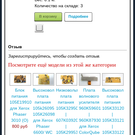
Количество на складе:
3
В корзину
Подробнее
Отзыв
Зарегистрируйтесь, чтобы создать отзыв.
Посмотрите ещё модели из этой же категории
Блок
Высоковольтная
Низковольтная
Плата
Высоковольтная
питания
плата
плата
волнового
плата
105E19910
питания
питания
усилителя
питания
для Xerox
105k26095
105K32950
960K59601
105K33120
Phaser
105K26098
|
|
|
3010 (O)
для Xerox
607K03920
960K87930
105K33121
800 руб
Phaser
|
для Xerox
|
6600/ WC
105K29953
ColorQube
105K33122