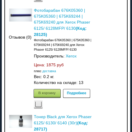
Фотобарабан 676K05360 |
675K05360 | 675K69244 |
675K69240 для Xerox Phaser
(Код:
6125/ 6128MFP/ 6130
28125
)
Отзывов (0)
Фотобарабан 676K05360 | 675K05360 |
675K69244 | 675K69240 для Xerox
Phaser 6125/ 6128MFP/ 6130
Производитель:
Xerox
Цена:
1875 руб
плюс
доставка
Вес:
0.2 кг.
Количество на складе:
13
В корзину
Подробнее
Тонер Black для Xerox Phaser
(Код:
6125/ 6130/ 6140 (30г)
28717
)