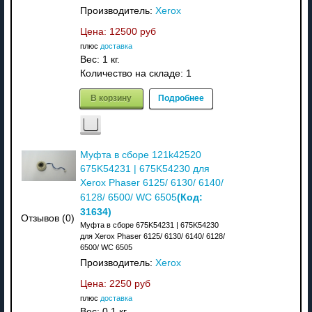
Производитель:
Xerox
Цена:
12500 руб
плюс
доставка
Вес:
1 кг.
Количество на складе:
1
В корзину
Подробнее
Муфта в сборе 121k42520
675K54231 | 675K54230 для
Xerox Phaser 6125/ 6130/ 6140/
(Код:
6128/ 6500/ WC 6505
31634
)
Отзывов (0)
Муфта в сборе 675K54231 | 675K54230
для Xerox Phaser 6125/ 6130/ 6140/ 6128/
6500/ WC 6505
Производитель:
Xerox
Цена:
2250 руб
плюс
доставка
Вес:
0.1 кг.