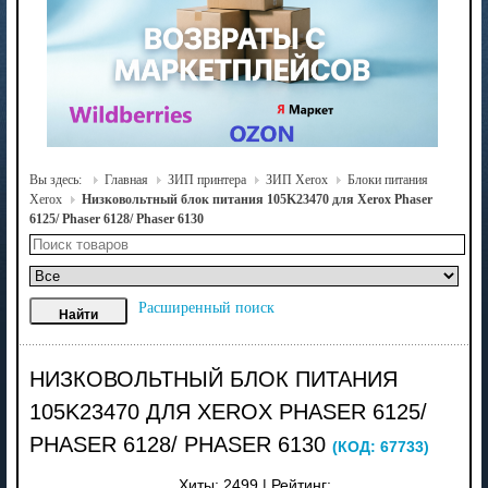
Вы здесь:
Главная
ЗИП принтера
ЗИП Xerox
Блоки питания
Xerox
Низковольтный блок питания 105K23470 для Xerox Phaser
6125/ Phaser 6128/ Phaser 6130
Расширенный поиск
НИЗКОВОЛЬТНЫЙ БЛОК ПИТАНИЯ
105K23470 ДЛЯ XEROX PHASER 6125/
PHASER 6128/ PHASER 6130
(КОД:
67733
)
Хиты:
2499
|
Рейтинг: