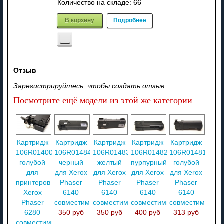
Количество на складе:
66
В корзину
Подробнее
Отзыв
Зарегистрируйтесь, чтобы создать отзыв.
Посмотрите ещё модели из этой же категории
Картридж
Картридж
Картридж
Картридж
Картридж
106R01400
106R01484
106R01483
106R01482
106R01481
голубой
черный
желтый
пурпурный
голубой
для
для Xerox
для Xerox
для Xerox
для Xerox
принтеров
Phaser
Phaser
Phaser
Phaser
Xerox
6140
6140
6140
6140
Phaser
совместимый
совместимый
совместимый
совместимый
6280
350 руб
350 руб
400 руб
313 руб
совместимый