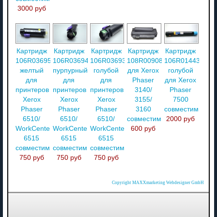
3000 руб
Картридж
Картридж
Картридж
Картридж
Картридж
106R03695
106R03694
106R03693
108R00908
106R01443
желтый
пурпурный
голубой
для Xerox
голубой
для
для
для
Phaser
для Xerox
принтеров
принтеров
принтеров
3140/
Phaser
Xerox
Xerox
Xerox
3155/
7500
Phaser
Phaser
Phaser
3160
совместимый
6510/
6510/
6510/
совместимый
2000 руб
WorkCenter
WorkCenter
WorkCenter
600 руб
6515
6515
6515
совместимый
совместимый
совместимый
750 руб
750 руб
750 руб
Copyright MAXXmarketing Webdesigner GmbH