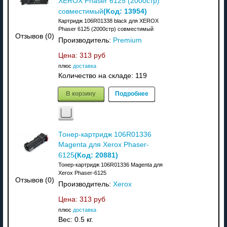
XEROX Phaser 6125 (2000стр)
(Код:
13954
)
совместимый
Картридж 106R01338 black для XEROX
Phaser 6125 (2000стр) совместимый
Отзывов (0)
Производитель:
Premium
Цена:
313 руб
плюс
доставка
Количество на складе:
119
В корзину
Подробнее
Тонер-картридж 106R01336
Magenta для Xerox Phaser-
(Код:
20881
)
6125
Тонер-картридж 106R01336 Magenta для
Xerox Phaser-6125
Отзывов (0)
Производитель:
Xerox
Цена:
313 руб
плюс
доставка
Вес:
0.5 кг.