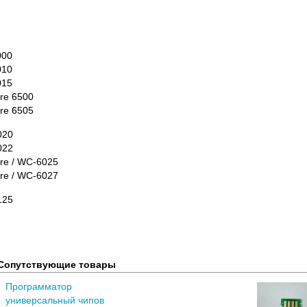
000
010
015
re 6500
re 6505
020
022
re / WC-6025
re / WC-6027
125
Сопутствующие товары
Программатор
универсальный чипов