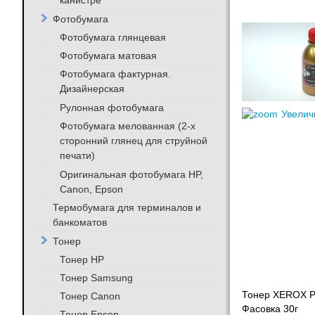
канистре
Фотобумага
Фотобумага глянцевая
Фотобумага матовая
Фотобумага фактурная.
Дизайнерская
Рулонная фотобумага
Увелич
Фотобумага мелованная (2-х
сторонний глянец для струйной
печати)
Оригинальная фотобумага HP,
Canon, Epson
Термобумага для терминалов и
банкоматов
Тонер
Тонер HP
Тонер Samsung
Тонер XEROX P
Тонер Canon
Фасовка 30г
Тонер Epson