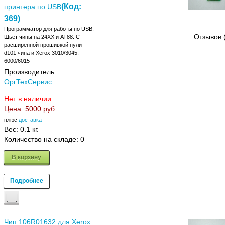
(Код:
принтера по USB
369
)
Программатор для работы по USB.
Отзывов 
Шьёт чипы на 24XX и АТ88. C
расширенной прошивкой нулит
d101 чипа и Xerox 3010/3045,
6000/6015
Производитель:
ОргТехСервис
Нет в наличии
Цена:
5000 руб
плюс
доставка
Вес:
0.1 кг.
Количество на складе:
0
В корзину
Подробнее
Чип 106R01632 для Xerox