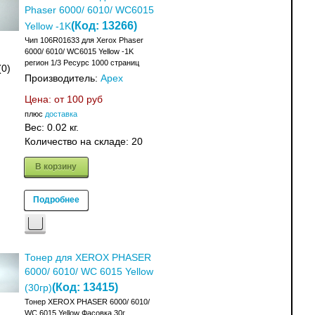
Phaser 6000/ 6010/ WC6015
(Код:
13266
)
Yellow -1K
Чип 106R01633 для Xerox Phaser
6000/ 6010/ WC6015 Yellow -1K
регион 1/3 Ресурс 1000 страниц
(0)
Производитель:
Apex
Цена: от
100 руб
плюс
доставка
Вес:
0.02 кг.
Количество на складе:
20
В корзину
Подробнее
Тонер для XEROX PHASER
6000/ 6010/ WC 6015 Yellow
(Код:
13415
)
(30гр)
Тонер XEROX PHASER 6000/ 6010/
WC 6015 Yellow Фасовка 30г