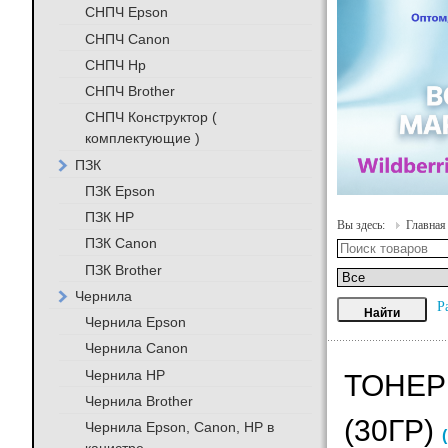
СНПЧ Epson
СНПЧ Canon
СНПЧ Hp
СНПЧ Brother
СНПЧ Конструктор (
комплектующие )
ПЗК
ПЗК Epson
ПЗК HP
Вы здесь:
Главная
ПЗК Canon
ПЗК Brother
Чернила
Р
Чернила Epson
Чернила Canon
Чернила HP
ТОНЕР
Чернила Brother
(30ГР)
Чернила Epson, Canon, HP в