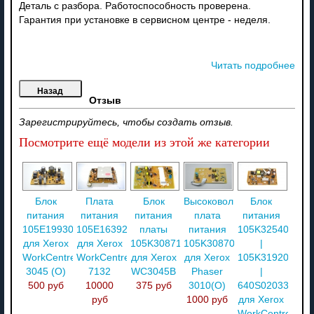
Деталь с разбора. Работоспособность проверена.
Гарантия при установке в сервисном центре - неделя.
Читать подробнее
Отзыв
Зарегистрируйтесь, чтобы создать отзыв.
Посмотрите ещё модели из этой же категории
Блок
Плата
Блок
Высоковольтная
Блок
питания
питания
питания
плата
питания
105E19930
105E16392
платы
питания
105K32540
для Xerox
для Xerox
105K30871
105K30870
|
WorkCentre
WorkCentre
для Xerox
для Xerox
105K31920
3045 (O)
7132
WC3045B
Phaser
|
500 руб
10000
375 руб
3010(О)
640S02033
руб
1000 руб
для Xerox
WorkCentre