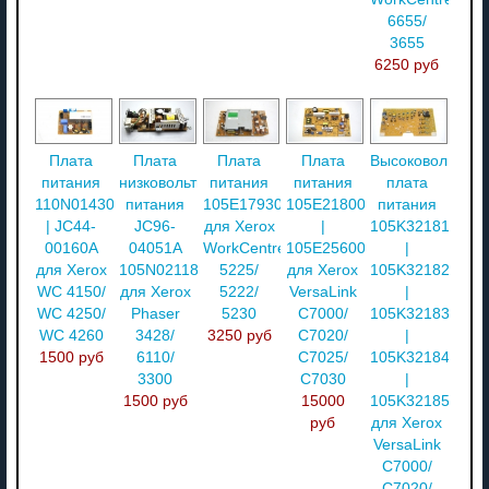
6655/
3655
6250 руб
Плата
Плата
Плата
Плата
Высоковольтная
питания
низковольтного
питания
питания
плата
110N01430
питания
105E17930
105E21800
питания
| JC44-
JC96-
для Xerox
|
105K32181
00160A
04051A
WorkCentre
105E25600
|
для Xerox
105N02118
5225/
для Xerox
105K32182
WC 4150/
для Xerox
5222/
VersaLink
|
WC 4250/
Phaser
5230
C7000/
105K32183
WC 4260
3428/
3250 руб
C7020/
|
1500 руб
6110/
C7025/
105K32184
3300
C7030
|
1500 руб
15000
105K32185
руб
для Xerox
VersaLink
C7000/
C7020/