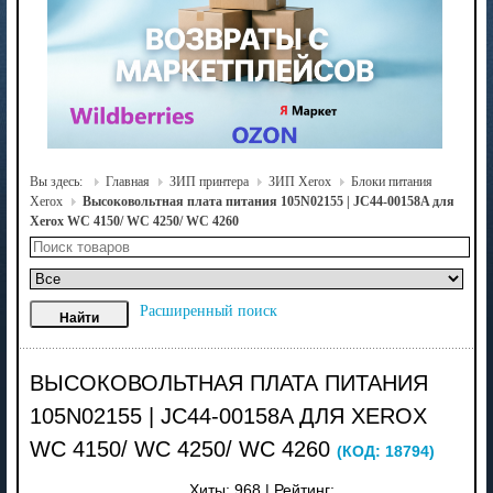
Вы здесь:
Главная
ЗИП принтера
ЗИП Xerox
Блоки питания
Xerox
Высоковольтная плата питания 105N02155 | JC44-00158A для
Xerox WC 4150/ WC 4250/ WC 4260
Расширенный поиск
ВЫСОКОВОЛЬТНАЯ ПЛАТА ПИТАНИЯ
105N02155 | JC44-00158A ДЛЯ XEROX
WC 4150/ WC 4250/ WC 4260
(КОД:
18794
)
Хиты:
968
|
Рейтинг: