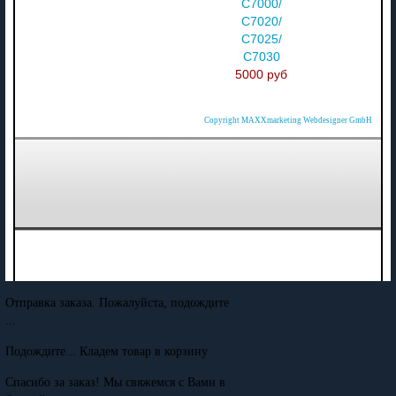
C7000/
C7020/
C7025/
C7030
5000 руб
Copyright MAXXmarketing Webdesigner GmbH
Отправка заказа. Пожалуйста, подождите
...
Подождите... Кладем товар в корзину
Спасибо за заказ! Мы свяжемся с Вами в