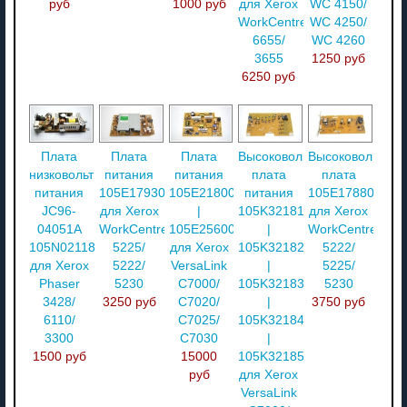
руб
1000 руб
для Xerox
WC 4150/
WorkCentre
WC 4250/
6655/
WC 4260
3655
1250 руб
6250 руб
Плата
Плата
Плата
Высоковольтная
Высоковольтная
низковольтного
питания
питания
плата
плата
питания
105E17930
105E21800
питания
105E17880
JC96-
для Xerox
|
105K32181
для Xerox
04051A
WorkCentre
105E25600
|
WorkCentre
105N02118
5225/
для Xerox
105K32182
5222/
для Xerox
5222/
VersaLink
|
5225/
Phaser
5230
C7000/
105K32183
5230
3428/
3250 руб
C7020/
|
3750 руб
6110/
C7025/
105K32184
3300
C7030
|
1500 руб
15000
105K32185
руб
для Xerox
VersaLink