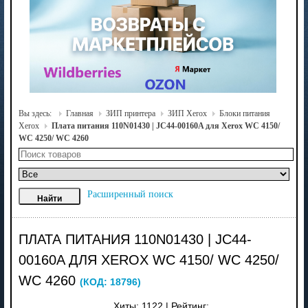
Вы здесь:
Главная
ЗИП принтера
ЗИП Xerox
Блоки питания
Xerox
Плата питания 110N01430 | JC44-00160A для Xerox WC 4150/
WC 4250/ WC 4260
Расширенный поиск
ПЛАТА ПИТАНИЯ 110N01430 | JC44-
00160A ДЛЯ XEROX WC 4150/ WC 4250/
WC 4260
(КОД:
18796
)
Хиты:
1122
|
Рейтинг: