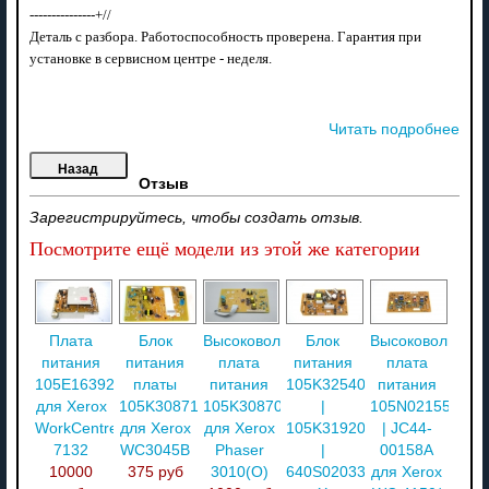
---------------+//
Деталь с разбора. Работоспособность проверена. Гарантия при
установке в сервисном центре - неделя.
Читать подробнее
Отзыв
Зарегистрируйтесь, чтобы создать отзыв.
Посмотрите ещё модели из этой же категории
Плата
Блок
Высоковольтная
Блок
Высоковольтная
питания
питания
плата
питания
плата
105E16392
платы
питания
105K32540
питания
для Xerox
105K30871
105K30870
|
105N02155
WorkCentre
для Xerox
для Xerox
105K31920
| JC44-
7132
WC3045B
Phaser
|
00158A
10000
375 руб
3010(О)
640S02033
для Xerox