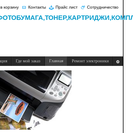
в корзину
Контакты
Прайс лист
Сотрудничество
ФОТОБУМАГА,
ТОНЕР,
КАРТРИДЖИ,
КОМП
ация
Где мой заказ
Главная
Ремонт электроники