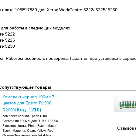
 плата 105E17880 для Xerox WorkCentre 5222/ 5225/ 5230
для работы в следующих моделях :
re 5222
re 5225
re 5230
ра. Работоспособность проверена. Гарантия при установке в сервис
Сопутствующие товары
Комплект чернил 100мл 7
цветов для Epson R1900
(Код:
1210
)
R2000
Комплект чернил Epson Ultra
Chrome по 100мл. для R1900 R2000
7 цветов Цвета: Photo Black, Matte
Отзывов 
Black, Magenta, Cyan, Yellow, Red,
OrangeПроизводитель Ink-Mate .