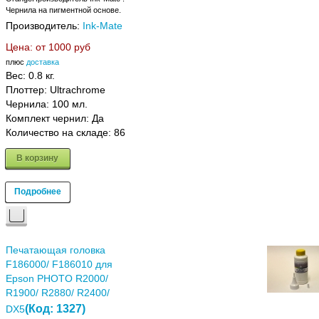
Чернила на пигментной основе.
Производитель:
Ink-Mate
Цена: от
1000 руб
плюс
доставка
Вес:
0.8 кг.
Плоттер: Ultrachrome
Чернила: 100 мл.
Комплект чернил: Да
Количество на складе:
86
В корзину
Подробнее
Печатающая головка
F186000/ F186010 для
Epson PHOTO R2000/
R1900/ R2880/ R2400/
(Код:
1327
)
DX5