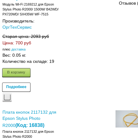
Отзывов 
Модуль Wi-Fi 2169212 для Epson
Stylus Photo R2000/ 1500W/ B42WD/
PX720WD/ SX435W/ WF-7515
Производитель:
ОргТехСервис
Старая цена:
2093 руб
Цена:
700 руб
плюс
доставка
Вес:
0.05 кг.
Количество на складе:
19
В корзину
Подробнее
Плата кнопок 2117132 для
Epson Stylus Photo
(Код:
16838
)
R2000
Плата кнопок 2117132 для Epson
Stylus Photo R2000