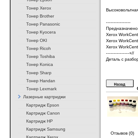
Тонер Xerox
Высоковольтная
Тонер Brother
----------------
Тонер Panasonic
Предназначено 
Тонер Kyocera
Xerox WorkCent
Тонер OKI
Xerox WorkCent
Xerox WorkCent
Тонер Ricoh
---------------+//
Тонер Toshiba
Деталь с разбо
Тонер Konica
Тонер Sharp
Тонер Handan
Тонер Lexmark
Лазерные картриджи
Картридж Epson
Картридж Canon
Картридж HP
Картридж Samsung
Отзывов (0)
Картридж Xerox