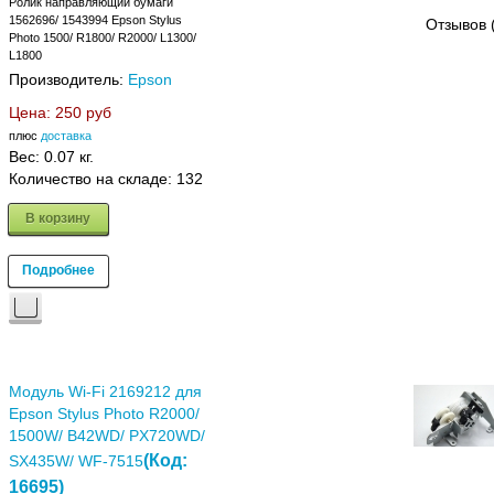
Ролик направляющий бумаги
1562696/ 1543994 Epson Stylus
Отзывов 
Photo 1500/ R1800/ R2000/ L1300/
L1800
Производитель:
Epson
Цена:
250 руб
плюс
доставка
Вес:
0.07 кг.
Количество на складе:
132
В корзину
Подробнее
Модуль Wi-Fi 2169212 для
Epson Stylus Photo R2000/
1500W/ B42WD/ PX720WD/
(Код:
SX435W/ WF-7515
16695
)