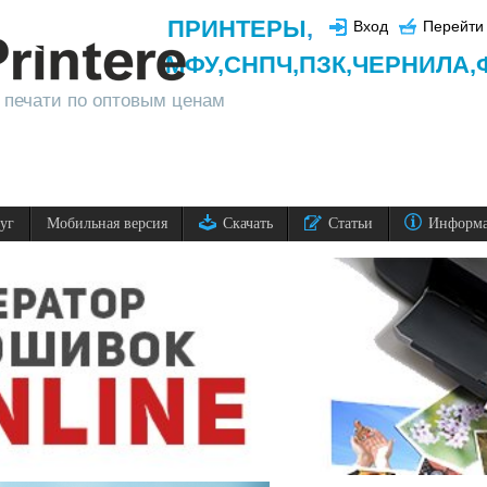
ПРИНТЕРЫ
,
Вход
Перейти 
МФУ,
СНПЧ,
ПЗК,
ЧЕРНИЛА,
 печати по оптовым ценам
луг
Мобильная версия
Скачать
Статьи
Информ