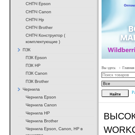
СНПЧ Epson
СНПЧ Canon
СНПЧ Hp
СНПЧ Brother
СНПЧ Конструктор (
комплектующие )
ПЗК
ПЗК Epson
ПЗК HP
Вы здесь:
Главная
ПЗК Canon
ПЗК Brother
Чернила
Р
Чернила Epson
Чернила Canon
Чернила HP
ВЫСОК
Чернила Brother
WORKCE
Чернила Epson, Canon, HP в