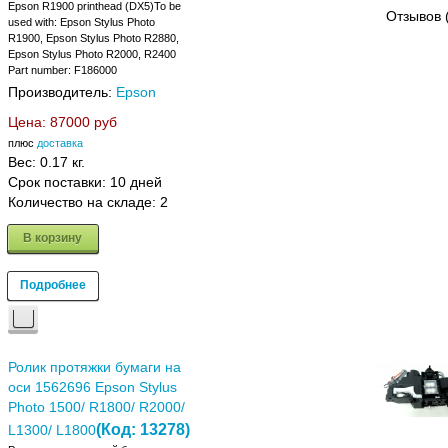
Epson R1900 printhead (DX5)To be
Отзывов 
used with: Epson Stylus Photo
R1900, Epson Stylus Photo R2880,
Epson Stylus Photo R2000, R2400
Part number: F186000
Производитель:
Epson
Цена:
87000 руб
плюс
доставка
Вес:
0.17 кг.
Срок поставки:
10 дней
Количество на складе:
2
В корзину
Подробнее
Ролик протяжки бумаги на
оси 1562696 Epson Stylus
Photo 1500/ R1800/ R2000/
(Код:
13278
)
L1300/ L1800