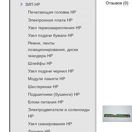
Отзывов (0)
ЗИП HP
Печатающая головка HP
Электронная плата HP
Узел термозакрепления HP
Узел подачи бумаги HP
Ремни, ленты
позиционирования, диски
энкодера HP
Шлейфы HP
Узел подачи чернил HP
Модули памяти HP
Шестеренки HP
Подшипники (бушинги) HP
Блоки питания HP
Электродвигатели и соленоиды
HP
Узел сканирования HP
Датчики HP