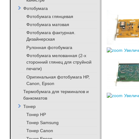
канистре
Фотобумага
Фотобумага глянцевая
Фотобумага матовая
Фотобумага фактурная.
Дизайнерская
Рулонная фотобумага
Увелич
Фотобумага мелованная (2-х
сторонний глянец для струйной
печати)
Оригинальная фотобумага HP,
Canon, Epson
Термобумага для терминалов и
Увелич
банкоматов
Тонер
Тонер HP
Тонер Samsung
Тонер Canon
Тонер Epson