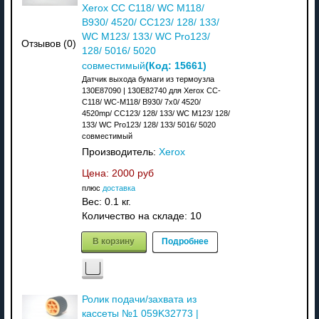
Xerox CC C118/ WC M118/
B930/ 4520/ CC123/ 128/ 133/
WC M123/ 133/ WC Pro123/
Отзывов (0)
128/ 5016/ 5020
(Код:
15661
)
совместимый
Датчик выхода бумаги из термоузла
130E87090 | 130E82740 для Xerox CC-
C118/ WC-M118/ B930/ 7x0/ 4520/
4520mp/ CC123/ 128/ 133/ WC M123/ 128/
133/ WC Pro123/ 128/ 133/ 5016/ 5020
совместимый
Производитель:
Xerox
Цена:
2000 руб
плюс
доставка
Вес:
0.1 кг.
Количество на складе:
10
В корзину
Подробнее
Ролик подачи/захвата из
кассеты №1 059K32773 |