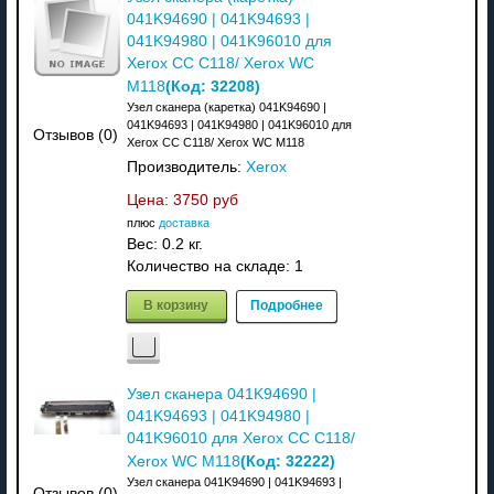
041K94690 | 041K94693 |
041K94980 | 041K96010 для
Xerox CC C118/ Xerox WC
(Код:
32208
)
M118
Узел сканера (каретка) 041K94690 |
041K94693 | 041K94980 | 041K96010 для
Отзывов (0)
Xerox CC C118/ Xerox WC M118
Производитель:
Xerox
Цена:
3750 руб
плюс
доставка
Вес:
0.2 кг.
Количество на складе:
1
В корзину
Подробнее
Узел сканера 041K94690 |
041K94693 | 041K94980 |
041K96010 для Xerox CC C118/
(Код:
32222
)
Xerox WC M118
Узел сканера 041K94690 | 041K94693 |
Отзывов (0)