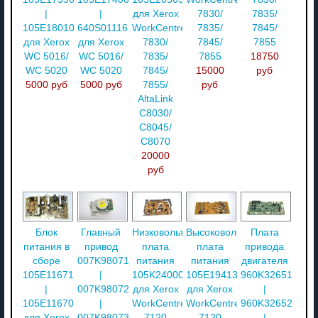
|
|
для Xerox
7830/
7835/
105E18010
640S01116
WorkCentre
7835/
7845/
для Xerox
для Xerox
7830/
7845/
7855
WC 5016/
WC 5016/
7835/
7855
18750
WC 5020
WC 5020
7845/
15000
руб
5000 руб
5000 руб
7855/
руб
AltaLink
C8030/
C8045/
C8070
20000
руб
Блок
Главный
Низковольтная
Высоковольтная
Плата
питания в
привод
плата
плата
привода
сборе
007K98071
питания
питания
двигателя
105E11671
|
105K24000
105E19413
960K32651
|
007K98072
для Xerox
для Xerox
|
105E11670
|
WorkCentre
WorkCentre
960K32652
для Xerox
007K98073
7120
7120
|