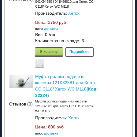
041K94980 | 041K96010 для Xerox CC
C118/ Xerox WC M118
Производитель:
Xerox
Цена:
3750 руб
плюс
доставка
Вес:
0.5 кг.
Количество на складе:
3
В корзину
Подробнее
Муфта ролика подачи из
кассеты 121K32581 для Xerox
(Код:
CC C118/ Xerox WC M118
32224
)
Муфта ролика подачи из кассеты
Отзывов (0)
121K32581 для Xerox CC C118/ Xerox
WC M118
Производитель:
Xerox
Цена:
800 руб
плюс
доставка