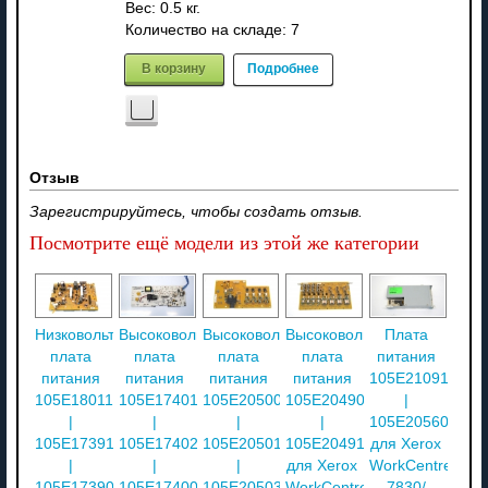
Вес:
0.5 кг.
Количество на складе:
7
В корзину
Подробнее
Отзыв
Зарегистрируйтесь, чтобы создать отзыв.
Посмотрите ещё модели из этой же категории
Низковольтная
Высоковольтная
Высоковольтная
Высоковольтная
Плата
плата
плата
плата
плата
питания
питания
питания
питания
питания
105E21091
105E18011
105E17401
105E20500
105E20490
|
|
|
|
|
105E20560
105E17391
105E17402
105E20501
105E20491
для Xerox
|
|
|
для Xerox
WorkCentre
105E17390
105E17400
105E20503
WorkCentre
7830/