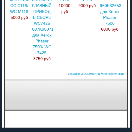
CC C118/
ГЛАВНЫЙ
10000
9000 руб
960K32653
WC M118
ПРИВОД
руб
для Xerox
5000 руб
В СБОРЕ
Phaser
WC7425
7500
007K98071
6000 руб
для Xerox
Phaser
7500/ WC
7425
3750 руб
Copyright MAXXmarketing Webdesigner GmbH