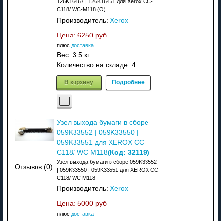
126K16467 | 126K16461 для Xerox CC-
C118/ WC-M118 (О)
Производитель:
Xerox
Цена:
6250 руб
плюс
доставка
Вес:
3.5 кг.
Количество на складе:
4
В корзину
Подробнее
Узел выхода бумаги в сборе
059K33552 | 059K33550 |
059K33551 для XEROX CC
(Код:
32119
)
C118/ WC M118
Узел выхода бумаги в сборе 059K33552
Отзывов (0)
| 059K33550 | 059K33551 для XEROX CC
C118/ WC M118
Производитель:
Xerox
Цена:
5000 руб
плюс
доставка