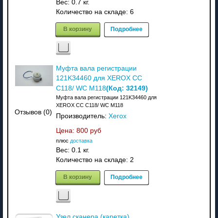
Вес:
0.7 кг.
Количество на складе:
6
В корзину
Подробнее
Муфта вала регистрации
121K34460 для XEROX CC
(Код:
32149
)
C118/ WC M118
Муфта вала регистрации 121K34460 для
XEROX CC C118/ WC M118
Отзывов (0)
Производитель:
Xerox
Цена:
800 руб
плюс
доставка
Вес:
0.1 кг.
Количество на складе:
2
В корзину
Подробнее
Узел сканера (каретка)