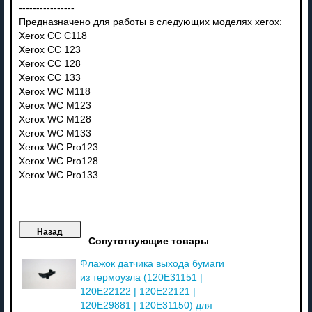
----------------
Предназначено для работы в следующих моделях xerox:
Xerox CC C118
Xerox CC 123
Xerox CC 128
Xerox CC 133
Xerox WC M118
Xerox WC M123
Xerox WC M128
Xerox WC M133
Xerox WC Pro123
Xerox WC Pro128
Xerox WC Pro133
Сопутствующие товары
Флажок датчика выхода бумаги
из термоузла (120E31151 |
120E22122 | 120E22121 |
120E29881 | 120E31150) для