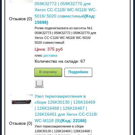
059K32772 | 059K32770 для
Xerox CC-C118/ WC-M118/ WC-
(Код:
5016/ 5020 совместимый
Отзывов (0)
15698
)
Ролик подачи/захвата из кассеты №1
059K32773 | 059K32772 | 059K32770 для
Xerox CC-C118/ WC-M118/ WC-5016/
5020 совместимый
Цена:
375 руб
плюс
доставка
Количество на складе:
67
В корзину
Подробнее
Узел термозакрепления в
сборе 126K30130 | 126K16469
| 126K16468 | 126K16467 |
126K16461 для Xerox CC-C118/
(Код:
23166
)
WC-M118 (В)
Отзывов (0)
Узел термозакрепления в сборе
126K30130 | 126K16469 | 126K16468 |