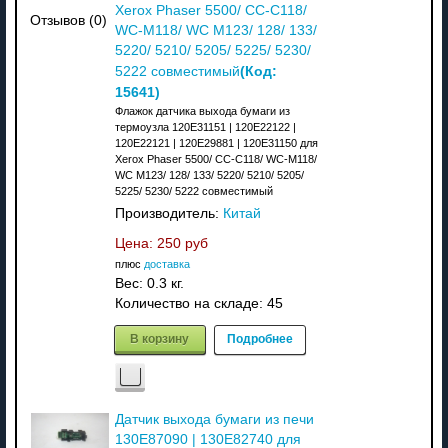
Xerox Phaser 5500/ CC-C118/
Отзывов (0)
WC-M118/ WC M123/ 128/ 133/
5220/ 5210/ 5205/ 5225/ 5230/
(Код:
5222 совместимый
15641
)
Флажок датчика выхода бумаги из
термоузла 120E31151 | 120E22122 |
120E22121 | 120E29881 | 120E31150 для
Xerox Phaser 5500/ CC-C118/ WC-M118/
WC M123/ 128/ 133/ 5220/ 5210/ 5205/
5225/ 5230/ 5222 совместимый
Производитель:
Китай
Цена:
250 руб
плюс
доставка
Вес:
0.3 кг.
Количество на складе:
45
В корзину
Подробнее
Датчик выхода бумаги из печи
130E87090 | 130E82740 для