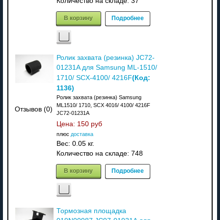
Количество на складе:
37
В корзину
Подробнее
Ролик захвата (резинка) JC72-
01231A для Samsung ML-1510/
(Код:
1710/ SCX-4100/ 4216F
1136
)
Ролик захвата (резинка) Samsung
ML1510/ 1710, SCX 4016/ 4100/ 4216F
Отзывов (0)
JC72-01231A
Цена:
150 руб
плюс
доставка
Вес:
0.05 кг.
Количество на складе:
748
В корзину
Подробнее
Тормозная площадка