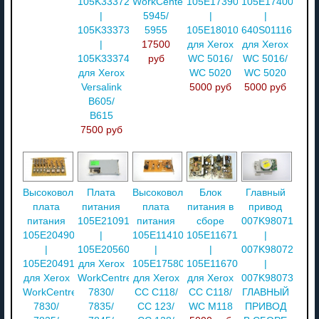
105K33372
WorkCenter
105E17390
105E17400
|
5945/
|
|
105K33373
5955
105E18010
640S01116
|
17500
для Xerox
для Xerox
105K33374
руб
WC 5016/
WC 5016/
для Xerox
WC 5020
WC 5020
Versalink
5000 руб
5000 руб
B605/
B615
7500 руб
Высоковольтная
Плата
Высоковольтный
Блок
Главный
плата
питания
плата
питания в
привод
питания
105E21091
питания
сборе
007K98071
105E20490
|
105E11410
105E11671
|
|
105E20560
|
|
007K98072
105E20491
для Xerox
105E17580
105E11670
|
для Xerox
WorkCentre
для Xerox
для Xerox
007K98073
WorkCentre
7830/
CC C118/
CC C118/
ГЛАВНЫЙ
7830/
7835/
CC 123/
WC M118
ПРИВОД