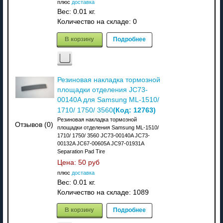
плюс
доставка
Вес:
0.01 кг.
Количество на складе:
0
В корзину
Подробнее
Резиновая накладка тормозной
площадки отделения JC73-
00140A для Samsung ML-1510/
(Код:
12763
)
1710/ 1750/ 3560
Резиновая накладка тормозной
Отзывов (0)
площадки отделения Samsung ML-1510/
1710/ 1750/ 3560 JC73-00140A JC73-
00132A JC67-00605A JC97-01931A
Separation Pad Tire
Цена:
50 руб
плюс
доставка
Вес:
0.01 кг.
Количество на складе:
1089
В корзину
Подробнее