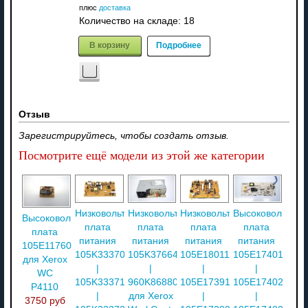
плюс
доставка
Количество на складе:
18
В корзину
Подробнее
Отзыв
Зарегистрируйтесь, чтобы создать отзыв.
Посмотрите ещё модели из этой же категории
Низковольтная
Низковольтная
Низковольтная
Высоковольтная
Высоковольтная
плата
плата
плата
плата
плата
питания
питания
питания
питания
105E11760
105K33370
105K37664
105E18011
105E17401
для Xerox
|
|
|
|
WC
105K33371
960K86880
105E17391
105E17402
P4110
|
для Xerox
|
|
3750 руб