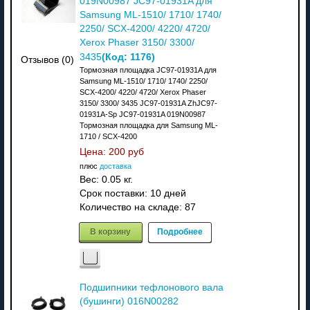
019N00987 JC97-01931A для
Samsung ML-1510/ 1710/ 1740/
2250/ SCX-4200/ 4220/ 4720/
Xerox Phaser 3150/ 3300/
(Код:
1176
)
3435
Отзывов (0)
Тормозная площадка JC97-01931A для
Samsung ML-1510/ 1710/ 1740/ 2250/
SCX-4200/ 4220/ 4720/ Xerox Phaser
3150/ 3300/ 3435 JC97-01931A ZhJC97-
01931A-Sp JC97-01931A 019N00987
Тормозная площадка для Samsung ML-
1710 / SCX-4200
Цена:
200 руб
плюс
доставка
Вес:
0.05 кг.
Срок поставки:
10 дней
Количество на складе:
87
В корзину
Подробнее
Подшипники тефлонового вала
(бушинги) 016N00282