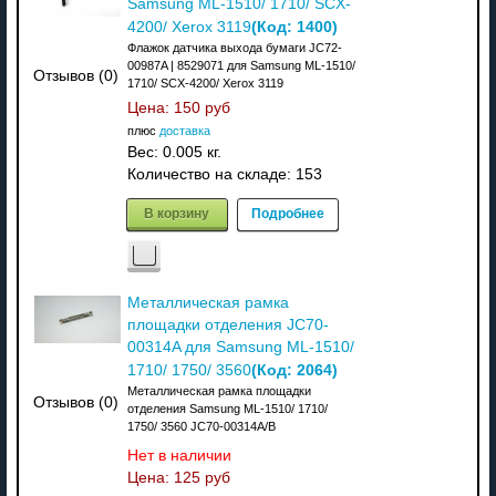
Samsung ML-1510/ 1710/ SCX-
(Код:
1400
)
4200/ Xerox 3119
Флажок датчика выхода бумаги JC72-
00987A | 8529071 для Samsung ML-1510/
Отзывов (0)
1710/ SCX-4200/ Xerox 3119
Цена:
150 руб
плюс
доставка
Вес:
0.005 кг.
Количество на складе:
153
В корзину
Подробнее
Металлическая рамка
площадки отделения JC70-
00314A для Samsung ML-1510/
(Код:
2064
)
1710/ 1750/ 3560
Металлическая рамка площадки
Отзывов (0)
отделения Samsung ML-1510/ 1710/
1750/ 3560 JC70-00314A/B
Нет в наличии
Цена:
125 руб