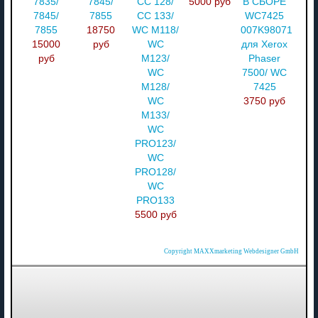
7835/
7845/
CC 128/
5000 руб
В СБОРЕ
7845/
7855
CC 133/
WC7425
7855
18750
WC M118/
007K98071
15000
руб
WC
для Xerox
руб
M123/
Phaser
WC
7500/ WC
M128/
7425
WC
3750 руб
M133/
WC
PRO123/
WC
PRO128/
WC
PRO133
5500 руб
Copyright MAXXmarketing Webdesigner GmbH