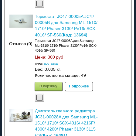
Термостат JC47-00005A JC47-
00005B для Samsung ML-1510/
1710/ Phaser 3130/ Pe16/ SCX-
(Код:
13694
)
4016/ SF-560
Термостат JC47-00005A для Samsung
Отзывов (0)
ML-1510/ 1710/ Phaser 3130/ Pe16/ SCX-
4016/ SF-560
Цена:
300 руб
плюс
доставка
Вес:
0.005 кг.
Количество на складе:
49
В корзину
Подробнее
Двигатель главного редуктора
JC31-00028A для Samsung ML-
1510/ 1710/ SCX-4016/ 4216F/
4300/ 4200/ Phaser 3130/ 3115
(Код:
16491
)
(O)