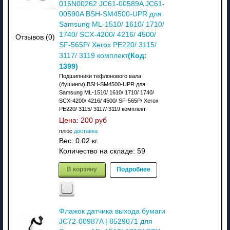
016N00262 JC61-00589A JC61-
00590A BSH-SM4500-UPR для
Samsung ML-1510/ 1610/ 1710/
1740/ SCX-4200/ 4216/ 4500/
Отзывов (0)
SF-565P/ Xerox PE220/ 3115/
(Код:
3117/ 3119 комплект
1399
)
Подшипники тефлонового вала
(бушинги) BSH-SM4500-UPR для
Samsung ML-1510/ 1610/ 1710/ 1740/
SCX-4200/ 4216/ 4500/ SF-565P/ Xerox
PE220/ 3115/ 3117/ 3119 комплект
Цена:
200 руб
плюс
доставка
Вес:
0.02 кг.
Количество на складе:
59
В корзину
Подробнее
Флажок датчика выхода бумаги
JC72-00987A | 8529071 для