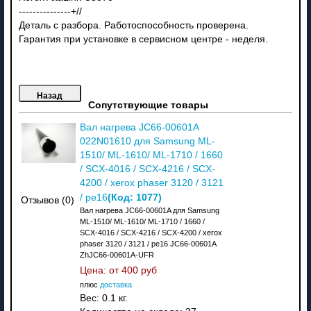
---------------+//
Деталь с разбора. Работоспособность проверена.
Гарантия при установке в сервисном центре - неделя.
Сопутствующие товары
Вал нагрева JC66-00601A
022N01610 для Samsung ML-
1510/ ML-1610/ ML-1710 / 1660
/ SCX-4016 / SCX-4216 / SCX-
4200 / xerox phaser 3120 / 3121
(Код:
1077
)
/ pe16
Отзывов (0)
Вал нагрева JC66-00601A для Samsung
ML-1510/ ML-1610/ ML-1710 / 1660 /
SCX-4016 / SCX-4216 / SCX-4200 / xerox
phaser 3120 / 3121 / pe16 JC66-00601A
ZhJC66-00601A-UFR
Цена: от
400 руб
плюс
доставка
Вес:
0.1 кг.