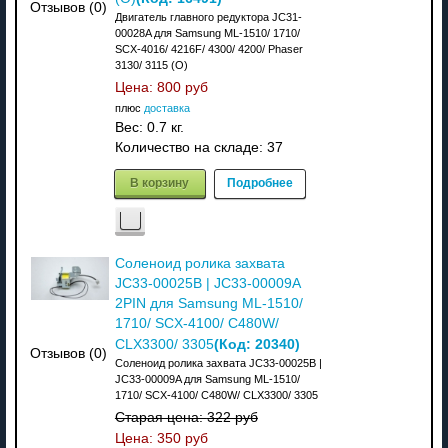
Отзывов (0)
Двигатель главного редуктора JC31-
00028A для Samsung ML-1510/ 1710/
SCX-4016/ 4216F/ 4300/ 4200/ Phaser
3130/ 3115 (O)
Цена:
800 руб
плюс
доставка
Вес:
0.7 кг.
Количество на складе:
37
В корзину
Подробнее
Соленоид ролика захвата
JC33-00025B | JC33-00009A
2PIN для Samsung ML-1510/
1710/ SCX-4100/ C480W/
(Код:
20340
)
CLX3300/ 3305
Отзывов (0)
Соленоид ролика захвата JC33-00025B |
JC33-00009A для Samsung ML-1510/
1710/ SCX-4100/ C480W/ CLX3300/ 3305
Старая цена:
322 руб
Цена:
350 руб