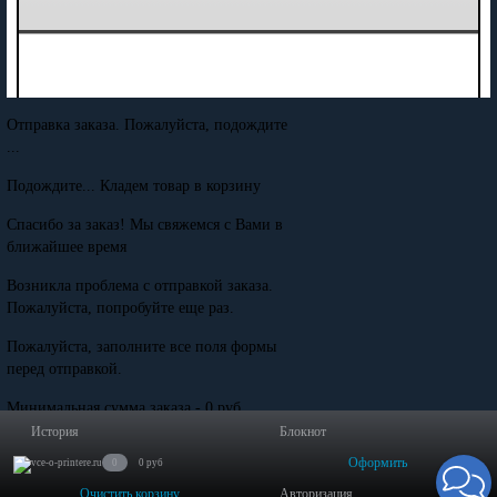
Отправка заказа. Пожалуйста, подождите
...
Подождите... Кладем товар в корзину
Спасибо за заказ! Мы свяжемся с Вами в
ближайшее время
Возникла проблема с отправкой заказа.
Пожалуйста, попробуйте еще раз.
Пожалуйста, заполните все поля формы
перед отправкой.
Минимальная сумма заказа - 0 руб.
История
Блокнот
Оформить
0
0 руб
Очистить корзину
Авторизация