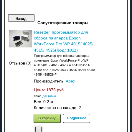
Сопутствующие товары
Resetter, программатор для
сброса памперса Epson
WorkForce Pro WP 4015/ 4025/
(Код:
1011
)
4515/ 4525
Программатор для сброса памперса
принтеров Epson WorkForce Pro WP
Отзывов (0)
4011/ 4015/ 4020/ 4025/ 4095DN/ 4511/
4515/ 4521/ 4525/ 4530/ 4531/ 4535/ 4540/
4545/ 4595DNF
Производитель:
Apex
Цена:
1875 руб
плюс
доставка
Вес:
0.2 кг.
Количество на складе:
2
В корзину
Подробнее