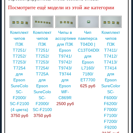
Посмотрите ещё модели из этой же категории
Комплект
Комплект
Чипы в
Чип
Комплект
чипов
чипов
ассортименте
памперса
чипов
ПЗК
ПЗК
для ПЗК
T04D0 |
ПЗК
T7251/
T7251/
Epson
C13T04D000
T7411/
T7252/
T7252/
T9741/
для
T7412/
T7253/
T7253/
T9742/
Epson
T7413/
T7254
T7254/
T9743/
L7160/
T7414
для
T725A
T9744
7180/
для
Epson
для
для
ET7700
Epson
SureColo
Epson
Epson
625 руб
SureColor
SC-
SureColo
WF-
SC-
F2000/
SC-
C869R
F6000/
SC-F2100
F2000/
2500 руб
F6200/
(4 цвета)
SC-F2100
F7000/
3750 руб
3750 руб
F7100/
F7200/
F9200