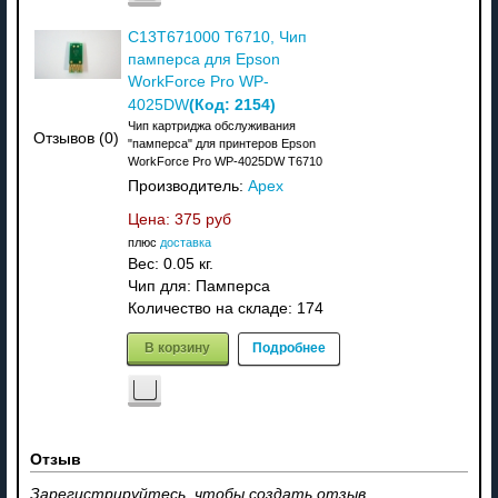
C13T671000 T6710, Чип
памперса для Epson
WorkForce Pro WP-
(Код:
2154
)
4025DW
Чип картриджа обслуживания
Отзывов (0)
"памперса" для принтеров Epson
WorkForce Pro WP-4025DW T6710
Производитель:
Apex
Цена:
375 руб
плюс
доставка
Вес:
0.05 кг.
Чип для: Памперса
Количество на складе:
174
В корзину
Подробнее
Отзыв
Зарегистрируйтесь, чтобы создать отзыв.