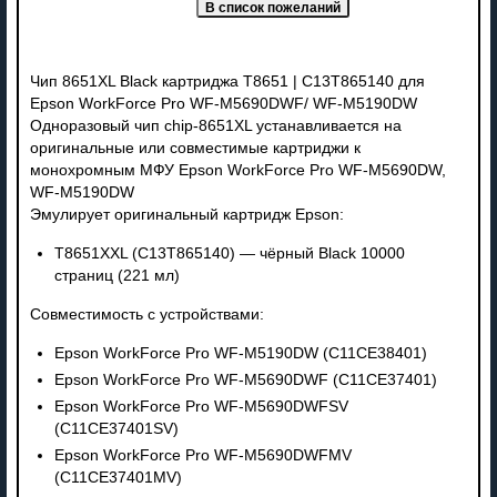
Чип 8651XL Black картриджа T8651 | C13T865140 для
Epson WorkForce Pro WF-M5690DWF/ WF-M5190DW
Одноразовый чип chip-8651XL устанавливается на
оригинальные или совместимые картриджи к
монохромным МФУ Epson WorkForce Pro WF-M5690DW,
WF-M5190DW
Эмулирует оригинальный картридж Epson:
T8651XXL (C13T865140) — чёрный Black 10000
страниц (221 мл)
Совместимость с устройствами:
Epson WorkForce Pro WF-M5190DW (C11CE38401)
Epson WorkForce Pro WF-M5690DWF (C11CE37401)
Epson WorkForce Pro WF-M5690DWFSV
(C11CE37401SV)
Epson WorkForce Pro WF-M5690DWFMV
(C11CE37401МV)