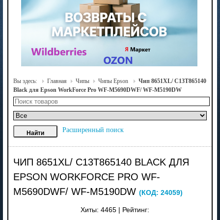
Вы здесь:
Главная
Чипы
Чипы Epson
Чип 8651XL/ C13T865140
Black для Epson WorkForce Pro WF-M5690DWF/ WF-M5190DW
Расширенный поиск
ЧИП 8651XL/ C13T865140 BLACK ДЛЯ
EPSON WORKFORCE PRO WF-
M5690DWF/ WF-M5190DW
(КОД:
24059
)
Хиты:
4465
|
Рейтинг: