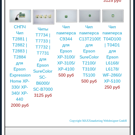
3125 руб
СНПЧ
Чип
Чип
Чип
Чипы
Чип
памперса
памперса
памперса
T7734 |
T2881 |
C9344
C13T210057
T04D100
T7733 |
T2882 |
для
для
| T04D1
T7732 |
T2883 |
Epson
Epson
для
T7731
T2884
XP-3100/
SureColor
Epson
для
для
XP-3105/
T2100/
L6168/
Epson
Epson
XP-4100
T3100/
L6178/
SureColor
Expression
500 руб
T5100
WF-2860/
SC-
Home XP-
500 руб
XP-5100
B6000/
330/ XP-
250 руб
SC-B7000
340/ XP-
3125 руб
440
2000 руб
Copyright MAXXmarketing Webdesigner GmbH