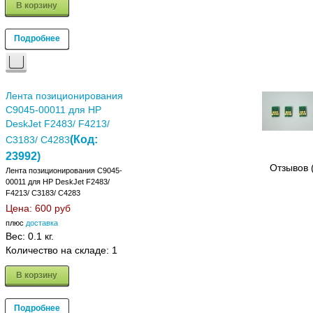
В корзину
Подробнее
Лента позиционирования
C9045-00011 для HP
DeskJet F2483/ F4213/
(Код:
C3183/ C4283
23992
)
Отзывов 
Лента позиционирования C9045-
00011 для HP DeskJet F2483/
F4213/ C3183/ C4283
Цена:
600 руб
плюс
доставка
Вес:
0.1 кг.
Количество на складе:
1
В корзину
Подробнее