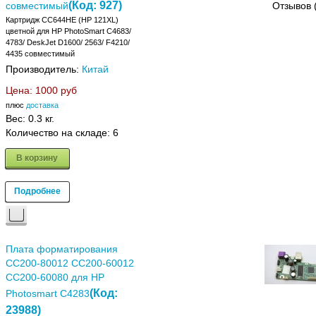
(Код:
927
)
совместимый
Отзывов 
Картридж CC644HE (HP 121XL)
цветной для HP PhotoSmart C4683/
4783/ DeskJet D1600/ 2563/ F4210/
4435 совместимый
Производитель:
Китай
Цена:
1000 руб
плюс
доставка
Вес:
0.3 кг.
Количество на складе:
6
В корзину
Подробнее
Плата форматирования
CC200-80012 CC200-60012
CC200-60080 для HP
(Код:
Photosmart C4283
23988
)