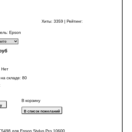
Хиты:
3359
|
Рейтинг:
ель:
Epson
руб
:
Нет
 на складе:
80
:
В корзину
T5498 для Epson Stylus Pro 10600