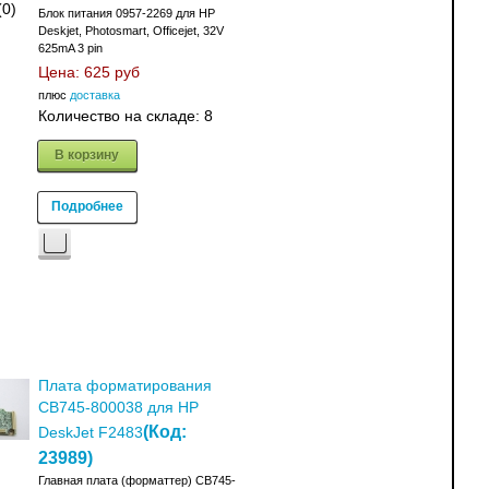
(0)
Блок питания 0957-2269 для НР
Deskjet, Photosmart, Officejet, 32V
625mA 3 pin
Цена:
625 руб
плюс
доставка
Количество на складе:
8
В корзину
Подробнее
Плата форматирования
CB745-800038 для HP
(Код:
DeskJet F2483
23989
)
Главная плата (форматтер) CB745-