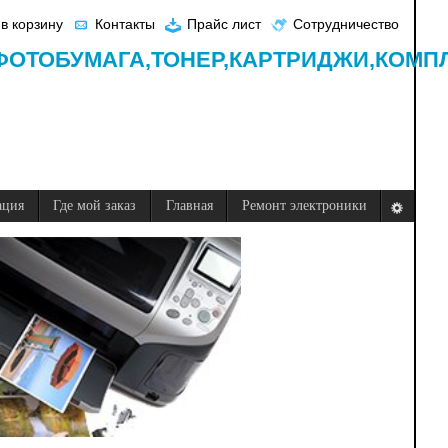
в корзину
Контакты
Прайс лист
Сотрудничество
ФОТОБУМАГА,
ТОНЕР,
КАРТРИДЖИ,
КОМП
ация
Где мой заказ
Главная
Ремонт электроники