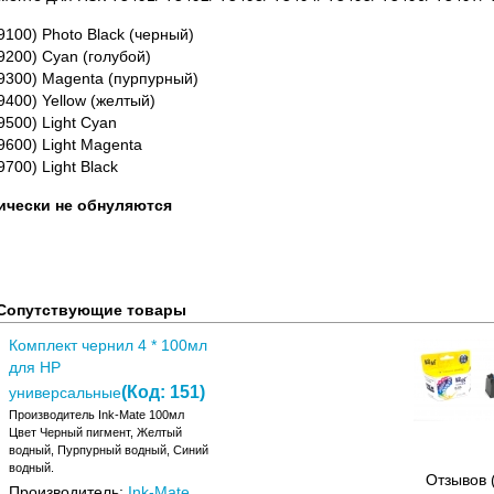
100) Photo Black (черный)
200) Cyan (голубой)
9300) Magenta (пурпурный)
400) Yellow (желтый)
500) Light Cyan
600) Light Magenta
700) Light Black
ически не обнуляются
Сопутствующие товары
Комплект чернил 4 * 100мл
для HP
(Код:
151
)
универсальные
Производитель Ink-Mate 100мл
Цвет Черный пигмент, Желтый
водный, Пурпурный водный, Синий
водный.
Отзывов 
Производитель:
Ink-Mate