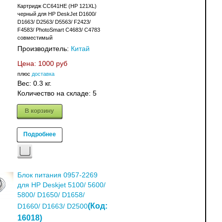
Картридж CC641HE (HP 121XL)
черный для HP DeskJet D1600/
D1663/ D2563/ D5563/ F2423/
F4583/ PhotoSmart C4683/ C4783
совместимый
Производитель:
Китай
Цена:
1000 руб
плюс
доставка
Вес:
0.3 кг.
Количество на складе:
5
В корзину
Подробнее
Блок питания 0957-2269
для НР Deskjet 5100/ 5600/
5800/ D1650/ D1658/
(Код:
D1660/ D1663/ D2500
16018
)