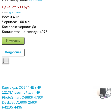
Цена: от
500 руб
плюс
доставка
Вес:
0.4 кг.
Чернила: 100 мл.
Комплект чернил: Да
Количество на складе:
4978
В корзину
Подробнее
Картридж CC644HE (HP
121XL) цветной для HP
PhotoSmart C4683/ 4783/
DeskJet D1600/ 2563/
F4210/ 4435