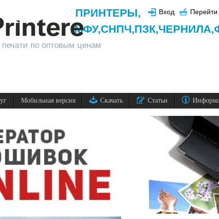
ПРИНТЕРЫ
,
Вход
Перейти 
МФУ,
СНПЧ,
ПЗК,
ЧЕРНИЛА,
 печати по оптовым ценам
луг
Мобильная версия
Скачать
Статьи
Информ