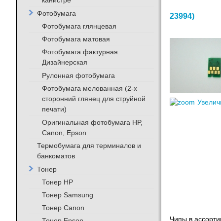
канистре
Фотобумага
23994
)
Фотобумага глянцевая
Фотобумага матовая
Фотобумага фактурная.
Дизайнерская
Рулонная фотобумага
Фотобумага мелованная (2-х
сторонний глянец для струйной
Увелич
печати)
Оригинальная фотобумага HP,
Canon, Epson
Термобумага для терминалов и
банкоматов
Тонер
Тонер HP
Тонер Samsung
Тонер Canon
Чипы в ассорти
Тонер Epson