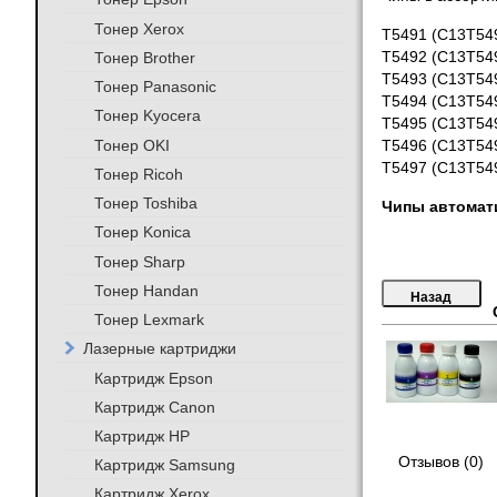
Тонер Xerox
T5491 (C13T549
Тонер Brother
T5492 (C13T549
T5493 (C13T54
Тонер Panasonic
T5494 (C13T549
Тонер Kyocera
T5495 (C13T549
Тонер OKI
T5496 (C13T549
T5497 (C13T549
Тонер Ricoh
Тонер Toshiba
Чипы автомат
Тонер Konica
Тонер Sharp
Тонер Handan
Тонер Lexmark
Лазерные картриджи
Картридж Epson
Картридж Canon
Картридж HP
Отзывов (0)
Картридж Samsung
Картридж Xerox