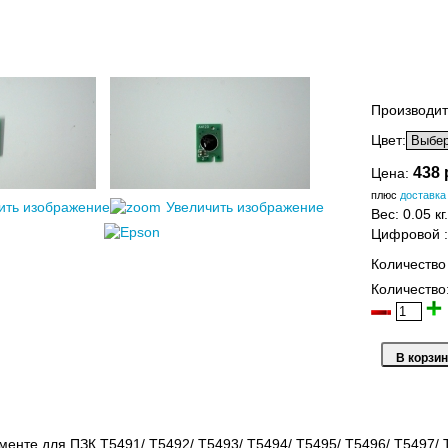
Производит
Цвет:
438 
Цена:
плюс
доставка
ить изображение
Увеличить изображение
Вес:
0.05 кг.
Цифровой
Количество
Количество
менте для ПЗК T5491/ T5492/ T5493/ T5494/ T5495/ T5496/ T5497/ 