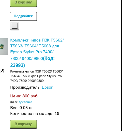
В корзину
Подробнее
Комплект чипов ПЗК T5662/
T5663/ T5664/ T5668 для
Epson Stylus Pro 7400/
(Код:
7800/ 9400/ 9800
23993
)
(0)
Комплект чипов ПЗК T5662/ T5663/
T5664/ T5668 для Epson Stylus Pro
7400/ 7800/ 9400/ 9800
Производитель:
Epson
Цена:
800 руб
плюс
доставка
Вес:
0.05 кг.
Количество на складе:
19
В корзину