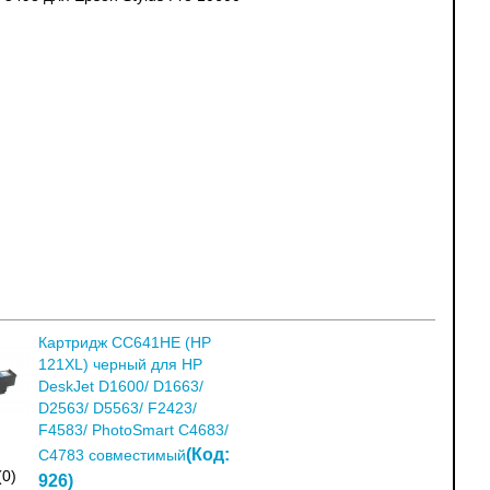
Картридж CC641HE (HP
121XL) черный для HP
DeskJet D1600/ D1663/
D2563/ D5563/ F2423/
F4583/ PhotoSmart C4683/
(Код:
C4783 совместимый
(0)
926
)