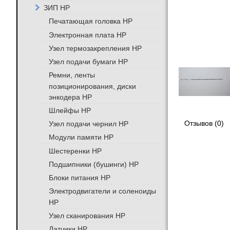
ЗИП HP
Печатающая головка HP
Электронная плата HP
Узел термозакрепления HP
Узел подачи бумаги HP
Ремни, ленты
позиционирования, диски
энкодера HP
Шлейфы HP
Узел подачи чернил HP
Отзывов (0)
Модули памяти HP
Шестеренки HP
Подшипники (бушинги) HP
Блоки питания HP
Электродвигатели и соленоиды
HP
Узел сканирования HP
Датчики HP