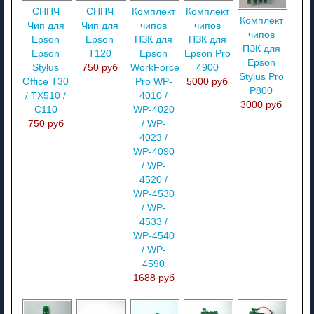
СНПЧ
СНПЧ
Комплект
Комплект
Комплект
Чип для
Чип для
чипов
чипов
чипов
Epson
Epson
ПЗК для
ПЗК для
ПЗК для
Epson
T120
Epson
Epson Pro
Epson
Stylus
750 руб
WorkForce
4900
Stylus Pro
Office T30
Pro WP-
5000 руб
P800
/ TX510 /
4010 /
3000 руб
C110
WP-4020
750 руб
/ WP-
4023 /
WP-4090
/ WP-
4520 /
WP-4530
/ WP-
4533 /
WP-4540
/ WP-
4590
1688 руб