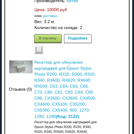
Производитель:
Китай
Цена:
10000 руб
плюс
доставка
Вес:
3.2 кг.
Количество на складе:
2
В корзину
Подробнее
Ресеттер для обнуления
картриджей для Epson Stylus
Photo R200, R220, R300, R320,
R340, RX600, RX620, RX640,
RX500, C63, C64, C65, C66,
Отзывов (0)
C70, C80, C82, C83, C84, C85,
C86, CX3500, CX3600, CX4500,
CX4600, CX5100, CX5200,
CX5300, CX5400, 900, 1270,
(Код:
2122
)
1280, 1290
Ресеттер для обнуления картриджей для
Epson Stylus Photo R200, R220, R300,
R320, R340, RX600, RX620, RX640,