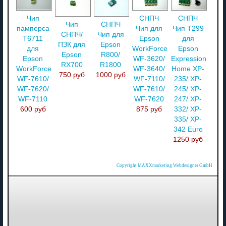
Чип
СНПЧ
СНПЧ
Чип
СНПЧ
памперса
Чип для
Чип T299
СНПЧ/
Чип для
T6711
Epson
для
ПЗК для
Epson
для
WorkForce
Epson
Epson
R800/
Epson
WF-3620/
Expression
RX700
R1800
WorkForce
WF-3640/
Home XP-
750 руб
1000 руб
WF-7610/
WF-7110/
235/ XP-
WF-7620/
WF-7610/
245/ XP-
WF-7110
WF-7620
247/ XP-
600 руб
875 руб
332/ XP-
335/ XP-
342 Euro
1250 руб
Copyright MAXXmarketing Webdesigner GmbH