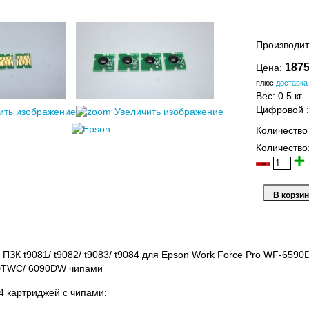
Производит
1875
Цена:
плюс
доставка
Вес:
0.5 кг.
Цифровой
ить изображение
Увеличить изображение
Количество
Количество
 ПЗК t9081/ t9082/ t9083/ t9084 для Epson Work Force Pro WF-659
DTWC/ 6090DW чипами
 4 картриджей с чипами: