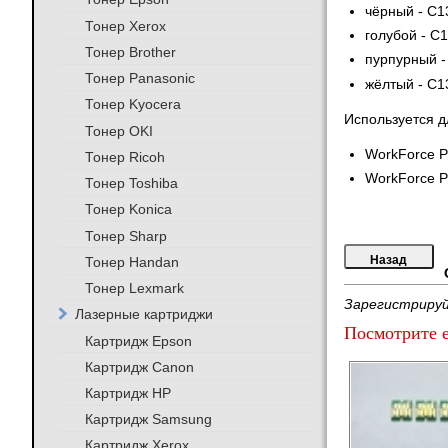
чёрный - C1
Тонер Xerox
голубой - C
Тонер Brother
пурпурный -
Тонер Panasonic
жёлтый - C1
Тонер Kyocera
Используется д
Тонер OKI
WorkForce P
Тонер Ricoh
WorkForce P
Тонер Toshiba
Тонер Konica
Тонер Sharp
Тонер Handan
Тонер Lexmark
Зарегистрируй
Лазерные картриджи
Посмотрите е
Картридж Epson
Картридж Canon
Картридж HP
Картридж Samsung
Картридж Xerox