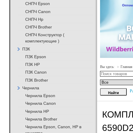
СНПЧ Epson
СНПЧ Canon
СНПЧ Hp
СНПЧ Brother
СНПЧ Конструктор (
комплектующие )
ПЗК
ПЗК Epson
ПЗК HP
Вы здесь:
Главная
ПЗК Canon
ПЗК Brother
Чернила
Р
Чернила Epson
Чернила Canon
Чернила HP
КОМПЛ
Чернила Brother
6590D
Чернила Epson, Canon, HP в