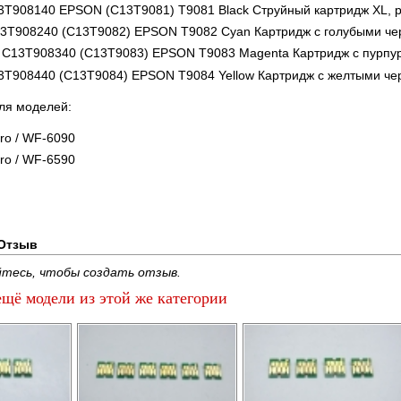
3T908140 EPSON (C13T9081) T9081 Black Струйный картридж XL, ре
13T908240 (C13T9082) EPSON T9082 Cyan Картридж с голубыми черн
 C13T908340 (C13T9083) EPSON T9083 Magenta Картридж с пурпур
3T908440 (C13T9084) EPSON T9084 Yellow Картридж с желтыми чер
ля моделей:
ro / WF-6090
ro / WF-6590
Отзыв
тесь, чтобы создать отзыв.
щё модели из этой же категории