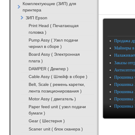
Комплектующие (ЗИП) для
принтера
ЗИП Epson
Print Head ( Печатающая
головка )
Pump Assy ( Узел подачи
Продажа д
чернил в сборе )
Майнеры в
Board Assy ( Электронная
Налаживаем
плата )
Заказы отг
DAMPER ( Демпер )
Антисептик
Cable Assy ( Шлейф в сборе )
Прошивка 
Belt, Scale ( ремень каретки,
Прошивка 
лента позиционирования )
Прошивка 
Motor Assy ( двигатель )
Прошивка 
Прошивка 
Paper feed unit ( узел подачи
бумаги )
Gear ( Шестерня )
Scaner unit ( блок сканера )