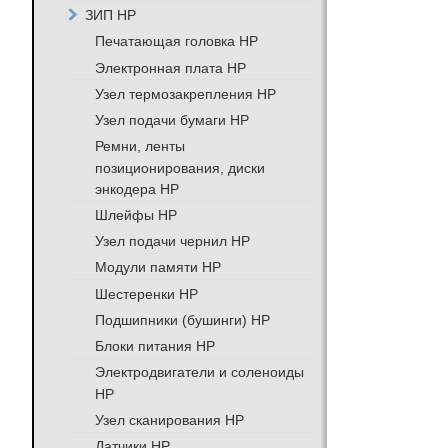
ЗИП HP
Печатающая головка HP
Электронная плата HP
Узел термозакрепления HP
Узел подачи бумаги HP
Ремни, ленты
позиционирования, диски
энкодера HP
Шлейфы HP
Узел подачи чернил HP
Модули памяти HP
Шестеренки HP
Подшипники (бушинги) HP
Блоки питания HP
Электродвигатели и соленоиды
HP
Узел сканирования HP
Датчики HP