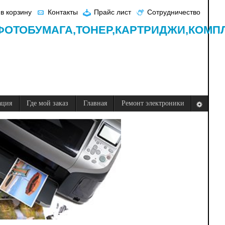
в корзину
Контакты
Прайс лист
Сотрудничество
ФОТОБУМАГА,
ТОНЕР,
КАРТРИДЖИ,
КОМП
ация
Где мой заказ
Главная
Ремонт электроники