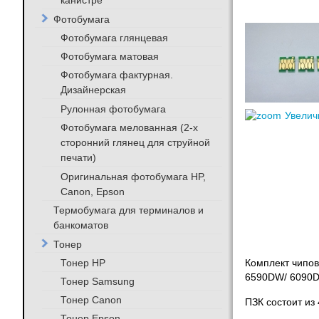
канистре
Фотобумага
Фотобумага глянцевая
Фотобумага матовая
Фотобумага фактурная.
Дизайнерская
Рулонная фотобумага
Увелич
Фотобумага мелованная (2-х
сторонний глянец для струйной
печати)
Оригинальная фотобумага HP,
Canon, Epson
Термобумага для терминалов и
банкоматов
Тонер
Тонер HP
Комплект чипов
6590DW/ 6090
Тонер Samsung
Тонер Canon
ПЗК состоит из
Тонер Epson