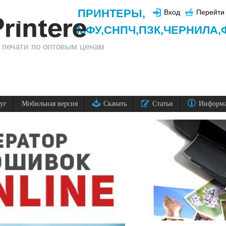
ПРИНТЕРЫ
,
Вход
Перейти 
МФУ,
СНПЧ,
ПЗК,
ЧЕРНИЛА,
 печати по оптовым ценам
луг
Мобильная версия
Скачать
Статьи
Информ