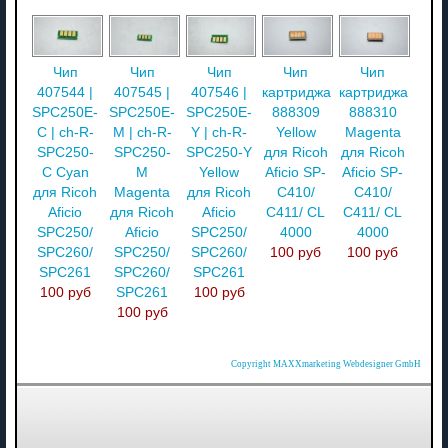
Чип
Чип
Чип
Чип
Чип
407544 |
407545 |
407546 |
картриджа
картриджа
SPC250E-
SPC250E-
SPC250E-
888309
888310
C | ch-R-
M | ch-R-
Y | ch-R-
Yellow
Magenta
SPC250-
SPC250-
SPC250-Y
для Ricoh
для Ricoh
C Cyan
M
Yellow
Aficio SP-
Aficio SP-
для Ricoh
Magenta
для Ricoh
C410/
C410/
Aficio
для Ricoh
Aficio
C411/ CL
C411/ CL
SPC250/
Aficio
SPC250/
4000
4000
SPC260/
SPC250/
SPC260/
100 руб
100 руб
SPC261
SPC260/
SPC261
100 руб
SPC261
100 руб
100 руб
Copyright MAXXmarketing Webdesigner GmbH