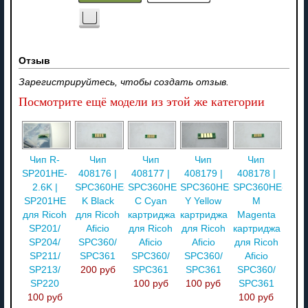
Отзыв
Зарегистрируйтесь, чтобы создать отзыв.
Посмотрите ещё модели из этой же категории
Чип R-
Чип
Чип
Чип
Чип
SP201HE-
408176 |
408177 |
408179 |
408178 |
2.6K |
SPC360HE-
SPC360HE-
SPC360HE-
SPC360HE-
SP201HE
K Black
С Cyan
Y Yellow
M
для Ricoh
для Ricoh
картриджа
картриджа
Magenta
SP201/
Aficio
для Ricoh
для Ricoh
картриджа
SP204/
SPC360/
Aficio
Aficio
для Ricoh
SP211/
SPC361
SPC360/
SPC360/
Aficio
SP213/
200 руб
SPC361
SPC361
SPC360/
SP220
100 руб
100 руб
SPC361
100 руб
100 руб