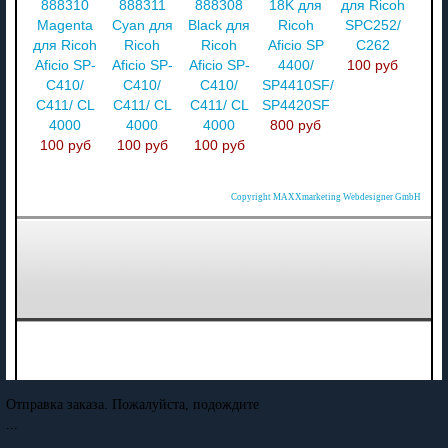
888310
888311
888308
18K для
для Ricoh
Magenta
Cyan для
Black для
Ricoh
SPC252/
для Ricoh
Ricoh
Ricoh
Aficio SP
C262
Aficio SP-
Aficio SP-
Aficio SP-
4400/
100 руб
C410/
C410/
C410/
SP4410SF/
C411/ CL
C411/ CL
C411/ CL
SP4420SF
4000
4000
4000
800 руб
100 руб
100 руб
100 руб
Copyright MAXXmarketing Webdesigner GmbH
Отправка заказа. Пожалуйста, подождите
...