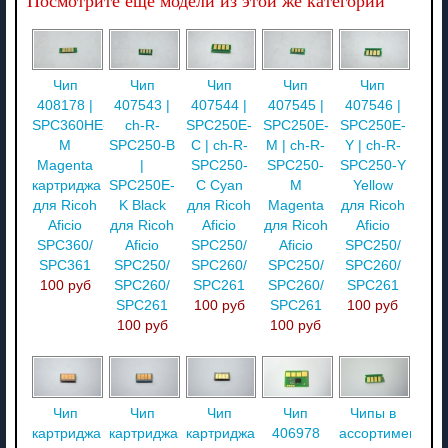
Посмотрите ещё модели из этой же категории
Чип
Чип
Чип
Чип
Чип
408178 |
407543 |
407544 |
407545 |
407546 |
SPC360HE-
ch-R-
SPC250E-
SPC250E-
SPC250E-
M
SPC250-B
C | ch-R-
M | ch-R-
Y | ch-R-
Magenta
|
SPC250-
SPC250-
SPC250-Y
картриджа
SPC250E-
C Cyan
M
Yellow
для Ricoh
K Black
для Ricoh
Magenta
для Ricoh
Aficio
для Ricoh
Aficio
для Ricoh
Aficio
SPC360/
Aficio
SPC250/
Aficio
SPC250/
SPC361
SPC250/
SPC260/
SPC250/
SPC260/
100 руб
SPC260/
SPC261
SPC260/
SPC261
SPC261
100 руб
SPC261
100 руб
100 руб
100 руб
Чип
Чип
Чип
Чип
Чипы в
картриджа
картриджа
картриджа
406978
ассортименте