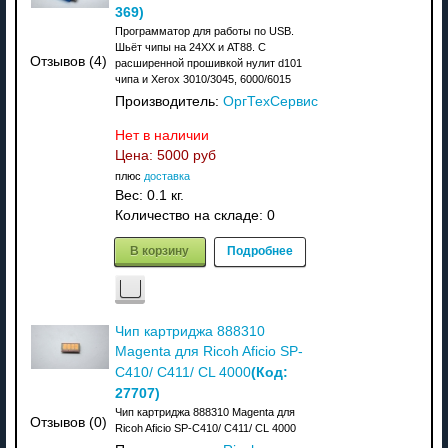
369
)
Программатор для работы по USB.
Шьёт чипы на 24XX и АТ88. C
Отзывов (4)
расширенной прошивкой нулит d101
чипа и Xerox 3010/3045, 6000/6015
Производитель:
ОргТехСервис
Нет в наличии
Цена:
5000 руб
плюс
доставка
Вес:
0.1 кг.
Количество на складе:
0
В корзину
Подробнее
Чип картриджа 888310
Magenta для Ricoh Aficio SP-
(Код:
C410/ C411/ CL 4000
27707
)
Чип картриджа 888310 Magenta для
Отзывов (0)
Ricoh Aficio SP-C410/ C411/ CL 4000