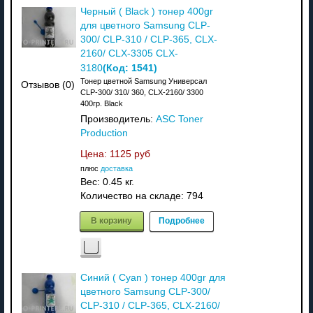
Черный ( Black ) тонер 400gr
для цветного Samsung CLP-
300/ CLP-310 / CLP-365, CLX-
2160/ CLX-3305 CLX-
(Код:
1541
)
3180
Тонер цветной Samsung Универсал
Отзывов (0)
CLP-300/ 310/ 360, CLX-2160/ 3300
400гр. Black
Производитель:
ASC Toner
Production
Цена:
1125 руб
плюс
доставка
Вес:
0.45 кг.
Количество на складе:
794
В корзину
Подробнее
Синий ( Cyan ) тонер 400gr для
цветного Samsung CLP-300/
CLP-310 / CLP-365, CLX-2160/