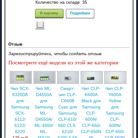
Количество на складе:
35
В корзину
Подробнее
Отзыв
Зарегистрируйтесь, чтобы создать отзыв.
Посмотрите ещё модели из этой же категории
Чип SCX-
Чип ML-
Смарт-
Чип CLP-
Чип CLP-
6320D8
D4550A
чип CLP-
K600A
Y600A
для
для
C660B
Black для
Yellow
Samsung
Samsung
Cyan для
Samsung
для
SCX-
ML-
Samsung
CLP-
Samsung
6112/
D4550A/
CLP-610/
600N/
CLP-
6122/
ML-4550/
660 CLX-
CLP-650/
600N/
6220
ML-
6210/
CLP-650N
CLP-650/
125 руб
4551N
6200 5,5K
4K
CLP-650N