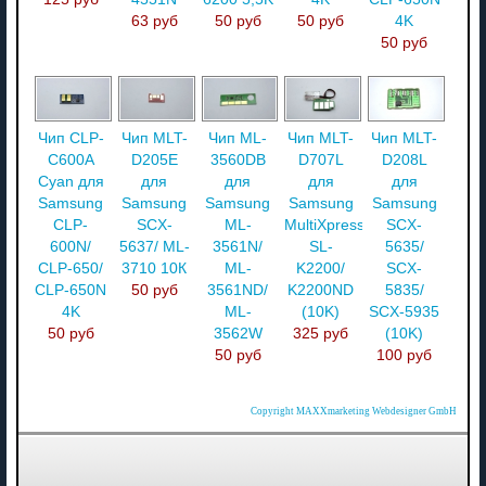
63 руб
50 руб
50 руб
4K
50 руб
Чип CLP-
Чип MLT-
Чип ML-
Чип MLT-
Чип MLT-
С600A
D205E
3560DB
D707L
D208L
Cyan для
для
для
для
для
Samsung
Samsung
Samsung
Samsung
Samsung
CLP-
SCX-
ML-
MultiXpress
SCX-
600N/
5637/ ML-
3561N/
SL-
5635/
CLP-650/
3710 10К
ML-
K2200/
SCX-
CLP-650N
50 руб
3561ND/
K2200ND
5835/
4K
ML-
(10K)
SCX-5935
50 руб
3562W
325 руб
(10K)
50 руб
100 руб
Copyright MAXXmarketing Webdesigner GmbH