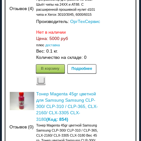
Шьёт чипы на 24XX и АТ88. C
Отзывов (4)
расширенной прошивкой нулит d101
чипа и Xerox 3010/3045, 6000/6015
Производитель:
ОргТехСервис
Нет в наличии
Цена:
5000 руб
плюс
доставка
Вес:
0.1 кг.
Количество на складе:
0
В корзину
Подробнее
Тонер Magenta 45gr цветной
для Samsung Samsung CLP-
300/ CLP-310 / CLP-365, CLX-
2160/ CLX-3305 CLX-
(Код:
854
)
3180
Тонер Magenta 45gr цветной Samsung
Отзывов (0)
Samsung CLP-300/ CLP-310 / CLP-365,
CLX-2160/ CLX-3305 CLX-3180 Вес 45
гр. Тонер цветной Samsung CLP-300/