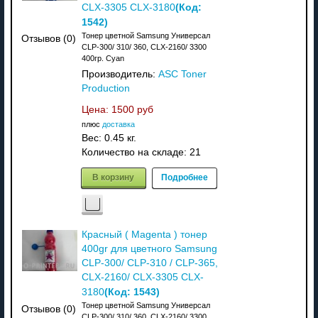
(Код:
CLX-3305 CLX-3180
1542
)
Тонер цветной Samsung Универсал
Отзывов (0)
CLP-300/ 310/ 360, CLX-2160/ 3300
400гр. Cyan
Производитель:
ASC Toner
Production
Цена:
1500 руб
плюс
доставка
Вес:
0.45 кг.
Количество на складе:
21
В корзину
Подробнее
Красный ( Magenta ) тонер
400gr для цветного Samsung
CLP-300/ CLP-310 / CLP-365,
CLX-2160/ CLX-3305 CLX-
(Код:
1543
)
3180
Тонер цветной Samsung Универсал
Отзывов (0)
CLP-300/ 310/ 360, CLX-2160/ 3300