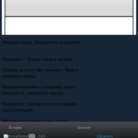
Отправка заказа. Пожалуйста, подождите
...
Подождите... Кладем товар в корзину
Спасибо за заказ! Мы свяжемся с Вами в
ближайшее время
Возникла проблема с отправкой заказа.
Пожалуйста, попробуйте еще раз.
Пожалуйста, заполните все поля формы
перед отправкой.
Минимальная сумма заказа - 0 руб.
История
Блокнот
Оформить
0
0 руб